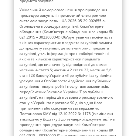
предмета закупівлі
Унікальний номер оголошення про проведення
процедури закупівлі, присвоєний електронною
системою закупівель – UA-2026-05-29-002655-a.
Оголошена процедура закупівлі: Комп’ютерне
обладнання (Комп’ютерне обладнання за кодом ДК
021:2015 – 30230000-0) Обґрунтування технічних та
якісних характеристик предмета закупівлі: вимоги
до предмету закупівлі, детальний опис предмета
закупівлі, у т.ч. інформація про необхідні технічні,
якісні та кількісні характеристики предмета
закупівлі, що визначені у відповідності до вимог
частини 4 статті 5; частини 2 статті 22; частини 5,6
статті 23 Закону України «Про публічні закупівлі» з
урахуванням Особливостей здійснення публічних
закупівель товарів, робіт і послуг для замовників,
передбачених Законом України “Про публічні
закупівлі”, на період дії правового режиму воєнного
стану в Україні та протягом 90 днів з дня його
припинення або скасування затверджених
Постановою КМУ від 12.10.2022 № 1178 (із змінами)
викладено у Додатку 3 до тендерної документації на
проведення процедури закупівлі: Комп’ютерне
обладнання (Комп’ютерне обладнання за кодом ДК
021:2015 – 30230000-0) що розміщена за посиланням