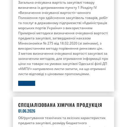
Загальна очікувана вартість закупівлі товару
визначена із дотриманням пункту 1 Розділу ІV
«Визначення очікуваної вартості» чинного
Положення про здійснення закупівель товарів, робіт
та послуг в державному підприємстві «Адміністрація
морських портів України» з використанням
Примірної методики визначення очікуваної вартості
предмета закупівлі, затвердженої наказом
Мінекономіки № 275 від 18.02.2020 (зі змінами), з
використанням методу порівняння ринкових цін.
З метою визначення очікуваної вартості закупівлі за
зазначеним методом, для отримання інформації про
ціни на товари на умовах закупівлі Одеської філії ДП
«АМПУ» направлено листи-запити, на що отримані
листи-відповіді з ціновими пропозиціями.
ДЕТАЛЬНІШЕ
СПЕЦІАЛІЗОВАНА ХІМІЧНА ПРОДУКЦІЯ
01.06.2026
Обґрунтування технічних та якісних характеристик
предмета закупівлі, розміру бюджетного