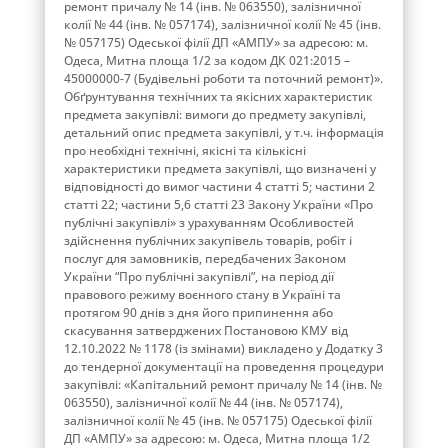
ремонт причалу № 14 (інв. № 063550), залізничної
колії № 44 (інв. № 057174), залізничної колії № 45 (інв.
№ 057175) Одеської філії ДП «АМПУ» за адресою: м.
Одеса, Митна площа 1/2 за кодом ДК 021:2015 –
45000000-7 (Будівельні роботи та поточний ремонт)».
Обґрунтування технічних та якісних характеристик
предмета закупівлі: вимоги до предмету закупівлі,
детальний опис предмета закупівлі, у т.ч. інформація
про необхідні технічні, якісні та кількісні
характеристики предмета закупівлі, що визначені у
відповідності до вимог частини 4 статті 5; частини 2
статті 22; частини 5,6 статті 23 Закону України «Про
публічні закупівлі» з урахуванням Особливостей
здійснення публічних закупівель товарів, робіт і
послуг для замовників, передбачених Законом
України “Про публічні закупівлі”, на період дії
правового режиму воєнного стану в Україні та
протягом 90 днів з дня його припинення або
скасування затверджених Постановою КМУ від
12.10.2022 № 1178 (із змінами) викладено у Додатку 3
до тендерної документації на проведення процедури
закупівлі: «Капітальний ремонт причалу № 14 (інв. №
063550), залізничної колії № 44 (інв. № 057174),
залізничної колії № 45 (інв. № 057175) Одеської філії
ДП «АМПУ» за адресою: м. Одеса, Митна площа 1/2