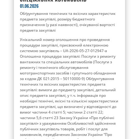
01.06.2026
Обґрунтування технічних та якісних характеристик
предмета закупівлі, розміру бюджетного
призначення (у разі наявності), очікуваної вартості
предмета закупівлі
Унікальний номер оголошення про проведення
процедури закупівлі, присвоєний електронною
системою закупівель – UA-2026-05-27-012947-a
Оголошена процедура закупівлі: Послуги з ремонту
вантажних та спеціальних автомобілів (Послуги з
ремонту і технічного обслуговування
мототранспортних засобів і супутнього обладнання
за кодом ДК 021:2015 – 50110000-9) Обґрунтування
технічних та якісних характеристик предмета
закупівлі: вимоги до предмету закупівлі, детальний
опис предмета закупівлі, у т.ч. інформація про
необхідні технічні, якісні та кількісні характеристики
предмета закупівлі, що визначені у відповідності до
вимог частини 4 статті 5; частини 2 статті 22;
частини 5,6 статті 23 Закону України «Про публічні
закупівлі» з урахуванням Особливостей здійснення
публічних закупівель товарів, робіт і послуг для
замовників, передбачених Законом України “Про