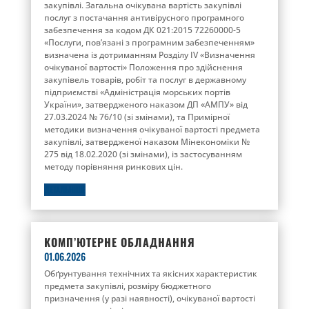
закупівлі. Загальна очікувана вартість закупівлі
послуг з постачання антивірусного програмного
забезпечення за кодом ДК 021:2015 72260000-5
«Послуги, пов’язані з програмним забезпеченням»
визначена із дотриманням Розділу IV «Визначення
очікуваної вартості» Положення про здійснення
закупівель товарів, робіт та послуг в державному
підприємстві «Адміністрація морських портів
України», затвердженого наказом ДП «АМПУ» від
27.03.2024 № 76/10 (зі змінами), та Примірної
методики визначення очікуваної вартості предмета
закупівлі, затвердженої наказом Мінекономіки №
275 від 18.02.2020 (зі змінами), із застосуванням
методу порівняння ринкових цін.
ДЕТАЛЬНІШЕ
КОМП’ЮТЕРНЕ ОБЛАДНАННЯ
01.06.2026
Обґрунтування технічних та якісних характеристик
предмета закупівлі, розміру бюджетного
призначення (у разі наявності), очікуваної вартості