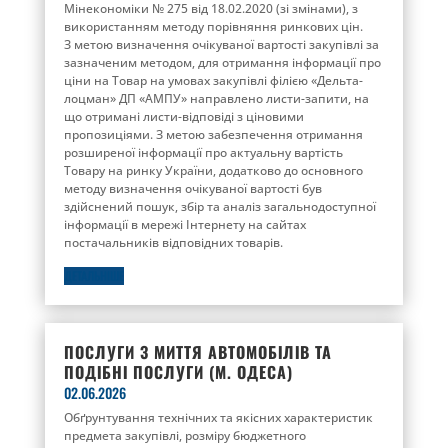
Мінекономіки № 275 від 18.02.2020 (зі змінами), з
використанням методу порівняння ринкових цін.
З метою визначення очікуваної вартості закупівлі за
зазначеним методом, для отримання інформації про
ціни на Товар на умовах закупівлі філією «Дельта-
лоцман» ДП «АМПУ» направлено листи-запити, на
що отримані листи-відповіді з ціновими
пропозиціями. З метою забезпечення отримання
розширеної інформації про актуальну вартість
Товару на ринку України, додатково до основного
методу визначення очікуваної вартості був
здійснений пошук, збір та аналіз загальнодоступної
інформації в мережі Інтернету на сайтах
постачальників відповідних товарів.
ДЕТАЛЬНІШЕ
ПОСЛУГИ З МИТТЯ АВТОМОБІЛІВ ТА
ПОДІБНІ ПОСЛУГИ (М. ОДЕСА)
02.06.2026
Обґрунтування технічних та якісних характеристик
предмета закупівлі, розміру бюджетного