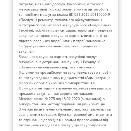
потреби, наявного досвіду Замовника, а також з
метою закупівлі якісних послуг з миття автомобілів
та подібних послуг за кодом ДК 021:2015 50110000-9
«Послуги з ремонту і технічного обслуговування
мототранспортних засобів і супутнього обладнання».
Технічні, якісні та кількісні характеристики предмета
закупівлі, а також очікувана вартість визначені на
підставі реальних виробничих потреб замовника.
Обґрунтування очікуваної вартості предмета
закупівлі.
Загальна очікувана вартість закупівлі послуг
визначена із дотриманням пункту 1 Розділу ІV
«Визначення очікуваної вартості» чинного
Положення про здійснення закупівель товарів, робіт
та послуг в державному підприємстві «Адміністрація
морських портів України» з використанням
Примірної методики визначення очікуваної вартості
предмета закупівлі, затвердженої наказом
Мінекономіки № 275 від 18.02.2020 (зі змінами), з
використанням методу порівняння ринкових цін.
З метою визначення очікуваної вартості закупівлі за
зазначеним методом, були направлені листи-запити
та отримані відповіді з ціновими пропозиціями від
потенційних надавачів послуг, що закуповуються.