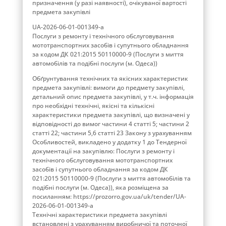
призначення (у разі наявності), очікуваної вартості
предмета закупівлі
UA-2026-06-01-001349-a
Послуги з ремонту і технічного обслуговування
мототранспортних засобів і супутнього обладнання
за кодом ДК 021:2015 50110000-9 (Послуги з миття
автомобілів та подібні послуги (м. Одеса))
Обґрунтування технічних та якісних характеристик
предмета закупівлі: вимоги до предмету закупівлі,
детальний опис предмета закупівлі, у т.ч. інформація
про необхідні технічні, якісні та кількісні
характеристики предмета закупівлі, що визначені у
відповідності до вимог частини 4 статті 5; частини 2
статті 22; частини 5,6 статті 23 Закону з урахуванням
Особливостей, викладено у додатку 1 до Тендерної
документації на закупівлю: Послуги з ремонту і
технічного обслуговування мототранспортних
засобів і супутнього обладнання за кодом ДК
021:2015 50110000-9 (Послуги з миття автомобілів та
подібні послуги (м. Одеса)), яка розміщена за
посиланням: https://prozorro.gov.ua/uk/tender/UA-
2026-06-01-001349-a
Технічні характеристики предмета закупівлі
встановлені з урахуванням виробничої та поточної