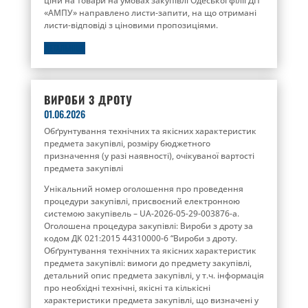
ціни на товари на умовах закупівлі Одеської філії ДП
«АМПУ» направлено листи-запити, на що отримані
листи-відповіді з ціновими пропозиціями.
ДЕТАЛЬНІШЕ
ВИРОБИ З ДРОТУ
01.06.2026
Обґрунтування технічних та якісних характеристик
предмета закупівлі, розміру бюджетного
призначення (у разі наявності), очікуваної вартості
предмета закупівлі
Унікальний номер оголошення про проведення
процедури закупівлі, присвоєний електронною
системою закупівель – UA-2026-05-29-003876-a.
Оголошена процедура закупівлі: Вироби з дроту за
кодом ДК 021:2015 44310000-6 “Вироби з дроту.
Обґрунтування технічних та якісних характеристик
предмета закупівлі: вимоги до предмету закупівлі,
детальний опис предмета закупівлі, у т.ч. інформація
про необхідні технічні, якісні та кількісні
характеристики предмета закупівлі, що визначені у