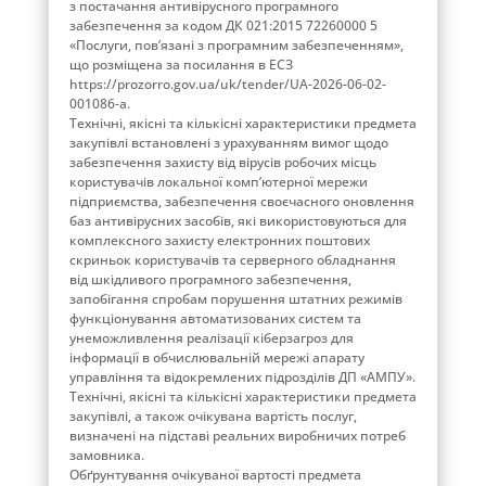
з постачання антивірусного програмного
забезпечення за кодом ДК 021:2015 72260000 5
«Послуги, пов’язані з програмним забезпеченням»,
що розміщена за посилання в ЕСЗ
https://prozorro.gov.ua/uk/tender/UA-2026-06-02-
001086-a.
Технічні, якісні та кількісні характеристики предмета
закупівлі встановлені з урахуванням вимог щодо
забезпечення захисту від вірусів робочих місць
користувачів локальної комп’ютерної мережи
підприємства, забезпечення своєчасного оновлення
баз антивірусних засобів, які використовуються для
комплексного захисту електронних поштових
скриньок користувачів та серверного обладнання
від шкідливого програмного забезпечення,
запобігання спробам порушення штатних режимів
функціонування автоматизованих систем та
унеможливлення реалізації кіберзагроз для
інформації в обчислювальній мережі апарату
управління та відокремлених підрозділів ДП «АМПУ».
Технічні, якісні та кількісні характеристики предмета
закупівлі, а також очікувана вартість послуг,
визначені на підставі реальних виробничих потреб
замовника.
Обґрунтування очікуваної вартості предмета