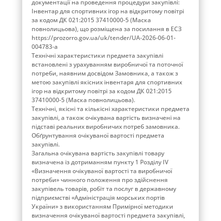
документації на проведення процедури закупівлі:
Інвентар для спортивних ігор на відкритому повітрі
за кодом ДК 021:2015 37410000-5 (Маска
повнолицьова), що розміщена за посилання в ЕСЗ
https://prozorro.gov.ua/uk/tender/UA-2026-06-01-
004783-a
Технічні характеристики предмета закупівлі
встановлені з урахуванням виробничої та поточної
потреби, наявним досвідом Замовника, а також з
метою закупівлі якісних інвентаря для спортивних
ігор на відкритому повітрі за кодом ДК 021:2015
37410000-5 (Маска повнолицьова).
Технічні, якісні та кількісні характеристики предмета
закупівлі, а також очікувана вартість визначені на
підставі реальних виробничих потреб замовника.
Обґрунтування очікуваної вартості предмета
закупівлі.
Загальна очікувана вартість закупівлі товару
визначена із дотриманням пункту 1 Розділу IV
«Визначення очікуваної вартості та виробничої
потреби» чинного положення про здійснення
закупівель товарів, робіт та послуг в державному
підприємстві «Адміністрація морських портів
України» з використанням Примірної методики
визначення очікуваної вартості предмета закупівлі,