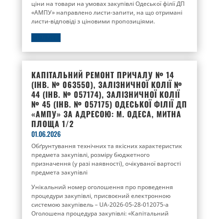
ціни на товари на умовах закупівлі Одеської філії ДП
«АМПУ» направлено листи-запити, на що отримані
листи-відповіді з ціновими пропозиціями.
ДЕТАЛЬНІШЕ
КАПІТАЛЬНИЙ РЕМОНТ ПРИЧАЛУ № 14
(ІНВ. № 063550), ЗАЛІЗНИЧНОЇ КОЛІЇ №
44 (ІНВ. № 057174), ЗАЛІЗНИЧНОЇ КОЛІЇ
№ 45 (ІНВ. № 057175) ОДЕСЬКОЇ ФІЛІЇ ДП
«АМПУ» ЗА АДРЕСОЮ: М. ОДЕСА, МИТНА
ПЛОЩА 1/2
01.06.2026
Обґрунтування технічних та якісних характеристик
предмета закупівлі, розміру бюджетного
призначення (у разі наявності), очікуваної вартості
предмета закупівлі
Унікальний номер оголошення про проведення
процедури закупівлі, присвоєний електронною
системою закупівель – UA-2026-05-28-012075-a
Оголошена процедура закупівлі: «Капітальний