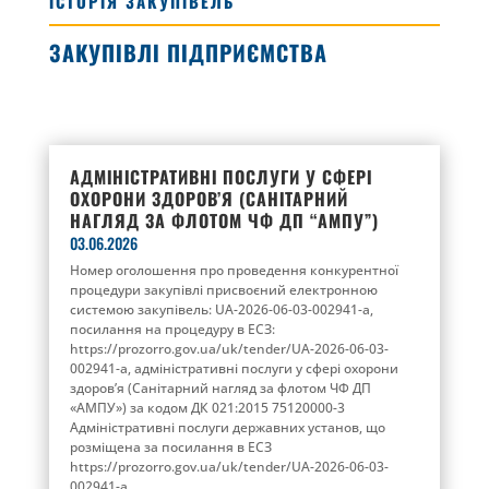
ІСТОРІЯ ЗАКУПІВЕЛЬ
ЗАКУПІВЛІ ПІДПРИЄМСТВА
АДМІНІСТРАТИВНІ ПОСЛУГИ У СФЕРІ
ОХОРОНИ ЗДОРОВ’Я (САНІТАРНИЙ
НАГЛЯД ЗА ФЛОТОМ ЧФ ДП “АМПУ”)
03.06.2026
Номер оголошення про проведення конкурентної
процедури закупівлі присвоєний електронною
системою закупівель: UA-2026-06-03-002941-a,
посилання на процедуру в ЕСЗ:
https://prozorro.gov.ua/uk/tender/UA-2026-06-03-
002941-a, адміністративні послуги у сфері охорони
здоров’я (Санітарний нагляд за флотом ЧФ ДП
«АМПУ») за кодом ДК 021:2015 75120000-3
Адміністративні послуги державних установ, що
розміщена за посилання в ЕСЗ
https://prozorro.gov.ua/uk/tender/UA-2026-06-03-
002941-a.