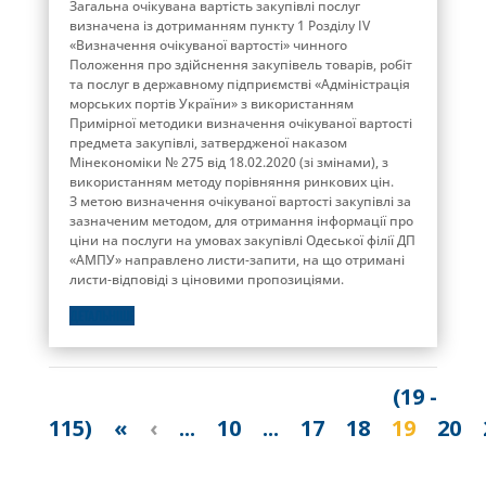
Загальна очікувана вартість закупівлі послуг
визначена із дотриманням пункту 1 Розділу ІV
«Визначення очікуваної вартості» чинного
Положення про здійснення закупівель товарів, робіт
та послуг в державному підприємстві «Адміністрація
морських портів України» з використанням
Примірної методики визначення очікуваної вартості
предмета закупівлі, затвердженої наказом
Мінекономіки № 275 від 18.02.2020 (зі змінами), з
використанням методу порівняння ринкових цін.
З метою визначення очікуваної вартості закупівлі за
зазначеним методом, для отримання інформації про
ціни на послуги на умовах закупівлі Одеської філії ДП
«АМПУ» направлено листи-запити, на що отримані
листи-відповіді з ціновими пропозиціями.
ДЕТАЛЬНІШЕ
(19 -
115)
«
‹
...
10
...
17
18
19
20