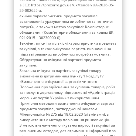
в ЕСЗ: https://prozorro.gov.ua/uk/tender/UA-2026-05-
29-002655-a.
ехнічні характеристики предмета закупівлі
встановлені з урахуванням виробничої та поточної
потреби, а також з метою закупівлі: Комп’ютерне
обладнання (Комп’ютерне обладнання за кодом ДК
021:2015 – 30230000-0).
Технічні, якісні та кількісні характеристики предмета
закупівлі, а також очікувана вартість визначені на
підставі реальних виробничих потреб замовника.
Обґрунтування очікуваної вартості предмета
закупівлі.
Загальна очікувана вартість закупівлі товару
визначена із дотриманням пункту 1 Розділу ІV
«Визначення очікуваної вартості» чинного
Положення про здійснення закупівель товарів, робіт
та послуг в державному підприємстві «Адміністрація
морських портів України» з використанням
Примірної методики визначення очікуваної вартості
предмета закупівлі, затвердженої наказом
Мінекономіки № 275 від 18.02.2020 (зі змінами), з
використанням методу порівняння ринкових цін.
З метою визначення очікуваної вартості закупівлі за
зазначеним методом, для отримання інформації про