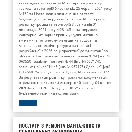
затвердженого наказом Міністерства розвитку
громад та територій України від 25 червня 2021 року
№162 та Настанови з визначення вартості
будівництва, затвердженої наказом Міністерства
розвитку громад та територій України від 01
листопада 2021 року №281 «Про затвердження
кошторисних норм України у будівництві» (зі
змінами) в поточному рівні цін на трудові та
матеріально-технічні ресурси на підставі
розробленої в 2026 році проектної документації за
об’єктом: Капітальний ремонт причалу № 14 (інв. №
063550), залізничної колії № 44 (інв. № 057174),
залізничної колії № 45 (інв. № 057175) Одеської філії
ДП «АМПУ» за адресою: м. Одеса, Митна площа 1/2.
За результатами розгляду проєктної документації
отримано позитивний експертний звіт від 09 квітня
2026 № 7-003-26-ЕП/ОД від ТОВ «Українська
будівельно-технічна експертиза».
ДЕТАЛЬНІШЕ
ПОСЛУГИ З РЕМОНТУ ВАНТАЖНИХ ТА
СПЕЦІАЛЬНИХ АВТОМОБІЛІВ