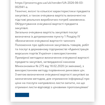
https://prozorro.gov.ua/uk/tender/UA-2026-06-03-
002941-a.
Технічні, якісні та кількісні характеристики предмета
закупівлі, а також очікувана вартість визначені на
підставі реальних виробничих потреб замовника.
Обґрунтування очікуваної вартості предмета
закупівлі.
Загальна очікувана вартість закупівлі послуг
визначена із дотриманням пункту 1 Розділу ІV
«Визначення очікуваної вартості» чинного
Положення про здійснення закупівель товарів, робіт
та послуг в державному підприємстві «Адміністрація
морських портів України» з використанням
Примірної методики визначення очікуваної вартості
предмета закупівлі, затвердженої наказом
Мінекономіки № 275 від 18.02.2020 (зі змінами), з
використанням методу порівняння ринкових цін.
З метою визначення очікуваної вартості закупівлі за
зазначеним методом, для отримання інформації про
ціни на послуги направлено листи-запити, на що
отримані листи-відповіді з ціновими пропозиціями/
ДЕТАЛЬНІШЕ