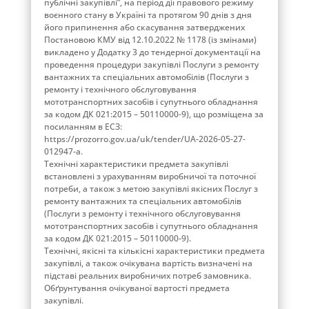
публічні закупівлі”, на період дії правового режиму
воєнного стану в Україні та протягом 90 днів з дня
його припинення або скасування затверджених
Постановою КМУ від 12.10.2022 № 1178 (із змінами)
викладено у Додатку 3 до тендерної документації на
проведення процедури закупівлі Послуги з ремонту
вантажних та спеціальних автомобілів (Послуги з
ремонту і технічного обслуговування
мототранспортних засобів і супутнього обладнання
за кодом ДК 021:2015 – 50110000-9), що розміщена за
посиланням в ЕСЗ:
https://prozorro.gov.ua/uk/tender/UA-2026-05-27-
012947-a.
Технічні характеристики предмета закупівлі
встановлені з урахуванням виробничої та поточної
потреби, а також з метою закупівлі якісних Послуг з
ремонту вантажних та спеціальних автомобілів
(Послуги з ремонту і технічного обслуговування
мототранспортних засобів і супутнього обладнання
за кодом ДК 021:2015 – 50110000-9).
Технічні, якісні та кількісні характеристики предмета
закупівлі, а також очікувана вартість визначені на
підставі реальних виробничих потреб замовника.
Обґрунтування очікуваної вартості предмета
закупівлі.