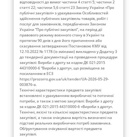
відповідності до вимог частини 4 статті 5; частини 2
статті 22; частини 5,6 статті 23 Закону України «Про
публічні закупівлі» з урахуванням Особливостей
здійснення публічних закупівель товарів, робіт і
послуг для замовників, передбачених Законом
України “Про публічні закупівлі”, на період дії
правового режиму воєнного стану в Україні та
протягом 90 днів з дня його припинення або
скасування затверджених Постановою КМУ від
12.10.2022 № 1178 (із змінами) викладено у Додатку 3
до тендерної документації на проведення процедури
закупівлі: Вироби з дроту за кодом ДК 021:2015
44310000-6 “Вироби з дроту», що розміщена за
посиланням в ЕСЗ
https://prozorro.gov.ua/uk/tender/UA-2026-05-29-
003876-a.
Технічні характеристики предмета закупівлі
встановлені з урахуванням виробничої та поточної
потреби, а також з метою закупівлі: Вироби з дроту
за кодом ДК 021:2015 44310000-6 «Вироби з дроту».
Технічні, якісні та кількісні характеристики предмета
закупівлі, а також очікувана вартість визначені на
підставі реальних виробничих потреб замовника.
Обґрунтування очікуваної вартості предмета
закупівлі.