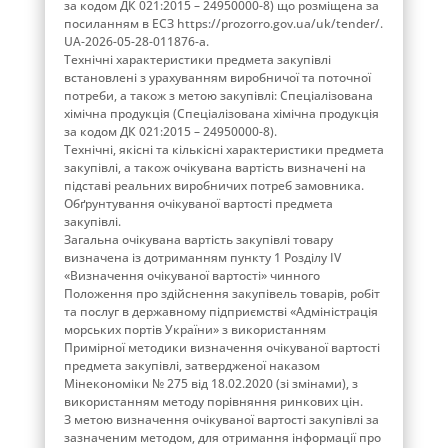
за кодом ДК 021:2015 – 24950000-8) що розміщена за
посиланням в ЕСЗ https://prozorro.gov.ua/uk/tender/.
UA-2026-05-28-011876-a.
Технічні характеристики предмета закупівлі
встановлені з урахуванням виробничої та поточної
потреби, а також з метою закупівлі: Спеціалізована
хімічна продукція (Спеціалізована хімічна продукція
за кодом ДК 021:2015 – 24950000-8).
Технічні, якісні та кількісні характеристики предмета
закупівлі, а також очікувана вартість визначені на
підставі реальних виробничих потреб замовника.
Обґрунтування очікуваної вартості предмета
закупівлі.
Загальна очікувана вартість закупівлі товару
визначена із дотриманням пункту 1 Розділу ІV
«Визначення очікуваної вартості» чинного
Положення про здійснення закупівель товарів, робіт
та послуг в державному підприємстві «Адміністрація
морських портів України» з використанням
Примірної методики визначення очікуваної вартості
предмета закупівлі, затвердженої наказом
Мінекономіки № 275 від 18.02.2020 (зі змінами), з
використанням методу порівняння ринкових цін.
З метою визначення очікуваної вартості закупівлі за
зазначеним методом, для отримання інформації про