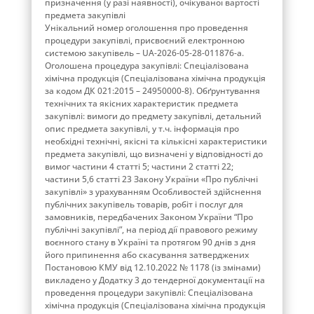
призначення (у разі наявності), очікуваної вартості
предмета закупівлі
Унікальний номер оголошення про проведення
процедури закупівлі, присвоєний електронною
системою закупівель – UA-2026-05-28-011876-a.
Оголошена процедура закупівлі: Спеціалізована
хімічна продукція (Спеціалізована хімічна продукція
за кодом ДК 021:2015 – 24950000-8). Обґрунтування
технічних та якісних характеристик предмета
закупівлі: вимоги до предмету закупівлі, детальний
опис предмета закупівлі, у т.ч. інформація про
необхідні технічні, якісні та кількісні характеристики
предмета закупівлі, що визначені у відповідності до
вимог частини 4 статті 5; частини 2 статті 22;
частини 5,6 статті 23 Закону України «Про публічні
закупівлі» з урахуванням Особливостей здійснення
публічних закупівель товарів, робіт і послуг для
замовників, передбачених Законом України “Про
публічні закупівлі”, на період дії правового режиму
воєнного стану в Україні та протягом 90 днів з дня
його припинення або скасування затверджених
Постановою КМУ від 12.10.2022 № 1178 (із змінами)
викладено у Додатку 3 до тендерної документації на
проведення процедури закупівлі: Спеціалізована
хімічна продукція (Спеціалізована хімічна продукція