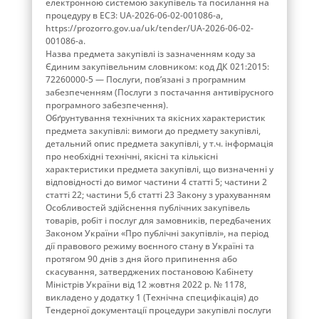
електронною системою закупівель та посилання на
процедуру в ЕСЗ: UA-2026-06-02-001086-a,
https://prozorro.gov.ua/uk/tender/UA-2026-06-02-
001086-a.
Назва предмета закупівлі із зазначенням коду за
Єдиним закупівельним словником: код ДК 021:2015:
72260000-5 — Послуги, пов’язані з програмним
забезпеченням (Послуги з постачання антивірусного
програмного забезпечення).
Обґрунтування технічних та якісних характеристик
предмета закупівлі: вимоги до предмету закупівлі,
детальний опис предмета закупівлі, у т.ч. інформація
про необхідні технічні, якісні та кількісні
характеристики предмета закупівлі, що визначенні у
відповідності до вимог частини 4 статті 5; частини 2
статті 22; частини 5,6 статті 23 Закону з урахуванням
Особливостей здійснення публічних закупівель
товарів, робіт і послуг для замовників, передбачених
Законом України «Про публічні закупівлі», на період
дії правового режиму воєнного стану в Україні та
протягом 90 днів з дня його припинення або
скасування, затверджених постановою Кабінету
Міністрів України від 12 жовтня 2022 р. № 1178,
викладено у додатку 1 (Технічна специфікація) до
Тендерної документації процедури закупівлі послуги