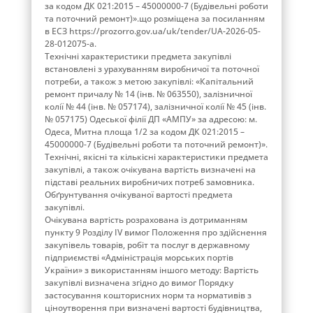
за кодом ДК 021:2015 – 45000000-7 (Будівельні роботи
та поточний ремонт)».що розміщена за посиланням
в ЕСЗ https://prozorro.gov.ua/uk/tender/UA-2026-05-
28-012075-a.
Технічні характеристики предмета закупівлі
встановлені з урахуванням виробничої та поточної
потреби, а також з метою закупівлі: «Капітальний
ремонт причалу № 14 (інв. № 063550), залізничної
колії № 44 (інв. № 057174), залізничної колії № 45 (інв.
№ 057175) Одеської філії ДП «АМПУ» за адресою: м.
Одеса, Митна площа 1/2 за кодом ДК 021:2015 –
45000000-7 (Будівельні роботи та поточний ремонт)».
Технічні, якісні та кількісні характеристики предмета
закупівлі, а також очікувана вартість визначені на
підставі реальних виробничих потреб замовника.
Обґрунтування очікуваної вартості предмета
закупівлі.
Очікувана вартість розрахована із дотриманням
пункту 9 Розділу ІV вимог Положення про здійснення
закупівель товарів, робіт та послуг в державному
підприємстві «Адміністрація морських портів
України» з використанням іншого методу: Вартість
закупівлі визначена згідно до вимог Порядку
застосування кошторисних норм та нормативів з
ціноутворення при визначені вартості будівництва,