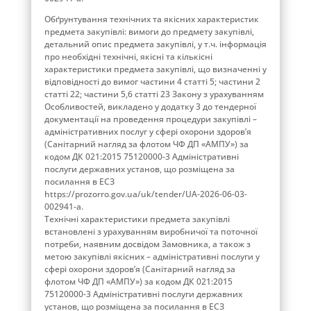
Обґрунтування технічних та якісних характеристик
предмета закупівлі: вимоги до предмету закупівлі,
детальний опис предмета закупівлі, у т.ч. інформація
про необхідні технічні, якісні та кількісні
характеристики предмета закупівлі, що визначенні у
відповідності до вимог частини 4 статті 5; частини 2
статті 22; частини 5,6 статті 23 Закону з урахуванням
Особливостей, викладено у додатку 3 до тендерної
документації на проведення процедури закупівлі –
адміністративних послуг у сфері охорони здоров’я
(Санітарний нагляд за флотом ЧФ ДП «АМПУ») за
кодом ДК 021:2015 75120000-3 Адміністративні
послуги державних установ, що розміщена за
посилання в ЕСЗ
https://prozorro.gov.ua/uk/tender/UA-2026-06-03-
002941-a.
Технічні характеристики предмета закупівлі
встановлені з урахуванням виробничої та поточної
потреби, наявним досвідом Замовника, а також з
метою закупівлі якісних – адміністративні послуги у
сфері охорони здоров’я (Санітарний нагляд за
флотом ЧФ ДП «АМПУ») за кодом ДК 021:2015
75120000-3 Адміністративні послуги державних
установ, що розміщена за посилання в ЕСЗ