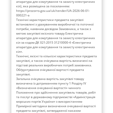
апаратура для комутування та захисту електричних
кіл), яка розміщена за посиланням:
https://prozorro.gov.ua/uk/tender/UA-2026-06-01-
000221-a
Технічні характеристики предмета закупівлі
встановлені з урахуванням виробничої та поточної
потреби, наявним досвідом Замовника, а також з
метою закупівлі якісного товару Електрична
апаратура для комутування та захисту електричних
кіл за кодом ДК 021:2015 31210000-4 «Електрична
апаратура для комутування та захисту електричних
кіл».
Технічні, якісні та кількісні характеристики предмета
закупівлі, а також очікувана вартість визначені на
підставі реальних виробничих потреб замовника.
Обґрунтування очікуваної вартості предмета
закупівлі.
Загальна очікувана вартість закупівлі товару
визначена із дотриманням пункту 1 Розділу ІV
«Визначення очікуваної вартості» чинного
Положення про здійснення закупівель товарів, робіт
та послуг в державному підприємстві «Адміністрація
морських портів України» з використанням
Примірної методики визначення очікуваної вартості
предмета закупівлі, затвердженої наказом