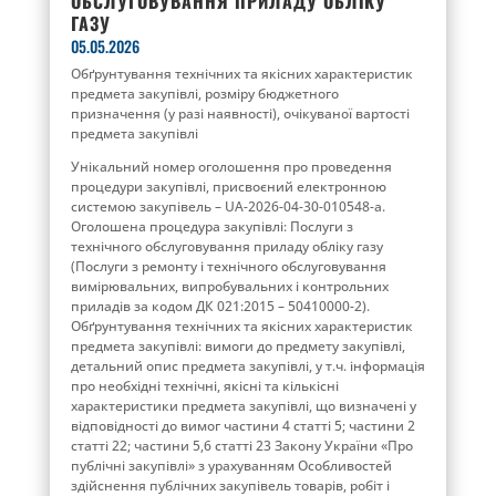
ОБСЛУГОВУВАННЯ ПРИЛАДУ ОБЛІКУ
ГАЗУ
05.05.2026
Обґрунтування технічних та якісних характеристик
предмета закупівлі, розміру бюджетного
призначення (у разі наявності), очікуваної вартості
предмета закупівлі
Унікальний номер оголошення про проведення
процедури закупівлі, присвоєний електронною
системою закупівель – UA-2026-04-30-010548-a.
Оголошена процедура закупівлі: Послуги з
технічного обслуговування приладу обліку газу
(Послуги з ремонту і технічного обслуговування
вимірювальних, випробувальних і контрольних
приладів за кодом ДК 021:2015 – 50410000-2).
Обґрунтування технічних та якісних характеристик
предмета закупівлі: вимоги до предмету закупівлі,
детальний опис предмета закупівлі, у т.ч. інформація
про необхідні технічні, якісні та кількісні
характеристики предмета закупівлі, що визначені у
відповідності до вимог частини 4 статті 5; частини 2
статті 22; частини 5,6 статті 23 Закону України «Про
публічні закупівлі» з урахуванням Особливостей
здійснення публічних закупівель товарів, робіт і