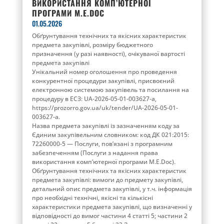
ВИКОРИСТАННЯ КОМП’ЮТЕРНОЇ
ПРОГРАМИ М.E.DOC
01.05.2026
Обґрунтування технічних та якісних характеристик
предмета закупівлі, розміру бюджетного
призначення (у разі наявності), очікуваної вартості
предмета закупівлі
Унікальний номер оголошення про проведення
конкурентної процедури закупівлі, присвоєний
електронною системою закупівель та посилання на
процедуру в ЕСЗ: UA-2026-05-01-003627-a,
https://prozorro.gov.ua/uk/tender/UA-2026-05-01-
003627-a.
Назва предмета закупівлі із зазначенням коду за
Єдиним закупівельним словником: код ДК 021:2015:
72260000-5 — Послуги, пов’язані з програмним
забезпеченням (Послуги з надання права
використання комп’ютерної програми М.E.Doc).
Обґрунтування технічних та якісних характеристик
предмета закупівлі: вимоги до предмету закупівлі,
детальний опис предмета закупівлі, у т.ч. інформація
про необхідні технічні, якісні та кількісні
характеристики предмета закупівлі, що визначенні у
відповідності до вимог частини 4 статті 5; частини 2