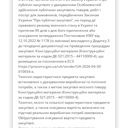
публічні закупівлі» з урахуванням Особливостей
здійснення публічних закупівель товарів, робіт і
послуг для замовників, передбачених Законом
України “Про публічні закупівлі”, на період дії
правового режиму воєнного стану в Україні та
протягом 90 днів з дня його припинення або
скасування затверджених Постановою КМУ від
12.10.2022 № 1178 (із змінами) викладено у Додатку 3
до тендерної документації на проведення процедури
закупівлі: Конструкційні матеріали (Конструкційні
матеріали за кодом ДК 021:2015 – 44110000-4), що
розміщена за посиланням в ЕСЗ
https://prozorro.gov.ua/uk/tender/UA-2026-04-30-
010654-a.
Технічні характеристики предмета закупівлі
встановлені з урахуванням виробничої та поточної
потреби, а також з метою закупівлі якісного товару:
Конструкційні матеріали (Конструкційні матеріали
за кодом ДК 021:2015 – 44110000-4).
Технічні, якісні та кількісні характеристики предмета
закупівлі, а також очікувана вартість визначені на
підставі реальних виробничих потреб замовника.
Обґрунтування очікуваної вартості предмета
закупівлі.