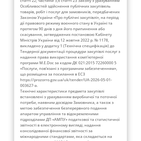
статті 22; частини 5,6 статті 23 Закону з урахуванням
Особливостей здійснення публічних закупівель
товарів, робіт і послуг для замовників, передбачених
Законом України «Про публічні закупівлі», на період
дії правового режиму воєнного стану в Україні та
протягом 90 днів з дня його припинення або
скасування, затверджених постановою Кабінету
Міністрів України від 12 жовтня 2022 р. № 1178,
викладено у додатку 1 (Технічна специфікація) до
Тендерної документації процедури закупівлі послуг з
надання права використання комп’ютерної
програми М.E.Doc за кодом ДК 021:2015 72260000 5
«Послуги, пов’язані з програмним забезпеченням»,
що розміщена за посилання в ЕСЗ
https://prozorro.gov.ua/uk/tender/UA-2026-05-01-
003627-a.
Технічні характеристики предмета закупівлі
встановлені з урахуванням виробничої та поточної
потреби, наявним досвідом Замовника, а також з
метою забезпечення безперервного подання
апаратом управління та відокремленими
підрозділами ДП «АМПУ» податкової та статистичної
звітності в електронному вигляді, надання
консолідованої фінансової звітності за
міжнародними стандартами, яка складається на