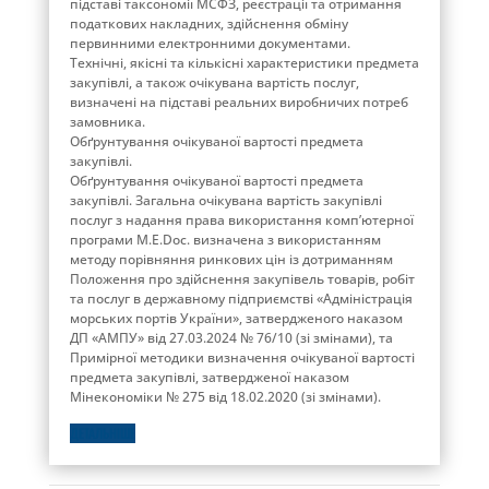
підставі таксономії МСФЗ, реєстрації та отримання
податкових накладних, здійснення обміну
первинними електронними документами.
Технічні, якісні та кількісні характеристики предмета
закупівлі, а також очікувана вартість послуг,
визначені на підставі реальних виробничих потреб
замовника.
Обґрунтування очікуваної вартості предмета
закупівлі.
Обґрунтування очікуваної вартості предмета
закупівлі. Загальна очікувана вартість закупівлі
послуг з надання права використання комп’ютерної
програми М.E.Doc. визначена з використанням
методу порівняння ринкових цін із дотриманням
Положення про здійснення закупівель товарів, робіт
та послуг в державному підприємстві «Адміністрація
морських портів України», затвердженого наказом
ДП «АМПУ» від 27.03.2024 № 76/10 (зі змінами), та
Примірної методики визначення очікуваної вартості
предмета закупівлі, затвердженої наказом
Мінекономіки № 275 від 18.02.2020 (зі змінами).
ДЕТАЛЬНІШЕ