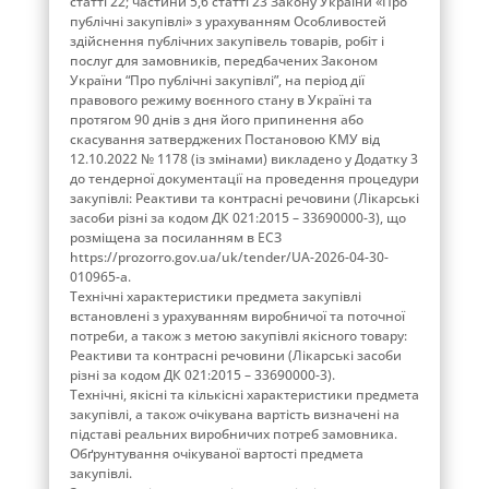
статті 22; частини 5,6 статті 23 Закону України «Про
публічні закупівлі» з урахуванням Особливостей
здійснення публічних закупівель товарів, робіт і
послуг для замовників, передбачених Законом
України “Про публічні закупівлі”, на період дії
правового режиму воєнного стану в Україні та
протягом 90 днів з дня його припинення або
скасування затверджених Постановою КМУ від
12.10.2022 № 1178 (із змінами) викладено у Додатку 3
до тендерної документації на проведення процедури
закупівлі: Реактиви та контрасні речовини (Лікарські
засоби різні за кодом ДК 021:2015 – 33690000-3), що
розміщена за посиланням в ЕСЗ
https://prozorro.gov.ua/uk/tender/UA-2026-04-30-
010965-a.
Технічні характеристики предмета закупівлі
встановлені з урахуванням виробничої та поточної
потреби, а також з метою закупівлі якісного товару:
Реактиви та контрасні речовини (Лікарські засоби
різні за кодом ДК 021:2015 – 33690000-3).
Технічні, якісні та кількісні характеристики предмета
закупівлі, а також очікувана вартість визначені на
підставі реальних виробничих потреб замовника.
Обґрунтування очікуваної вартості предмета
закупівлі.