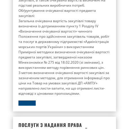
закупівлі, а також очікувана вартість визначені на
підставі реальних виробничих потреб.
Обґрунтування очікуваної вартості предмета
закупівлі:
Загальна очікувана вартість закупівлі товару
визначена із дотриманням пункту 1 Розділу ІV
«Визначення очікуваної вартості» чинного
Положення про здійснення закупівель товарів, робіт
та послуг в державному підприємстві «Адміністрація
морських портів України» з використанням
Примірної методики визначення очікуваної вартості
предмета закупівлі, затвердженої наказом
Мінекономіки № 275 від 18.02.2020 (зі змінами), з
використанням методу порівняння ринкових цін.
З метою визначення очікуваної вартості закупівлі за
зазначеним методом, для отримання інформації про
ціни на Товар на умовах закупівлі ДП «АМПУ»
направлено листи-запити, на що отримані листи-
відповіді з ціновими пропозиціями.
ДЕТАЛЬНІШЕ
ПОСЛУГИ З НАДАННЯ ПРАВА