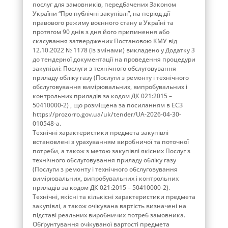
послуг для замовників, передбачених Законом
України “Про публічні закупівлі”, на період дії
правового режиму воєнного стану в Україні та
протягом 90 днів з дня його припинення або
скасування затверджених Постановою КМУ від
12.10.2022 № 1178 (із змінами) викладено у Додатку 3
до тендерної документації на проведення процедури
закупівлі: Послуги з технічного обслуговування
приладу обліку газу (Послуги з ремонту і технічного
обслуговування вимірювальних, випробувальних і
контрольних приладів за кодом ДК 021:2015 –
50410000-2) , що розміщена за посиланням в ЕСЗ
https://prozorro.gov.ua/uk/tender/UA-2026-04-30-
010548-a.
Технічні характеристики предмета закупівлі
встановлені з урахуванням виробничої та поточної
потреби, а також з метою закупівлі якісних Послуг з
технічного обслуговування приладу обліку газу
(Послуги з ремонту і технічного обслуговування
вимірювальних, випробувальних і контрольних
приладів за кодом ДК 021:2015 – 50410000-2).
Технічні, якісні та кількісні характеристики предмета
закупівлі, а також очікувана вартість визначені на
підставі реальних виробничих потреб замовника.
Обґрунтування очікуваної вартості предмета