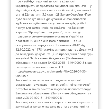
про необхідні технічні, якісні та кількісні
характеристики предмета закупівлі, що визначені у
відповідності до вимог частини 4 статті 5; частини 2
статті 22; частини 5,6 статті 23 Закону України «Про
публічні закупівлі» з урахуванням Особливостей
здійснення публічних закупівель товарів, робіт і
послуг для замовників, передбачених Законом
України “Про публічні закупівлі”, на період дії
правового режиму воєнного стану в Україні та
протягом 90 днів з дня його припинення або
скасування затверджених Постановою КМУ від
12.10.2022 № 1178 (із змінами) викладено у Додатку 3
до тендерної документації на проведення процедури
закупівлі: Залізничне обладнання (Залізничне
обладнання за кодом ДК 021:2015 – 34940000-8 ), що
розміщена за посиланням в ЕСЗ
https://prozorro.gov.ua/uk/tender/UA-2026-04-30-
005355-a.
Технічні характеристики предмета закупівлі
встановлені з урахуванням виробничої та поточної
потреби, а також з метою закупівлі якісного товару:
Залізничне обладнання (Залізничне обладнання за
кодом ДК 021:2015 – 34940000-8 ).
Технічні, якісні та кількісні характеристики предмета
закупівлі, а також очікувана вартість визначені на