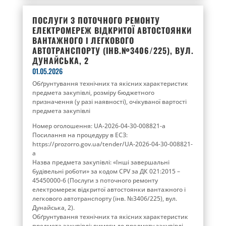
ПОСЛУГИ З ПОТОЧНОГО РЕМОНТУ
ЕЛЕКТРОМЕРЕЖ ВІДКРИТОЇ АВТОСТОЯНКИ
ВАНТАЖНОГО І ЛЕГКОВОГО
АВТОТРАНСПОРТУ (ІНВ.№3406/225), ВУЛ.
ДУНАЙСЬКА, 2
01.05.2026
Обґрунтування технічних та якісних характеристик
предмета закупівлі, розміру бюджетного
призначення (у разі наявності), очікуваної вартості
предмета закупівлі
Номер оголошення: UA-2026-04-30-008821-a
Посилання на процедуру в ЕСЗ:
https://prozorro.gov.ua/tender/UA-2026-04-30-008821-
a
Назва предмета закупівлі: «Інші завершальні
будівельні роботи» за кодом СРV за ДК 021:2015 –
45450000-6 (Послуги з поточного ремонту
електромереж відкритої автостоянки вантажного і
легкового автотранспорту (інв. №3406/225), вул.
Дунайська, 2).
Обґрунтування технічних та якісних характеристик
предмета закупівлі: вимоги до предмету закупівлі,