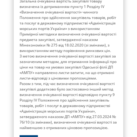
Загальна очікувана вартість закупівлі товару
визначена із дотриманням пункту 1 Розділу ІV
«Визначення очікуваної вартості» чинного
Положення про здійснення закупівель товарів, робіт
та послуг в державному підприємстві «Адміністрація
морських портів України» з використанням
Примірної методики визначення очікуваної вартості
предмета закупівлі, затвердженої наказом
Мінекономіки № 275 від 18.02.2020 (зі змінами), з
використанням методу порівняння ринкових цін.
З метою визначення очікуваної вартості закупівлі за
зазначеним методом, для отримання інформації про
ціни на товар на умовах закупівлі Одеської філії ДП
«АМПУ» направлено листи-запити, на що отримані
листи-відповіді з ціновими пропозиціями.
Разом з тим, під час визначення очікуваної вартості
закупівлі додатково було застосовано інший метод
визначення очікуваної вартості відповідно пункту 9
Розділу IV Положення про здійснення закупівель
товарів, робіт і послуг в державному підприємстві
«Адміністрація морських портів України»,
затвердженого наказом ДП «АМПУ» від 27.03.2024 №
76/10 (із змінами), визначення очікуваної вартості за
найменшою з отриманих ціновою пропозицією.