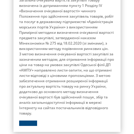
Загальна очікувана вартість закупівлі товару
визначена із дотриманням пункту 1 Розділу ІV
«Визначення очікуваної вартості» чинного
Положення про здійснення закупівель товарів, робіт
та послуг в державному підприємстві «Адміністрація
морських портів України» з використанням
Примірної методики визначення очікуваної вартості
предмета закупівлі, затвердженої наказом
Мінекономіки № 275 від 18.02.2020 (зі змінами), з
використанням методу порівняння ринкових цін.
З метою визначення очікуваної вартості закупівлі за
зазначеним методом, для отримання інформації про
ціни на товар на умовах закупівлі Одеської філії ДП
«АМПУ» направлено листи-запити, на що отримані
листи-відповіді з ціновими пропозиціями. З метою
забезпечення отримання розширеної інформації
про актуальну вартість товару на ринку України,
додатково до основного методу визначення
очікуваної вартості був здійснений пошук, збір та
аналіз загальнодоступної інформації в мережі
Інтернету на сайтах постачальників відповідного
товару.
ДЕТАЛЬНІШЕ