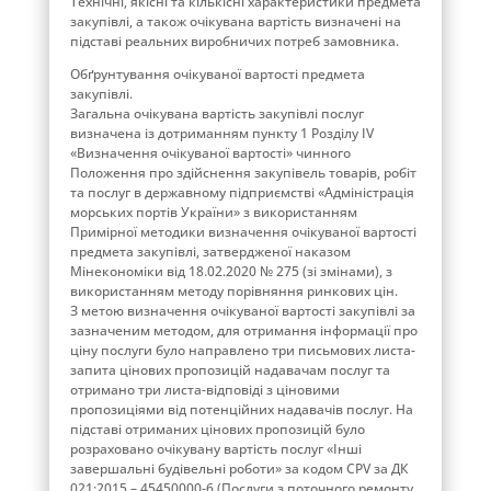
Технічні, якісні та кількісні характеристики предмета
закупівлі, а також очікувана вартість визначені на
підставі реальних виробничих потреб замовника.
Обґрунтування очікуваної вартості предмета
закупівлі.
Загальна очікувана вартість закупівлі послуг
визначена із дотриманням пункту 1 Розділу ІV
«Визначення очікуваної вартості» чинного
Положення про здійснення закупівель товарів, робіт
та послуг в державному підприємстві «Адміністрація
морських портів України» з використанням
Примірної методики визначення очікуваної вартості
предмета закупівлі, затвердженої наказом
Мінекономіки від 18.02.2020 № 275 (зі змінами), з
використанням методу порівняння ринкових цін.
З метою визначення очікуваної вартості закупівлі за
зазначеним методом, для отримання інформації про
ціну послуги було направлено три письмових листа-
запита цінових пропозицій надавачам послуг та
отримано три листа-відповіді з ціновими
пропозиціями від потенційних надавачів послуг. На
підставі отриманих цінових пропозицій було
розраховано очікувану вартість послуг «Інші
завершальні будівельні роботи» за кодом СРV за ДК
021:2015 – 45450000-6 (Послуги з поточного ремонту