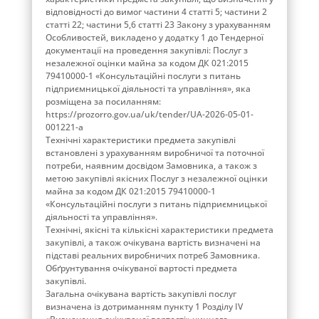
відповідності до вимог частини 4 статті 5; частини 2
статті 22; частини 5,6 статті 23 Закону з урахуванням
Особливостей, викладено у додатку 1 до Тендерної
документації на проведення закупівлі: Послуг з
незалежної оцінки майна за кодом ДК 021:2015
79410000-1 «Консультаційні послуги з питань
підприємницької діяльності та управління», яка
розміщена за посиланням:
https://prozorro.gov.ua/uk/tender/UA-2026-05-01-
001221-a
Технічні характеристики предмета закупівлі
встановлені з урахуванням виробничої та поточної
потреби, наявним досвідом Замовника, а також з
метою закупівлі якісних Послуг з незалежної оцінки
майна за кодом ДК 021:2015 79410000-1
«Консультаційні послуги з питань підприємницької
діяльності та управління».
Технічні, якісні та кількісні характеристики предмета
закупівлі, а також очікувана вартість визначені на
підставі реальних виробничих потреб Замовника.
Обґрунтування очікуваної вартості предмета
закупівлі.
Загальна очікувана вартість закупівлі послуг
визначена із дотриманням пункту 1 Розділу ІV