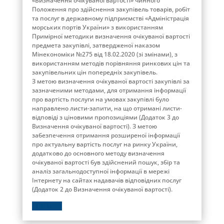
«Визначення очікуваної вартості» чинного
Положення про здійснення закупівель товарів, робіт
та послуг в державному підприємстві «Адміністрація
морських портів України» з використанням
Примірної методики визначення очікуваної вартості
предмета закупівлі, затвердженої наказом
Мінекономіки №275 від 18.02.2020 (зі змінами), з
використанням методів порівняння ринкових цін та
закупівельних цін попередніх закупівель.
З метою визначення очікуваної вартості закупівлі за
зазначеними методами, для отримання інформації
про вартість послуги на умовах закупівлі було
направлено листи-запити, на що отримані листи-
відповіді з ціновими пропозиціями (Додаток 3 до
Визначення очікуваної вартості). З метою
забезпечення отримання розширеної інформації
про актуальну вартість послуг на ринку України,
додатково до основного методу визначення
очікуваної вартості був здійснений пошук, збір та
аналіз загальнодоступної інформації в мережі
Інтернету на сайтах надавачів відповідних послуг
(Додаток 2 до Визначення очікуваної вартості).
ДЕТАЛЬНІШЕ