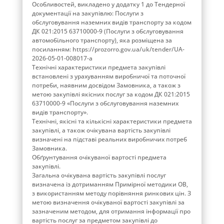
Особливостей, викладено у додатку 1 до Тендерної
документації на закупівлю: Послуги з
обслуговування наземних видів транспорту за кодом
ДК 021:2015 63710000-9 (Послуги з обслуговування
автомобільного транспорту), яка розміщена за
посиланням: https://prozorro.gov.ua/uk/tender/UA-
2026-05-01-008017-a
Технічні характеристики предмета закупівлі
встановлені з урахуванням виробничої та поточної
потреби, наявним досвідом Замовника, а також з
метою закупівлі якісних послуг за кодом ДК 021:2015
63710000-9 «Послуги з обслуговування наземних
видів транспорту».
Технічні, якісні та кількісні характеристики предмета
закупівлі, а також очікувана вартість закупівлі
визначені на підставі реальних виробничих потреб
Замовника.
Обґрунтування очікуваної вартості предмета
закупівлі.
Загальна очікувана вартість закупівлі послуг
визначена із дотриманням Примірної методики ОВ,
з використанням методу порівняння ринкових цін. З
метою визначення очікуваної вартості закупівлі за
зазначеним методом, для отримання інформації про
вартість послуг за предметом закупівлі до