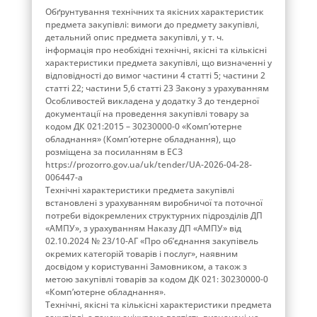
Обґрунтування технічних та якісних характеристик
предмета закупівлі: вимоги до предмету закупівлі,
детальний опис предмета закупівлі, у т. ч.
інформація про необхідні технічні, якісні та кількісні
характеристики предмета закупівлі, що визначенні у
відповідності до вимог частини 4 статті 5; частини 2
статті 22; частини 5,6 статті 23 Закону з урахуванням
Особливостей викладена у додатку 3 до тендерної
документації на проведення закупівлі товару за
кодом ДК 021:2015 – 30230000-0 «Комп’ютерне
обладнання» (Комп’ютерне обладнання), що
розміщена за посиланням в ЕСЗ
https://prozorro.gov.ua/uk/tender/UA-2026-04-28-
006447-a
Технічні характеристики предмета закупівлі
встановлені з урахуванням виробничої та поточної
потреби відокремлених структурних підрозділів ДП
«АМПУ», з урахуванням Наказу ДП «АМПУ» від
02.10.2024 № 23/10-АГ «Про об’єднання закупівель
окремих категорій товарів і послуг», наявним
досвідом у користуванні Замовником, а також з
метою закупівлі товарів за кодом ДК 021: 30230000-0
«Комп’ютерне обладнання».
Технічні, якісні та кількісні характеристики предмета