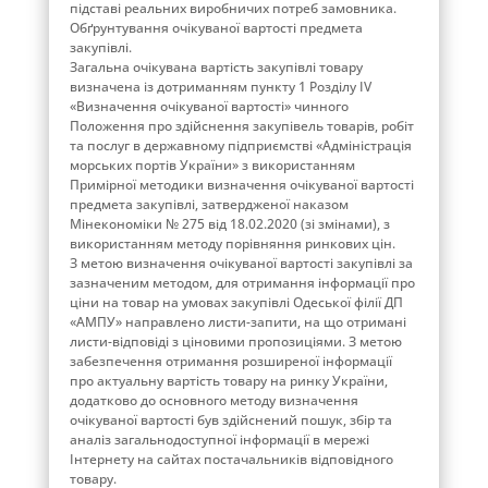
підставі реальних виробничих потреб замовника.
Обґрунтування очікуваної вартості предмета
закупівлі.
Загальна очікувана вартість закупівлі товару
визначена із дотриманням пункту 1 Розділу ІV
«Визначення очікуваної вартості» чинного
Положення про здійснення закупівель товарів, робіт
та послуг в державному підприємстві «Адміністрація
морських портів України» з використанням
Примірної методики визначення очікуваної вартості
предмета закупівлі, затвердженої наказом
Мінекономіки № 275 від 18.02.2020 (зі змінами), з
використанням методу порівняння ринкових цін.
З метою визначення очікуваної вартості закупівлі за
зазначеним методом, для отримання інформації про
ціни на товар на умовах закупівлі Одеської філії ДП
«АМПУ» направлено листи-запити, на що отримані
листи-відповіді з ціновими пропозиціями. З метою
забезпечення отримання розширеної інформації
про актуальну вартість товару на ринку України,
додатково до основного методу визначення
очікуваної вартості був здійснений пошук, збір та
аналіз загальнодоступної інформації в мережі
Інтернету на сайтах постачальників відповідного
товару.