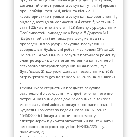
детальний опис предмета закупівлі, у т.ч. інформація
про необхідні технічні, якісні та кількісні
характеристики предмета закупівлі, що визначенні у
відповідності до вимог частини 4 статті 5; частини 2
статті 22; частини 5,6 статті 23 Закону з урахуванням
Особливостей, викладено у Розділі 5 Додатку №1
(Дефектний акт) до тендерної документації на
проведення процедури закупівлі послуг «Інші
завершальні будівельні роботи» за кодом СРV за ДК
021:2015 – 45450000-6 (Послуги з поточного ремонту
електромереж відкритої автостоянки вантажного і
легкового автотранспорту (інв. №3406/225), вул.
Дунайська, 2), що розміщена за посиланням в ЕСЗ:
https://prozorro.gov.ua/tender/UA-2026-04-30-008821-
a
Технічні характеристики предмета закупівлі
встановлені з урахуванням виробничої та поточної
потреби, наявним досвідом Замовника, а також з
метою закупівлі якісних послуг «Інші завершальні
будівельні роботи» за кодом СРV за ДК 021:2015 –
45450000-6 (Послуги з поточного ремонту
електромереж відкритої автостоянки вантажного і
легкового автотранспорту (інв. №3406/225), вул.
Дунайська, 2)