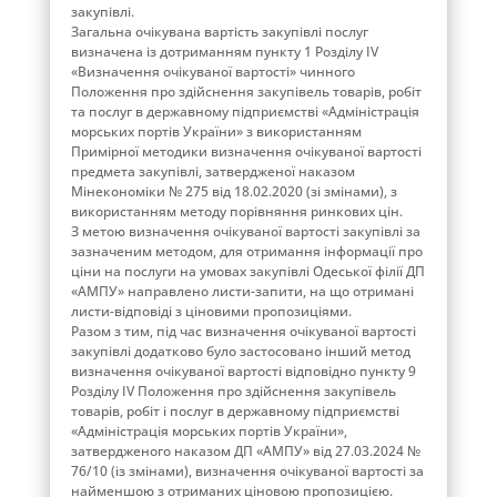
закупівлі.
Загальна очікувана вартість закупівлі послуг
визначена із дотриманням пункту 1 Розділу ІV
«Визначення очікуваної вартості» чинного
Положення про здійснення закупівель товарів, робіт
та послуг в державному підприємстві «Адміністрація
морських портів України» з використанням
Примірної методики визначення очікуваної вартості
предмета закупівлі, затвердженої наказом
Мінекономіки № 275 від 18.02.2020 (зі змінами), з
використанням методу порівняння ринкових цін.
З метою визначення очікуваної вартості закупівлі за
зазначеним методом, для отримання інформації про
ціни на послуги на умовах закупівлі Одеської філії ДП
«АМПУ» направлено листи-запити, на що отримані
листи-відповіді з ціновими пропозиціями.
Разом з тим, під час визначення очікуваної вартості
закупівлі додатково було застосовано інший метод
визначення очікуваної вартості відповідно пункту 9
Розділу IV Положення про здійснення закупівель
товарів, робіт і послуг в державному підприємстві
«Адміністрація морських портів України»,
затвердженого наказом ДП «АМПУ» від 27.03.2024 №
76/10 (із змінами), визначення очікуваної вартості за
найменшою з отриманих ціновою пропозицією.