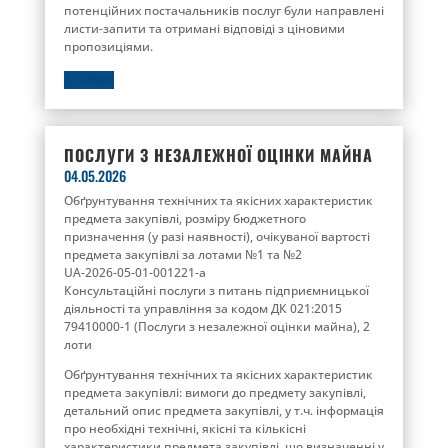
потенційних постачальників послуг були направлені
листи-запити та отримані відповіді з ціновими
пропозиціями.
ДЕТАЛЬНО
ПОСЛУГИ З НЕЗАЛЕЖНОЇ ОЦІНКИ МАЙНА
04.05.2026
Обґрунтування технічних та якісних характеристик
предмета закупівлі, розміру бюджетного
призначення (у разі наявності), очікуваної вартості
предмета закупівлі за лотами №1 та №2
UA-2026-05-01-001221-a
Консультаційні послуги з питань підприємницької
діяльності та управління за кодом ДК 021:2015
79410000-1 (Послуги з незалежної оцінки майна), 2
лоти
Обґрунтування технічних та якісних характеристик
предмета закупівлі: вимоги до предмету закупівлі,
детальний опис предмета закупівлі, у т.ч. інформація
про необхідні технічні, якісні та кількісні
характеристики предмета закупівлі, що визначенні у