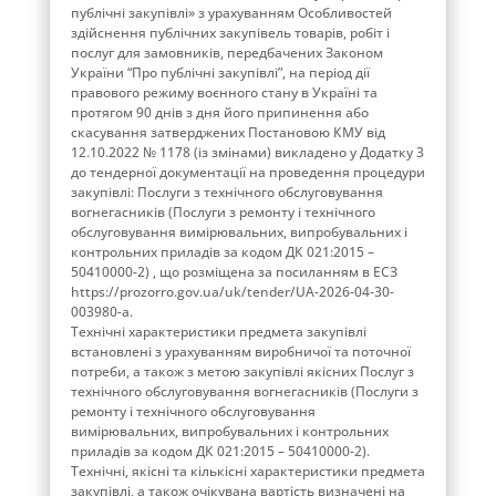
публічні закупівлі» з урахуванням Особливостей
здійснення публічних закупівель товарів, робіт і
послуг для замовників, передбачених Законом
України “Про публічні закупівлі”, на період дії
правового режиму воєнного стану в Україні та
протягом 90 днів з дня його припинення або
скасування затверджених Постановою КМУ від
12.10.2022 № 1178 (із змінами) викладено у Додатку 3
до тендерної документації на проведення процедури
закупівлі: Послуги з технічного обслуговування
вогнегасників (Послуги з ремонту і технічного
обслуговування вимірювальних, випробувальних і
контрольних приладів за кодом ДК 021:2015 –
50410000-2) , що розміщена за посиланням в ЕСЗ
https://prozorro.gov.ua/uk/tender/UA-2026-04-30-
003980-a.
Технічні характеристики предмета закупівлі
встановлені з урахуванням виробничої та поточної
потреби, а також з метою закупівлі якісних Послуг з
технічного обслуговування вогнегасників (Послуги з
ремонту і технічного обслуговування
вимірювальних, випробувальних і контрольних
приладів за кодом ДК 021:2015 – 50410000-2).
Технічні, якісні та кількісні характеристики предмета
закупівлі, а також очікувана вартість визначені на