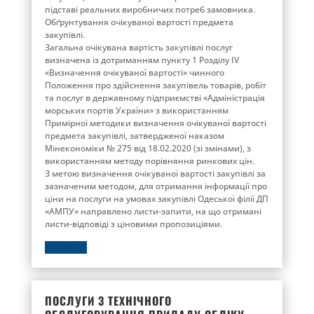
підставі реальних виробничих потреб замовника.
Обґрунтування очікуваної вартості предмета
закупівлі.
Загальна очікувана вартість закупівлі послуг
визначена із дотриманням пункту 1 Розділу ІV
«Визначення очікуваної вартості» чинного
Положення про здійснення закупівель товарів, робіт
та послуг в державному підприємстві «Адміністрація
морських портів України» з використанням
Примірної методики визначення очікуваної вартості
предмета закупівлі, затвердженої наказом
Мінекономіки № 275 від 18.02.2020 (зі змінами), з
використанням методу порівняння ринкових цін.
З метою визначення очікуваної вартості закупівлі за
зазначеним методом, для отримання інформації про
ціни на послуги на умовах закупівлі Одеської філії ДП
«АМПУ» направлено листи-запити, на що отримані
листи-відповіді з ціновими пропозиціями.
ДЕТАЛЬНІШЕ
ПОСЛУГИ З ТЕХНІЧНОГО