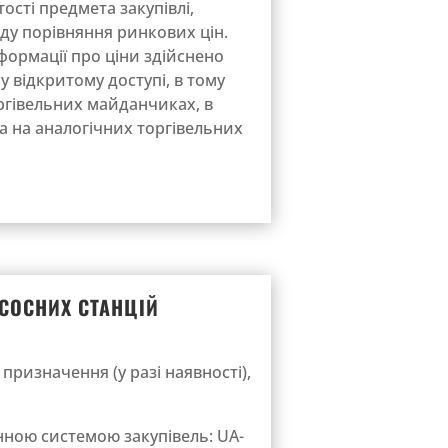
сті предмета закупівлі,
оду порівняння ринкових цін.
формації про ціни здійснено
у відкритому доступі, в тому
оргівельних майданчиках, в
та на аналогічних торгівельних
СОСНИХ СТАНЦІЙ
призначення (у разі наявності),
ною системою закупівель: UA-