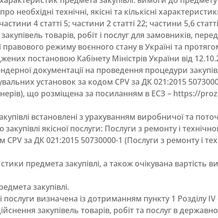
 характеристик предмета закупівлі: вимоги до предмету 
 про необхідні технічні, якісні та кількісні характеристи
астини 4 статті 5; частини 2 статті 22; частини 5,6 стат
закупівель товарів, робіт і послуг для замовників, пер
дії правового режиму воєнного стану в Україні та протяго
ених постановою Кабінету Міністрів України від 12.10.2
тендерної документації на проведення процедури закупівл
альних установок за кодом CPV за ДК 021:2015 50730000
ерів), що розміщена за посиланням в ЕСЗ – https://proz
акупівлі встановлені з урахуванням виробничої та пото
 закупівлі якісної послуги: Послуги з ремонту і технічн
CPV за ДК 021:2015 50730000-1 (Послуги з ремонту і те
еристики предмета закупівлі, а також очікувана вартість в
редмета закупівлі.
лі послуги визначена із дотриманням пункту 1 Розділу І
йснення закупівель товарів, робіт та послуг в державно