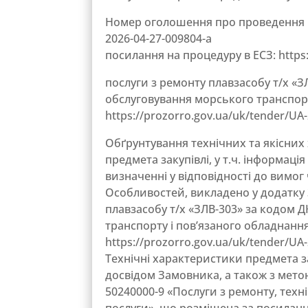
Номер оголошення про проведення к
2026-04-27-009804-a
посилання на процедуру в ЕСЗ: https:
послуги з ремонту плавзасобу т/х «З
обслуговування морського транспорт
https://prozorro.gov.ua/uk/tender/UA
Обґрунтування технічних та якісних
предмета закупівлі, у т.ч. інформація
визначенні у відповідності до вимог ч
Особливостей, викладено у додатку 3
плавзасобу т/х «ЗЛВ-303» за кодом Д
транспорту і пов’язаного обладнання
https://prozorro.gov.ua/uk/tender/UA-
Технічні характеристики предмета з
досвідом Замовника, а також з метою 
50240000-9 «Послуги з ремонту, техн
послуги», що розміщена за посилання 