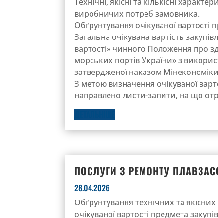
Технічні, якісні та кількісні характ
виробничих потреб замовника.
Обґрунтування очікуваної вартості п
Загальна очікувана вартість закупів
вартості» чинного Положення про зді
морських портів України» з викорис
затвердженої наказом Мінекономіки №
З метою визначення очікуваної варто
направлено листи-запити, на що отр
ДЕТАЛЬНІШЕ
ПОСЛУГИ З РЕМОНТУ ПЛАВЗАСО
28.04.2026
Обґрунтування технічних та якісних 
очікуваної вартості предмета закупів