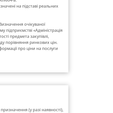
изначені на підставі реальних
«Визначення очікуваної
му підприємстві «Адміністрація
сті предмета закупівлі,
оду порівняння ринкових цін.
формації про ціни на послуги
призначення (у разі наявності),