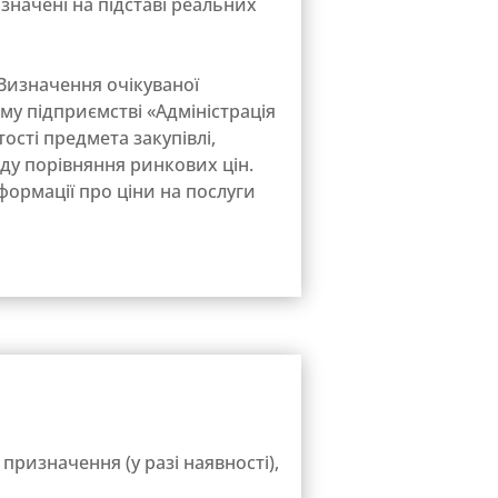
изначені на підставі реальних
«Визначення очікуваної
му підприємстві «Адміністрація
сті предмета закупівлі,
оду порівняння ринкових цін.
формації про ціни на послуги
призначення (у разі наявності),