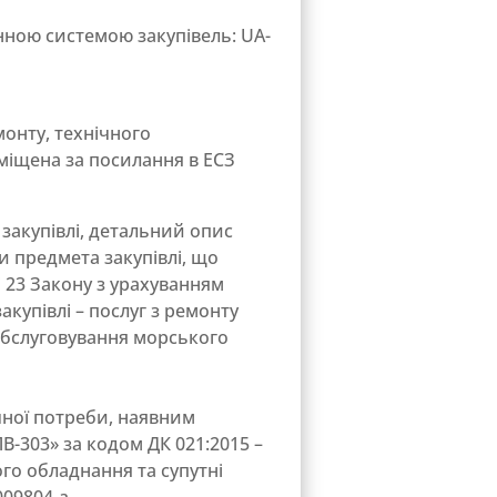
ною системою закупівель: UA-
монту, технічного
зміщена за посилання в ЕСЗ
закупівлі, детальний опис
ки предмета закупівлі, що
ті 23 Закону з урахуванням
купівлі – послуг з ремонту
 обслуговування морського
чної потреби, наявним
ЛВ-303» за кодом ДК 021:2015 –
ого обладнання та супутні
009804-a.