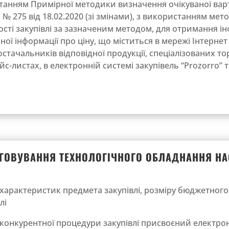
танням Примірної методики визначення очікуваної варто
 275 від 18.02.2020 (зі змінами), з використанням мет
сті закупівлі за зазначеним методом, для отримання ін
ної інформації про ціну, що міститься в мережі Інтернет 
остачальників відповідної продукції, спеціалізованих т
йс-листах, в електронній системі закупівель “Prozorro” 
УГОВУВАННЯ ТЕХНОЛОГІЧНОГО ОБЛАДНАННЯ НА
характеристик предмета закупівлі, розміру бюджетного 
лі
онкурентної процедури закупівлі присвоєний електрон