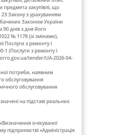
закупівлі, детальний опис
ки предмета закупівлі, що
ті 23 Закону з урахуванням
едбачених Законом України
м 90 днів з дня його
022 № 1178 (зі змінами),
і Послуги з ремонту і
-1 (Послуги з ремонту і
orro.gov.ua/tender/UA-2026-04-
чної потреби, наявним
ого обслуговування
хнічного обслуговування
изначені на підставі реальних
V «Визначення очікуваної
му підприємстві «Адміністрація