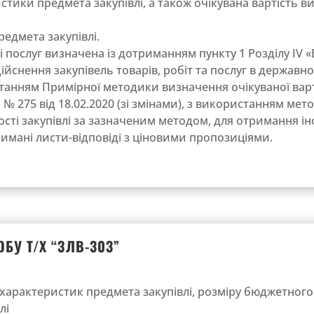
еристики предмета закупівлі, а також очікувана вартість в
редмета закупівлі.
лі послуг визначена із дотриманням пункту 1 Розділу ІV 
йснення закупівель товарів, робіт та послуг в державно
танням Примірної методики визначення очікуваної варто
 275 від 18.02.2020 (зі змінами), з використанням мет
сті закупівлі за зазначеним методом, для отримання ін
имані листи-відповіді з ціновими пропозиціями.
БУ Т/Х “ЗЛВ-303”
характеристик предмета закупівлі, розміру бюджетного 
лі