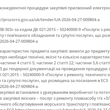
онкурентної процедури закупівлі присвоєний електрон
//prozorro.gov.ua/uk/tender/UA-2026-04-27-009804-a
ЛВ-303» за кодом ДК 021:2015 – 50240000-9 «Послуги з ре
у і пов’язаного обладнання та супутні послуги», що ро
-2026-04-27-009804-a
 характеристик предмета закупівлі: вимоги до предмету 
 про необхідні технічні, якісні та кількісні характеристи
астини 4 статті 5; частини 2 статті 22; частини 5,6 стат
 до тендерної документації на проведення процедури за
К 021:2015 – 50240000-9 «Послуги з ремонту, технічного
 та супутні послуги», що розміщена за посилання в ЕСЗ
2026-04-27-009804-a.
акупівлі встановлені з урахуванням виробничої та пото
закупівлі якісних – послуг з ремонту плавзасобу т/х «З
ічного обслуговування морського транспорту і пов’язан
в ЕСЗ https://prozorro.gov.ua/uk/tender/UA-2026-04-27-