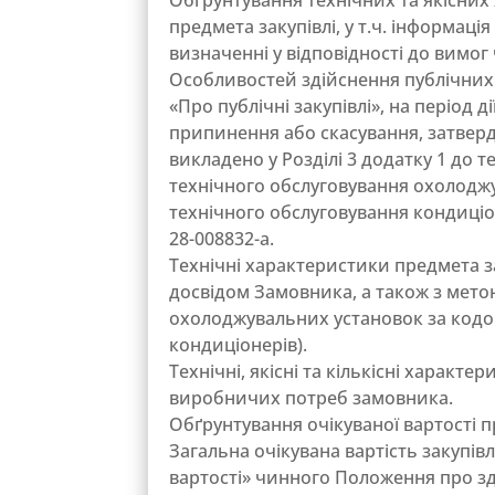
Обґрунтування технічних та якісних
предмета закупівлі, у т.ч. інформація
визначенні у відповідності до вимог ч
Особливостей здійснення публічних 
«Про публічні закупівлі», на період 
припинення або скасування, затвердж
викладено у Розділі 3 додатку 1 до 
технічного обслуговування охолоджув
технічного обслуговування кондиціон
28-008832-a.
Технічні характеристики предмета з
досвідом Замовника, а також з метою
охолоджувальних установок за кодом 
кондиціонерів).
Технічні, якісні та кількісні характ
виробничих потреб замовника.
Обґрунтування очікуваної вартості п
Загальна очікувана вартість закупів
вартості» чинного Положення про зді