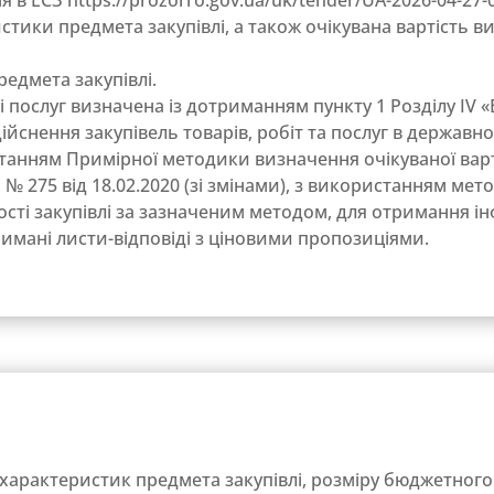
еристики предмета закупівлі, а також очікувана вартість в
редмета закупівлі.
лі послуг визначена із дотриманням пункту 1 Розділу ІV 
йснення закупівель товарів, робіт та послуг в державно
танням Примірної методики визначення очікуваної варто
 275 від 18.02.2020 (зі змінами), з використанням мет
сті закупівлі за зазначеним методом, для отримання ін
имані листи-відповіді з ціновими пропозиціями.
характеристик предмета закупівлі, розміру бюджетного 