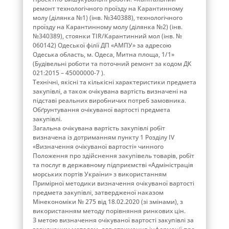
ремонт технологічного проїзду на Карантинному
молу (ділянка №1) (інв. №340388), технологічного
проїзду на Карантинному молу (ділянка №2) (інв.
№340389), стоянки TIR/Карантинний мол (інв. №
060142) Одеської філії ДП «АМПУ» за адресою
Одеська область, м. Одеса, Митна площа, 1/1»
(Будівельні роботи та поточний ремонт за кодом ДК
021:2015 – 45000000-7 ).
Технічні, якісні та кількісні характеристики предмета
закупівлі, а також очікувана вартість визначені на
підставі реальних виробничих потреб замовника.
Обґрунтування очікуваної вартості предмета
закупівлі.
Загальна очікувана вартість закупівлі робіт
визначена із дотриманням пункту 1 Розділу ІV
«Визначення очікуваної вартості» чинного
Положення про здійснення закупівель товарів, робіт
та послуг в державному підприємстві «Адміністрація
морських портів України» з використанням
Примірної методики визначення очікуваної вартості
предмета закупівлі, затвердженої наказом
Мінекономіки № 275 від 18.02.2020 (зі змінами), з
використанням методу порівняння ринкових цін.
З метою визначення очікуваної вартості закупівлі за