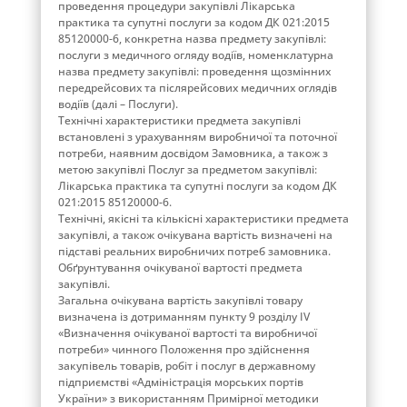
проведення процедури закупівлі Лікарська
практика та супутні послуги за кодом ДК 021:2015
85120000-6, конкретна назва предмету закупівлі:
послуги з медичного огляду водіїв, номенклатурна
назва предмету закупівлі: проведення щозмінних
передрейсових та післярейсових медичних оглядів
водіїв (далі – Послуги).
Технічні характеристики предмета закупівлі
встановлені з урахуванням виробничої та поточної
потреби, наявним досвідом Замовника, а також з
метою закупівлі Послуг за предметом закупівлі:
Лікарська практика та супутні послуги за кодом ДК
021:2015 85120000-6.
Технічні, якісні та кількісні характеристики предмета
закупівлі, а також очікувана вартість визначені на
підставі реальних виробничих потреб замовника.
Обґрунтування очікуваної вартості предмета
закупівлі.
Загальна очікувана вартість закупівлі товару
визначена із дотриманням пункту 9 розділу ІV
«Визначення очікуваної вартості та виробничої
потреби» чинного Положення про здійснення
закупівель товарів, робіт і послуг в державному
підприємстві «Адміністрація морських портів
України» з використанням Примірної методики