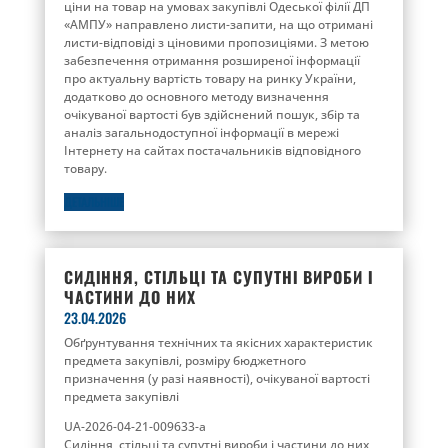
ціни на товар на умовах закупівлі Одеської філії ДП
«АМПУ» направлено листи-запити, на що отримані
листи-відповіді з ціновими пропозиціями. З метою
забезпечення отримання розширеної інформації
про актуальну вартість товару на ринку України,
додатково до основного методу визначення
очікуваної вартості був здійснений пошук, збір та
аналіз загальнодоступної інформації в мережі
Інтернету на сайтах постачальників відповідного
товару.
ДЕТАЛЬНІШЕ
СИДІННЯ, СТІЛЬЦІ ТА СУПУТНІ ВИРОБИ І
ЧАСТИНИ ДО НИХ
23.04.2026
Обґрунтування технічних та якісних характеристик
предмета закупівлі, розміру бюджетного
призначення (у разі наявності), очікуваної вартості
предмета закупівлі
UA-2026-04-21-009633-a
Сидіння, стільці та супутні вироби і частини до них