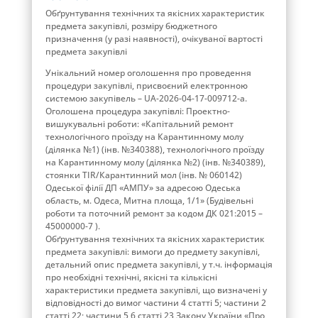
Обґрунтування технічних та якісних характеристик
предмета закупівлі, розміру бюджетного
призначення (у разі наявності), очікуваної вартості
предмета закупівлі
Унікальний номер оголошення про проведення
процедури закупівлі, присвоєний електронною
системою закупівель – UA-2026-04-17-009712-a.
Оголошена процедура закупівлі: Проектно-
вишукувальні роботи: «Капітальний ремонт
технологічного проїзду на Карантинному молу
(ділянка №1) (інв. №340388), технологічного проїзду
на Карантинному молу (ділянка №2) (інв. №340389),
стоянки TIR/Карантинний мол (інв. № 060142)
Одеської філії ДП «АМПУ» за адресою Одеська
область, м. Одеса, Митна площа, 1/1» (Будівельні
роботи та поточний ремонт за кодом ДК 021:2015 –
45000000-7 ).
Обґрунтування технічних та якісних характеристик
предмета закупівлі: вимоги до предмету закупівлі,
детальний опис предмета закупівлі, у т.ч. інформація
про необхідні технічні, якісні та кількісні
характеристики предмета закупівлі, що визначені у
відповідності до вимог частини 4 статті 5; частини 2
статті 22; частини 5,6 статті 23 Закону України «Про