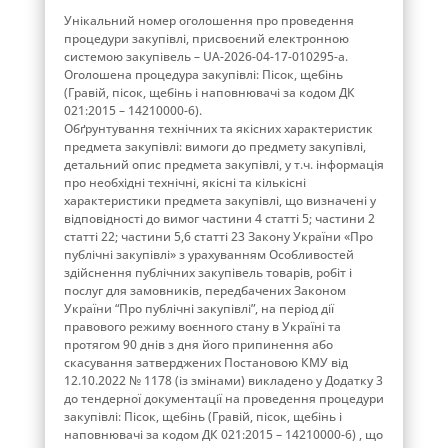
Унікальний номер оголошення про проведення
процедури закупівлі, присвоєний електронною
системою закупівель – UA-2026-04-17-010295-a.
Оголошена процедура закупівлі: Пісок, щебінь
(Гравій, пісок, щебінь і наповнювачі за кодом ДК
021:2015 – 14210000-6).
Обґрунтування технічних та якісних характеристик
предмета закупівлі: вимоги до предмету закупівлі,
детальний опис предмета закупівлі, у т.ч. інформація
про необхідні технічні, якісні та кількісні
характеристики предмета закупівлі, що визначені у
відповідності до вимог частини 4 статті 5; частини 2
статті 22; частини 5,6 статті 23 Закону України «Про
публічні закупівлі» з урахуванням Особливостей
здійснення публічних закупівель товарів, робіт і
послуг для замовників, передбачених Законом
України “Про публічні закупівлі”, на період дії
правового режиму воєнного стану в Україні та
протягом 90 днів з дня його припинення або
скасування затверджених Постановою КМУ від
12.10.2022 № 1178 (із змінами) викладено у Додатку 3
до тендерної документації на проведення процедури
закупівлі: Пісок, щебінь (Гравій, пісок, щебінь і
наповнювачі за кодом ДК 021:2015 – 14210000-6) , що