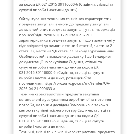
за кодом ДК 021:2015 39110000-6 (Сидіння, стільці та
супутні вироби і частини до них)
Обґрунтування технічних та якісних характеристик
предмета закупівлі: вимоги до предмету закупівлі,
детальний опис предмета закупівлі, у т.ч. інформація
про необхідні технічні, якісні та кількісні
характеристики предмета закупівлі, що визначенні у
відповідності до вимог частини 4 статті 5; частини 2
статті 22; частини 5,6 статті 23 Закону з урахуванням
Особливостей, викладено у додатку 1 до Тендерної
документації на закупівлю: Сидіння, стільці та
супутні вироби і частини до них за кодом ДК
021:2015 39110000-6 «Сидіння, стільці та супутні
вироби і частини до них», розміщеної за
посиланням: https://prozorro.gov.ua/uk/tender/UA-
2026-04-21-009633-a
Технічні характеристики предмета закупівлі
встановлені з урахуванням виробничої та поточної
потреби, наявним досвідом Замовника, а також з
метою закупівлі якісного товару Сидіння, стільці та
супутні вироби і частини до них за кодом ДК
021:2015 39110000-6 «Сидіння, стільці та супутні
вироби і частини до них».
Технічні, якісні та кількісні характеристики предмета