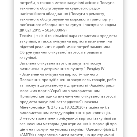
потреби, а також з метою закупівлі якісних Послуг з
технічного обслуговування суднового радіо-
навігаційного обладнання (Послуги з ремонту,
технічного обслуговування морського транспорту і
пов’язаного обладнання та супутні послуги за кодом
ДК 021:2015 – 50240000-9)
Технічні, якісні та кількісні характеристики предмета
закупівлі, а також очікувана вартість визначені на
підставі реальних виробничих потреб замовника.
Обґрунтування очікуваної вартості предмета
закупівлі.
Загальна очікувана вартість закупівлі послуг
визначена із дотриманням пункту 1 Розділу ІV
«Визначення очікуваної вартості» чинного
Положення про здійснення закупівель товарів, робіт
та послуг в державному підприємстві «Адміністрація
морських портів України» з використанням
Примірної методики визначення очікуваної вартості
предмета закупівлі, затвердженої наказом
Мінекономіки № 275 від 18.02.2020 (зі змінами), з
використанням методу порівняння ринкових цін.
З метою визначення очікуваної вартості закупівлі за
зазначеним методом, для отримання інформації про
ціни на послуги на умовах закупівлі Одеської філії ДП
«АМПУ» направлено листи-запити, на що отримані