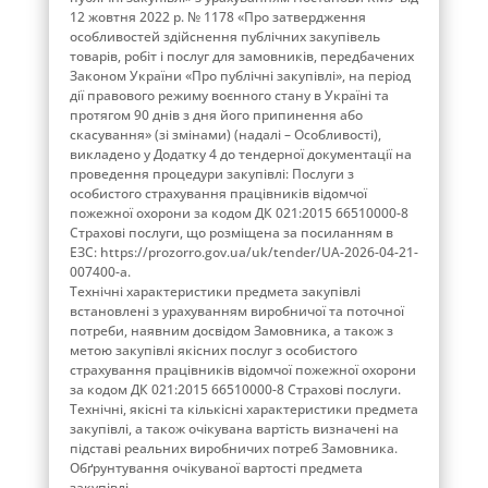
12 жовтня 2022 р. № 1178 «Про затвердження
особливостей здійснення публічних закупівель
товарів, робіт і послуг для замовників, передбачених
Законом України «Про публічні закупівлі», на період
дії правового режиму воєнного стану в Україні та
протягом 90 днів з дня його припинення або
скасування» (зі змінами) (надалі – Особливості),
викладено у Додатку 4 до тендерної документації на
проведення процедури закупівлі: Послуги з
особистого страхування працівників відомчої
пожежної охорони за кодом ДК 021:2015 66510000-8
Страхові послуги, що розміщена за посиланням в
ЕЗС: https://prozorro.gov.ua/uk/tender/UA-2026-04-21-
007400-a.
Технічні характеристики предмета закупівлі
встановлені з урахуванням виробничої та поточної
потреби, наявним досвідом Замовника, а також з
метою закупівлі якісних послуг з особистого
страхування працівників відомчої пожежної охорони
за кодом ДК 021:2015 66510000-8 Страхові послуги.
Технічні, якісні та кількісні характеристики предмета
закупівлі, а також очікувана вартість визначені на
підставі реальних виробничих потреб Замовника.
Обґрунтування очікуваної вартості предмета
закупівлі.