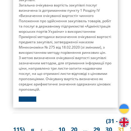
Загальна очікувана вартість закупівлі послуг
визначена із дотриманням пункту 1 Розділу ІV
«Визначення очікуваної вартості» чинного
Положення про здійснення закупівель товарів, робіт
та послуг в державному підприємстві «Адміністрація
морських портів України» з використанням
Примірної методики визначення очікуваної вартості
предмета закупівлі, затвердженої наказом
Мінекономіки № 275 від 18.02.2020 (зі змінами), з
використанням методу порівняння ринкових цін.
З метою визначення очікуваної вартості закупівлі
зазначеним методом, для отримання інформації про
ціни, направлено три листи-запити надавачам
послуг, на що отримані листи-відповіді з ціновими
пропозиціями. Очікувану вартість визначено як
середнє арифметичне значення одержаних цінових
пропозицій.
ДЕТАЛЬНІШЕ
(31 -
115)
«
‹
...
10
20
...
29
30
31