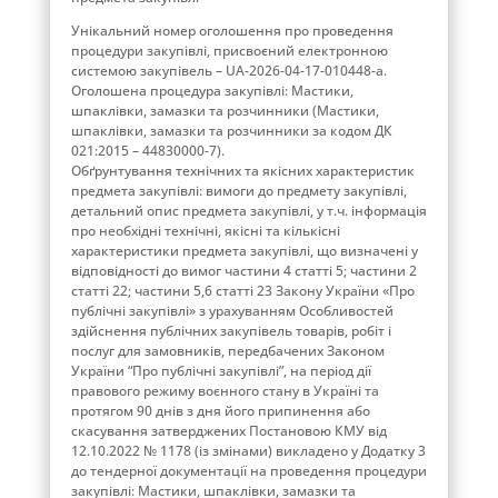
Унікальний номер оголошення про проведення
процедури закупівлі, присвоєний електронною
системою закупівель – UA-2026-04-17-010448-a.
Оголошена процедура закупівлі: Мастики,
шпаклівки, замазки та розчинники (Мастики,
шпаклівки, замазки та розчинники за кодом ДК
021:2015 – 44830000-7).
Обґрунтування технічних та якісних характеристик
предмета закупівлі: вимоги до предмету закупівлі,
детальний опис предмета закупівлі, у т.ч. інформація
про необхідні технічні, якісні та кількісні
характеристики предмета закупівлі, що визначені у
відповідності до вимог частини 4 статті 5; частини 2
статті 22; частини 5,6 статті 23 Закону України «Про
публічні закупівлі» з урахуванням Особливостей
здійснення публічних закупівель товарів, робіт і
послуг для замовників, передбачених Законом
України “Про публічні закупівлі”, на період дії
правового режиму воєнного стану в Україні та
протягом 90 днів з дня його припинення або
скасування затверджених Постановою КМУ від
12.10.2022 № 1178 (із змінами) викладено у Додатку 3
до тендерної документації на проведення процедури
закупівлі: Мастики, шпаклівки, замазки та