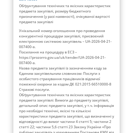
Обґрунтування технічних та якісних характеристик
предмета закупівлі, розміру бюджетного
призначення (у разі наявності), очікуваної вартості
предмета закупівлі
Унікальний номер оголошення про проведення
конкурентної процедури закупівлі, присвоєний
електронною системою закупівель – UA-2026-04-21-
007400-а.
Посилання на процедуру в ЕСЗ –
https://prozorro.gov.ua/uk/tender/UA-2026-04-21-
007400-a.
Назва предмета закупівлі із зазначенням коду за
Єдиним закупівельним словником: Послуги з
особистого страхування працівників відомчої
пожежної охорони за кодом ДК 021:2015 66510000-8
Страхові послуги.
Обґрунтування технічних та якісних характеристик
предмета закупівлі: Вимоги до предмету закупівлі,
детальний опис предмета закупівлі, у т.ч. інформація
про необхідні технічні, якісні та кількісні
характеристики предмета закупівлі, що визначенні у
відповідності до вимог частини 4 статті 5; частини 2
статті 22; частини 5,6 статті 23 Закону України «Про
публічні закупівлі» з урахуванням Постанови КМУ від