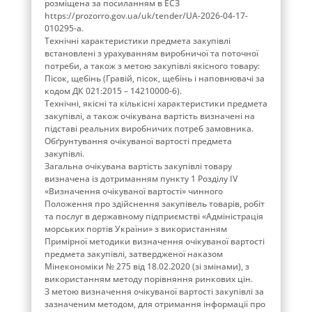
розміщена за посиланням в ЕСЗ
https://prozorro.gov.ua/uk/tender/UA-2026-04-17-
010295-a.
Технічні характеристики предмета закупівлі
встановлені з урахуванням виробничої та поточної
потреби, а також з метою закупівлі якісного товару:
Пісок, щебінь (Гравій, пісок, щебінь і наповнювачі за
кодом ДК 021:2015 – 14210000-6).
Технічні, якісні та кількісні характеристики предмета
закупівлі, а також очікувана вартість визначені на
підставі реальних виробничих потреб замовника.
Обґрунтування очікуваної вартості предмета
закупівлі.
Загальна очікувана вартість закупівлі товару
визначена із дотриманням пункту 1 Розділу ІV
«Визначення очікуваної вартості» чинного
Положення про здійснення закупівель товарів, робіт
та послуг в державному підприємстві «Адміністрація
морських портів України» з використанням
Примірної методики визначення очікуваної вартості
предмета закупівлі, затвердженої наказом
Мінекономіки № 275 від 18.02.2020 (зі змінами), з
використанням методу порівняння ринкових цін.
З метою визначення очікуваної вартості закупівлі за
зазначеним методом, для отримання інформації про