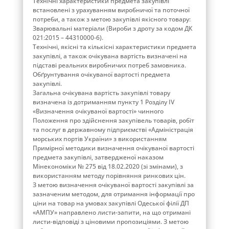
Технічні характеристики предмета закупівлі
встановлені з урахуванням виробничої та поточної
потреби, а також з метою закупівлі якісного товару:
Зварювальні матеріали (Вироби з дроту за кодом ДК
021:2015 – 44310000-6).
Технічні, якісні та кількісні характеристики предмета
закупівлі, а також очікувана вартість визначені на
підставі реальних виробничих потреб замовника.
Обґрунтування очікуваної вартості предмета
закупівлі.
Загальна очікувана вартість закупівлі товару
визначена із дотриманням пункту 1 Розділу ІV
«Визначення очікуваної вартості» чинного
Положення про здійснення закупівель товарів, робіт
та послуг в державному підприємстві «Адміністрація
морських портів України» з використанням
Примірної методики визначення очікуваної вартості
предмета закупівлі, затвердженої наказом
Мінекономіки № 275 від 18.02.2020 (зі змінами), з
використанням методу порівняння ринкових цін.
З метою визначення очікуваної вартості закупівлі за
зазначеним методом, для отримання інформації про
ціни на товар на умовах закупівлі Одеської філії ДП
«АМПУ» направлено листи-запити, на що отримані
листи-відповіді з ціновими пропозиціями. З метою