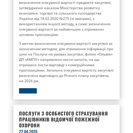
визначення очікуваної вартості предмета закупівлі,
затвердженої наказом Міністерства розвитку
економіки, торгівлі та сільського господарства
України від 18.02.2020 №275 (зі змінами), з
використанням іншого методу, а саме: визначення
очікуваної вартості за найменшою з отриманих
ціновою пропозицією.
З метою визначення очікуваної вартості закупівлі за
зазначеним методом, для отримання інформації про
ціни на Послуги на умовах закупівлі, філією «Ольвія»
ДП «АМПУ» направлено листи-запити, на що
отримано листи-відповіді з комерційними
пропозиціями. Загальна очікувана вартість закупівлі
визначена відповідно до Річного плану закупівель
на 2026 рік.
ДЕТАЛЬНІШЕ
ПОСЛУГИ З ОСОБИСТОГО СТРАХУВАННЯ
ПРАЦІВНИКІВ ВІДОМЧОЇ ПОЖЕЖНОЇ
ОХОРОНИ
22.04.2026