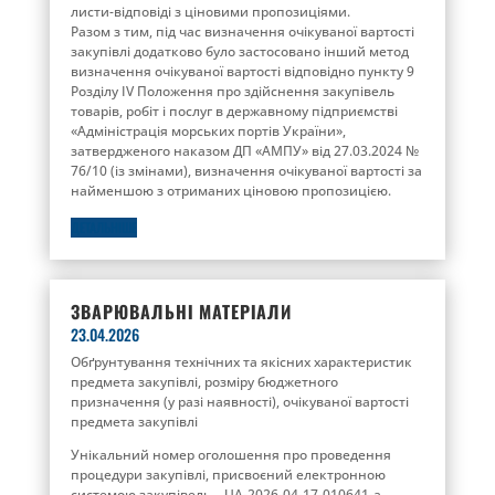
листи-відповіді з ціновими пропозиціями.
Разом з тим, під час визначення очікуваної вартості
закупівлі додатково було застосовано інший метод
визначення очікуваної вартості відповідно пункту 9
Розділу IV Положення про здійснення закупівель
товарів, робіт і послуг в державному підприємстві
«Адміністрація морських портів України»,
затвердженого наказом ДП «АМПУ» від 27.03.2024 №
76/10 (із змінами), визначення очікуваної вартості за
найменшою з отриманих ціновою пропозицією.
ДЕТАЛЬНІШЕ
ЗВАРЮВАЛЬНІ МАТЕРІАЛИ
23.04.2026
Обґрунтування технічних та якісних характеристик
предмета закупівлі, розміру бюджетного
призначення (у разі наявності), очікуваної вартості
предмета закупівлі
Унікальний номер оголошення про проведення
процедури закупівлі, присвоєний електронною
системою закупівель – UA-2026-04-17-010641-a.