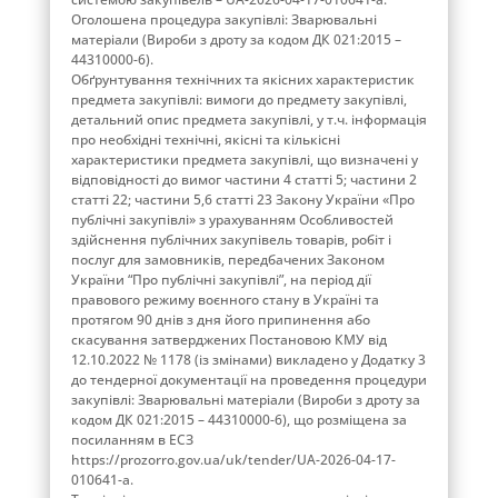
Оголошена процедура закупівлі: Зварювальні
матеріали (Вироби з дроту за кодом ДК 021:2015 –
44310000-6).
Обґрунтування технічних та якісних характеристик
предмета закупівлі: вимоги до предмету закупівлі,
детальний опис предмета закупівлі, у т.ч. інформація
про необхідні технічні, якісні та кількісні
характеристики предмета закупівлі, що визначені у
відповідності до вимог частини 4 статті 5; частини 2
статті 22; частини 5,6 статті 23 Закону України «Про
публічні закупівлі» з урахуванням Особливостей
здійснення публічних закупівель товарів, робіт і
послуг для замовників, передбачених Законом
України “Про публічні закупівлі”, на період дії
правового режиму воєнного стану в Україні та
протягом 90 днів з дня його припинення або
скасування затверджених Постановою КМУ від
12.10.2022 № 1178 (із змінами) викладено у Додатку 3
до тендерної документації на проведення процедури
закупівлі: Зварювальні матеріали (Вироби з дроту за
кодом ДК 021:2015 – 44310000-6), що розміщена за
посиланням в ЕСЗ
https://prozorro.gov.ua/uk/tender/UA-2026-04-17-
010641-a.