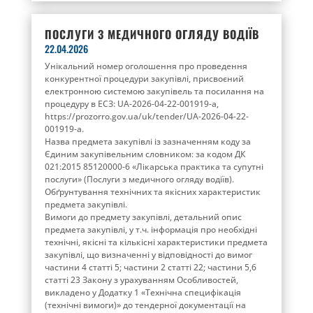
ПОСЛУГИ З МЕДИЧНОГО ОГЛЯДУ ВОДІЇВ
22.04.2026
Унікальний номер оголошення про проведення
конкурентної процедури закупівлі, присвоєний
електронною системою закупівель та посилання на
процедуру в ЕСЗ: UA-2026-04-22-001919-a,
https://prozorro.gov.ua/uk/tender/UA-2026-04-22-
001919-a.
Назва предмета закупівлі із зазначенням коду за
Єдиним закупівельним словником: за кодом ДК
021:2015 85120000-6 «Лікарська практика та супутні
послуги» (Послуги з медичного огляду водіїв).
Обґрунтування технічних та якісних характеристик
предмета закупівлі.
Вимоги до предмету закупівлі, детальний опис
предмета закупівлі, у т.ч. інформація про необхідні
технічні, якісні та кількісні характеристики предмета
закупівлі, що визначенні у відповідності до вимог
частини 4 статті 5; частини 2 статті 22; частини 5,6
статті 23 Закону з урахуванням Особливостей,
викладено у Додатку 1 «Технічна специфікація
(технічні вимоги)» до тендерної документації на