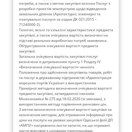
потреби, а також з метою закупівлі якісних Послуг з
розробки проєктів землеустрою щодо відведення
земельних ділянок (Архітектурні, інженерні та
планувальні послуги за кодом ДК 021:2015 –
71240000-2).
Технічні, якісні та кількісні характеристики предмета
закупівлі, а також очікувана вартість визначені на
підставі реальних виробничих потреб замовника.
Обґрунтування очікуваної вартості предмета
закупівлі.
Загальна очікувана вартість закупівлі послуг
визначена із дотриманням пункту 1 Розділу ІV
«Визначення очікуваної вартості» чинного
Положення про здійснення закупівель товарів, робіт
та послуг в державному підприємстві «Адміністрація
морських портів України» з використанням
Примірної методики визначення очікуваної вартості
предмета закупівлі, затвердженої наказом
Мінекономіки № 275 від 18.02.2020 (зі змінами), з
використанням методу порівняння ринкових цін.
З метою визначення очікуваної вартості закупівлі за
зазначеним методом, для отримання інформації про
ціни на послуги на умовах закупівлі Одеської філії ДП
«АМПУ» направлено листи-запити, на що отримані
листи-відповіді з ціновими пропозиціями.