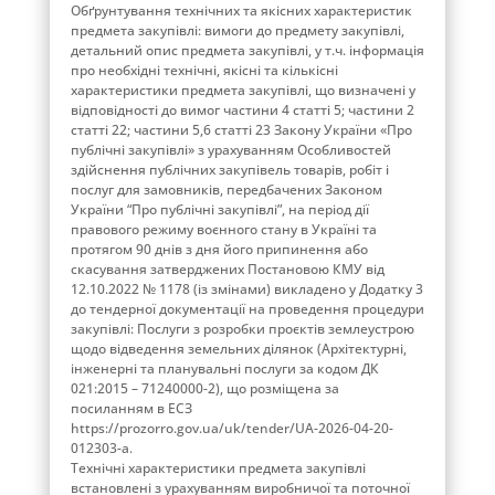
Обґрунтування технічних та якісних характеристик
предмета закупівлі: вимоги до предмету закупівлі,
детальний опис предмета закупівлі, у т.ч. інформація
про необхідні технічні, якісні та кількісні
характеристики предмета закупівлі, що визначені у
відповідності до вимог частини 4 статті 5; частини 2
статті 22; частини 5,6 статті 23 Закону України «Про
публічні закупівлі» з урахуванням Особливостей
здійснення публічних закупівель товарів, робіт і
послуг для замовників, передбачених Законом
України “Про публічні закупівлі”, на період дії
правового режиму воєнного стану в Україні та
протягом 90 днів з дня його припинення або
скасування затверджених Постановою КМУ від
12.10.2022 № 1178 (із змінами) викладено у Додатку 3
до тендерної документації на проведення процедури
закупівлі: Послуги з розробки проєктів землеустрою
щодо відведення земельних ділянок (Архітектурні,
інженерні та планувальні послуги за кодом ДК
021:2015 – 71240000-2), що розміщена за
посиланням в ЕСЗ
https://prozorro.gov.ua/uk/tender/UA-2026-04-20-
012303-a.
Технічні характеристики предмета закупівлі
встановлені з урахуванням виробничої та поточної