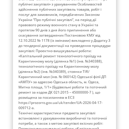
публічні закупівлі» з урахуванням Особливостей
здійснення публічних закупівель товарів, робіт і
послуг для замовників, передбачених Законом
України “Про публічні закупівлі”, на період дії
правового режиму воєнного стану в Україні та
протягом 90 днів з дня його припинення або
скасування затверджених Постановою КМУ від
12.10.2022 № 1178 (із змінами) викладено у Додатку 3
до тендерної документації на проведення процедури
закупівлі: Проектно-вишукувальні роботи:
«Капітальний ремонт технологічного проїзду на
Карантинному молу (ділянка №1) (інв. №340388),
технологічного проїзду на Карантинному молу
(ділянка №2) (інв. №340389), стоянки TIR/
Карантинний мол (інв. № 060142) Одеської філії ДП
«АМПУ» за адресою Одеська область, м. Одеса,
Митна площа, 1/1» (Будівельні роботи та поточний
ремонт за кодом ДК 021:2015 – 45000000-7 ), що
розміщена за посиланням в ЕСЗ
https://prozorro.gov.ua/uk/tender/UA-2026-04-17-
009712-a.
Технічні характеристики предмета закупівлі
встановлені з урахуванням виробничої та поточної
потреби, а також з метою закупівлі якісних робіт:
Проектно-вишукувальні роботи: «Капітальний