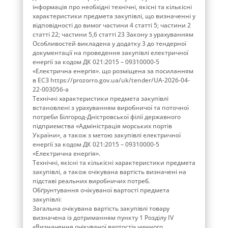
інформація про необхідні технічні, якісні та кількісні
характеристики предмета закупівлі, що визначенні у
відповідності до вимог частини 4 статті 5; частини 2
статті 22; частини 5,6 статті 23 Закону з урахуванням
Особливостей викладена у додатку 3 до тендерної
документації на проведення закупівлі електричної
енергії за кодом ДК 021:2015 – 09310000-5
«Електрична енергія». що розміщена за посиланням
в ЕСЗ https://prozorro.gov.ua/uk/tender/UA-2026-04-
22-003056-a
Технічні характеристики предмета закупівлі
встановлені з урахуванням виробничої та поточної
потреби Білгород-Дністровської філії державного
підприємства «Адміністрація морських портів
України», а також з метою закупівлі електричної
енергії за кодом ДК 021:2015 – 09310000-5
«Електрична енергія».
Технічні, якісні та кількісні характеристики предмета
закупівлі, а також очікувана вартість визначені на
підставі реальних виробничих потреб.
Обґрунтування очікуваної вартості предмета
закупівлі:
Загальна очікувана вартість закупівлі товару
визначена із дотриманням пункту 1 Розділу ІV
«Визначення очікуваної вартості» чинного