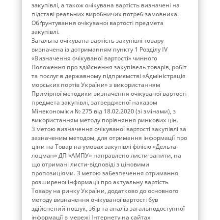
закупівлі, а також очікувана вартість визначені на
підставі реальних виробничих потреб замовника.
Обґрунтування очікуваної вартості предмета
закупівлі.
Загальна очікувана вартість закупівлі товару
визначена із дотриманням пункту 1 Розділу ІV
«Визначення очікуваної вартості» чинного
Положення про здійснення закупівель товарів, робіт
та послуг в державному підприємстві «Адміністрація
морських портів України» з використанням
Примірної методики визначення очікуваної вартості
предмета закупівлі, затвердженої наказом
Мінекономіки № 275 від 18.02.2020 (зі змінами), з
використанням методу порівняння ринкових цін.
З метою визначення очікуваної вартості закупівлі за
зазначеним методом, для отримання інформації про
ціни на Товар на умовах закупівлі філією «Дельта-
лоцман» ДП «АМПУ» направлено листи-запити, на
що отримані листи-відповіді з ціновими
пропозиціями. З метою забезпечення отримання
розширеної інформації про актуальну вартість
Товару на ринку України, додатково до основного
методу визначення очікуваної вартості був
здійснений пошук, збір та аналіз загальнодоступної
інформації в мережі Інтернету на сайтах