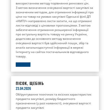
використанням методу порівняння ринкових цін.
З метою визначення очікуваної вартості закупівлі за
зазначеним методом, для отримання інформації про
ціни на товар на умовах закупівлі Одеської філії ДП
«АМПУ» направлено листи-запити, на що отримані
листи-відповіді з ціновими пропозиціями. З метою
забезпечення отримання розширеної інформації
про актуальну вартість товару на ринку України,
додатково до основного методу визначення
очікуваної вартості був здійснений пошук, збір та
аналіз загальнодоступної інформації в мережі
Інтернету на сайтах постачальників відповідного
товару.
ДЕТАЛЬНІШЕ
ПІСОК, ЩЕБІНЬ
23.04.2026
Обґрунтування технічних та якісних характеристик
предмета закупівлі, розміру бюджетного
призначення (у разі наявності), очікуваної вартості
предмета закупівлі