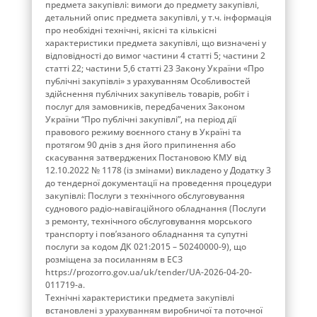
предмета закупівлі: вимоги до предмету закупівлі,
детальний опис предмета закупівлі, у т.ч. інформація
про необхідні технічні, якісні та кількісні
характеристики предмета закупівлі, що визначені у
відповідності до вимог частини 4 статті 5; частини 2
статті 22; частини 5,6 статті 23 Закону України «Про
публічні закупівлі» з урахуванням Особливостей
здійснення публічних закупівель товарів, робіт і
послуг для замовників, передбачених Законом
України “Про публічні закупівлі”, на період дії
правового режиму воєнного стану в Україні та
протягом 90 днів з дня його припинення або
скасування затверджених Постановою КМУ від
12.10.2022 № 1178 (із змінами) викладено у Додатку 3
до тендерної документації на проведення процедури
закупівлі: Послуги з технічного обслуговування
суднового радіо-навігаційного обладнання (Послуги
з ремонту, технічного обслуговування морського
транспорту і пов’язаного обладнання та супутні
послуги за кодом ДК 021:2015 – 50240000-9), що
розміщена за посиланням в ЕСЗ
https://prozorro.gov.ua/uk/tender/UA-2026-04-20-
011719-a.
Технічні характеристики предмета закупівлі
встановлені з урахуванням виробничої та поточної