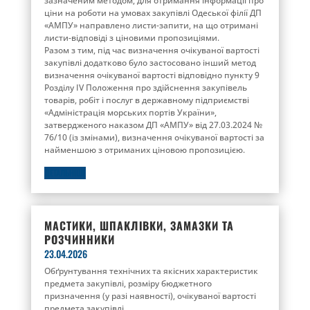
зазначеним методом, для отримання інформації про
ціни на роботи на умовах закупівлі Одеської філії ДП
«АМПУ» направлено листи-запити, на що отримані
листи-відповіді з ціновими пропозиціями.
Разом з тим, під час визначення очікуваної вартості
закупівлі додатково було застосовано інший метод
визначення очікуваної вартості відповідно пункту 9
Розділу IV Положення про здійснення закупівель
товарів, робіт і послуг в державному підприємстві
«Адміністрація морських портів України»,
затвердженого наказом ДП «АМПУ» від 27.03.2024 №
76/10 (із змінами), визначення очікуваної вартості за
найменшою з отриманих ціновою пропозицією.
ДЕТАЛЬНІШЕ
МАСТИКИ, ШПАКЛІВКИ, ЗАМАЗКИ ТА
РОЗЧИННИКИ
23.04.2026
Обґрунтування технічних та якісних характеристик
предмета закупівлі, розміру бюджетного
призначення (у разі наявності), очікуваної вартості
предмета закупівлі