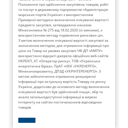
Положення про здійснення закупівель товарів, робіт
та послуг в державному підприємстві «Адміністрація
морських портів України» з використанням
Примірної методики визначення очікуваної вартості
предмета закупівлі, затвердженої наказом
Мінекономіки № 275 від 18.02.2020 (зі змінами), з
використанням методу порівняння ринкових цін.
З метою визначення очікуваної вартості закупівлі за
зазначеним методом, для отримання інформації про
ціни на Товар на умовах закупівлі ЧФ ДП «АМПУ»
використанні відкриті джерела офіційних веб-сайтів
НКРЕКП, АТ «Оператор ринку», ТОВ «Українська
енергетична біржа», ПрАТ «НЕК «УКРЕНЕРГО»,
Мінекономрозвитку, ДПЗД «УКРІНТЕРЕНЕРГО». З
метою забезпечення отримання розширеної
інформації про актуальну вартість Товару на ринку
України, додатково до основного методу визначення
очікуваної вартості був здійснений пошук, збір та
аналіз загальнодоступної інформації в мережі
Інтернету на сайтах постачальників відповідних
товарів.
ДЕТАЛЬНІШЕ