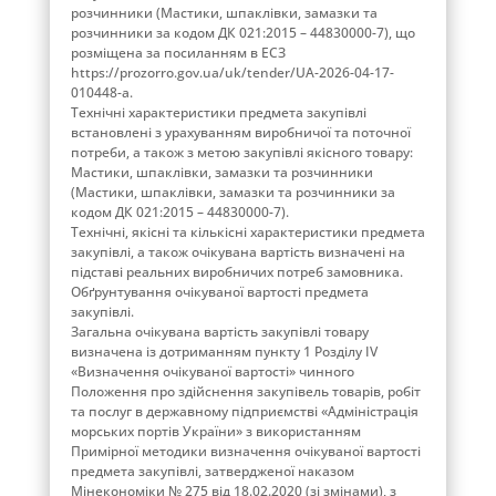
розчинники (Мастики, шпаклівки, замазки та
розчинники за кодом ДК 021:2015 – 44830000-7), що
розміщена за посиланням в ЕСЗ
https://prozorro.gov.ua/uk/tender/UA-2026-04-17-
010448-a.
Технічні характеристики предмета закупівлі
встановлені з урахуванням виробничої та поточної
потреби, а також з метою закупівлі якісного товару:
Мастики, шпаклівки, замазки та розчинники
(Мастики, шпаклівки, замазки та розчинники за
кодом ДК 021:2015 – 44830000-7).
Технічні, якісні та кількісні характеристики предмета
закупівлі, а також очікувана вартість визначені на
підставі реальних виробничих потреб замовника.
Обґрунтування очікуваної вартості предмета
закупівлі.
Загальна очікувана вартість закупівлі товару
визначена із дотриманням пункту 1 Розділу ІV
«Визначення очікуваної вартості» чинного
Положення про здійснення закупівель товарів, робіт
та послуг в державному підприємстві «Адміністрація
морських портів України» з використанням
Примірної методики визначення очікуваної вартості
предмета закупівлі, затвердженої наказом
Мінекономіки № 275 від 18.02.2020 (зі змінами), з