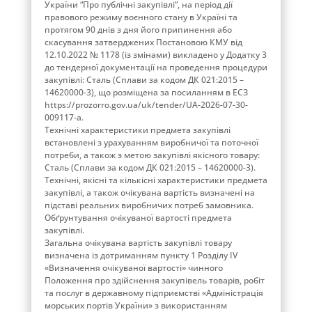
України “Про публічні закупівлі”, на період дії
правового режиму воєнного стану в Україні та
протягом 90 днів з дня його припинення або
скасування затверджених Постановою КМУ від
12.10.2022 № 1178 (із змінами) викладено у Додатку 3
до тендерної документації на проведення процедури
закупівлі: Сталь (Сплави за кодом ДК 021:2015 –
14620000-3), що розміщена за посиланням в ЕСЗ
https://prozorro.gov.ua/uk/tender/UA-2026-07-30-
009117-a.
Технічні характеристики предмета закупівлі
встановлені з урахуванням виробничої та поточної
потреби, а також з метою закупівлі якісного товару:
Сталь (Сплави за кодом ДК 021:2015 – 14620000-3).
Технічні, якісні та кількісні характеристики предмета
закупівлі, а також очікувана вартість визначені на
підставі реальних виробничих потреб замовника.
Обґрунтування очікуваної вартості предмета
закупівлі.
Загальна очікувана вартість закупівлі товару
визначена із дотриманням пункту 1 Розділу ІV
«Визначення очікуваної вартості» чинного
Положення про здійснення закупівель товарів, робіт
та послуг в державному підприємстві «Адміністрація
морських портів України» з використанням