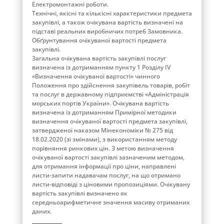
Електромонтажні роботи.
Технічні, якісні та кількісні характеристики предмета
закупівлі, а також очікувана вартість визначені на
підставі реальних виробничих потреб Замовника.
Обґрунтування очікуваної вартості предмета
закупівлі.
Загальна очікувана вартість закупівлі послуг
визначена із дотриманням пункту 1 Розділу ІV
«Визначення очікуваної вартості» чинного
Положення про здійснення закупівель товарів, робіт
та послуг в державному підприємстві «Адміністрація
морських портів України». Очікувана вартість
визначена із дотриманням Примірної методики
визначення очікуваної вартості предмета закупівлі,
затвердженої наказом Мінекономіки № 275 від
18.02.2020 (зі змінами), з використанням методу
порівняння ринкових цін. З метою визначення
очікуваної вартості закупівлі зазначеним методом,
для отримання інформації про ціни, направлені
листи-запити надавачам послуг, на що отримано
листи-відповіді з ціновими пропозиціями. Очікувану
вартість закупівлі визначено як
середньоарифметичне значення масиву отриманих
даних.