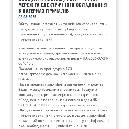
МЕРЕЖ ТА ЕЛЕКТРИЧНОГО ОБЛАДНАННЯ
В ПАТЕРНАХ ПРИЧАЛІВ
03.08.2026
Обґрунтування технічних та якісних характеристик
предмета закупівлі, розміру бюджетного
призначення (у разі наявності), очікуваної вартості
предмета закупівлі
Унікальний номер оголошення про проведення
конкурентної процедури закупівлі, присвоєний
електронною системою закупівель – UA-2026-07-31-
004646-a
Посилання на процедуру в ЕСЗ –
https://prozorro.gov.ua/uk/tender/UA-2026-07-31-
004646-a
Назва предмета закупівлі із зазначенням коду за
Єдиним закупівельним словником: Послуги з
монтажу електричних мереж та електричного
обладнання в патернах причалів за кодом ДК
021:2015 45310000-3 Електромонтажні роботи.
Обґрунтування технічних та якісних характеристик
предмета закупівлі: Вимоги до предмету закупівлі,
детальний опис предмета закупівлі, у т.ч. інформація
про необхідні технічні, якісні та кількісні