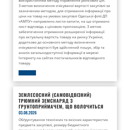
використанням методу порівняння ринкових цін.
З метою визначення очікуваної вартості закупівлі за
зазначеним методом, для отримання інформації про
ціни на товар на умовах закупівлі Одеської філії ДП
«АМПУ» направлено листи-запити, на що отримано
лист-відповідь з ціновою пропозицією. З метою
забезпечення отримання розширеної інформації
про актуальну вартість товару на ринку України,
додатково до основного методу визначення
очікуваної вартості був здійснений пошук, збір та
аналіз загальнодоступної інформації в мережі
Інтернету на сайтах постачальників відповідного
товару.
ДЕТАЛЬНІШЕ
ЗЕМЛЕСОСНИЙ (САМОВІДВІЗНИЙ)
ТРЮМНИЙ ЗЕМСНАРЯД З
ГРУНТОПРИЙМАЧЕМ, ЩО ВОЛОЧИТЬСЯ
03.08.2026
Обґрунтування технічних та якісних характеристик
предмета закупівлі, розміру бюджетного