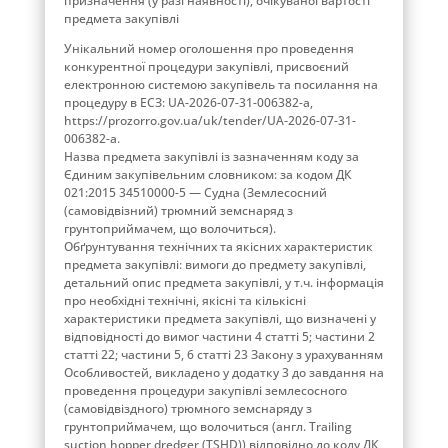
призначення (у разі наявності), очікуваної вартості
предмета закупівлі
Унікальний номер оголошення про проведення
конкурентної процедури закупівлі, присвоєний
електронною системою закупівель та посилання на
процедуру в ЕСЗ: UA-2026-07-31-006382-a,
https://prozorro.gov.ua/uk/tender/UA-2026-07-31-
006382-a.
Назва предмета закупівлі із зазначенням коду за
Єдиним закупівельним словником: за кодом ДК
021:2015 34510000-5 — Судна (Землесосний
(самовідвізний) трюмний земснаряд з
грунтоприймачем, що волочиться).
Обґрунтування технічних та якісних характеристик
предмета закупівлі: вимоги до предмету закупівлі,
детальний опис предмета закупівлі, у т.ч. інформація
про необхідні технічні, якісні та кількісні
характеристики предмета закупівлі, що визначені у
відповідності до вимог частини 4 статті 5; частини 2
статті 22; частини 5, 6 статті 23 Закону з урахуванням
Особливостей, викладено у додатку 3 до завдання на
проведення процедури закупівлі землесосного
(самовідвіздного) трюмного земснаряду з
грунтоприймачем, що волочиться (англ. Trailing
suction hopper dredger (TSHD)) відповідно до коду ДК