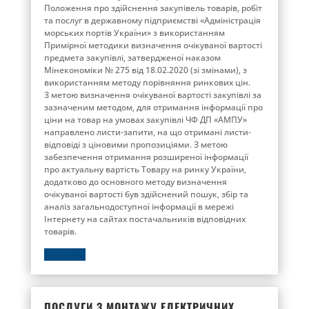
Положення про здійснення закупівель товарів, робіт
та послуг в державному підприємстві «Адміністрація
морських портів України» з використанням
Примірної методики визначення очікуваної вартості
предмета закупівлі, затвердженої наказом
Мінекономіки № 275 від 18.02.2020 (зі змінами), з
використанням методу порівняння ринкових цін.
З метою визначення очікуваної вартості закупівлі за
зазначеним методом, для отримання інформації про
ціни на товар на умовах закупівлі ЧФ ДП «АМПУ»
направлено листи-запити, на що отримані листи-
відповіді з ціновими пропозиціями. З метою
забезпечення отримання розширеної інформації
про актуальну вартість Товару на ринку України,
додатково до основного методу визначення
очікуваної вартості був здійснений пошук, збір та
аналіз загальнодоступної інформації в мережі
Інтернету на сайтах постачальників відповідних
товарів.
ДЕТАЛЬНІШЕ
ПОСЛУГИ З МОНТАЖУ ЕЛЕКТРИЧНИХ