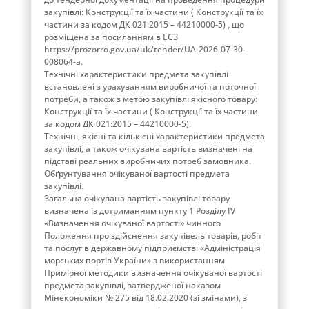
закупівлі: Конструкції та їх частини ( Конструкції та їх
частини за кодом ДК 021:2015 – 44210000-5) , що
розміщена за посиланням в ЕСЗ
https://prozorro.gov.ua/uk/tender/UA-2026-07-30-
008064-a.
Технічні характеристики предмета закупівлі
встановлені з урахуванням виробничої та поточної
потреби, а також з метою закупівлі якісного товару:
Конструкції та їх частини ( Конструкції та їх частини
за кодом ДК 021:2015 – 44210000-5).
Технічні, якісні та кількісні характеристики предмета
закупівлі, а також очікувана вартість визначені на
підставі реальних виробничих потреб замовника.
Обґрунтування очікуваної вартості предмета
закупівлі.
Загальна очікувана вартість закупівлі товару
визначена із дотриманням пункту 1 Розділу ІV
«Визначення очікуваної вартості» чинного
Положення про здійснення закупівель товарів, робіт
та послуг в державному підприємстві «Адміністрація
морських портів України» з використанням
Примірної методики визначення очікуваної вартості
предмета закупівлі, затвердженої наказом
Мінекономіки № 275 від 18.02.2020 (зі змінами), з