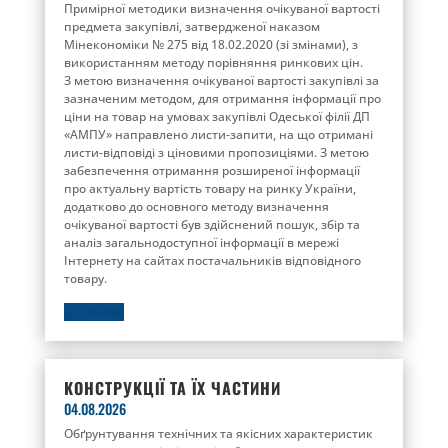
Примірної методики визначення очікуваної вартості
предмета закупівлі, затвердженої наказом
Мінекономіки № 275 від 18.02.2020 (зі змінами), з
використанням методу порівняння ринкових цін.
З метою визначення очікуваної вартості закупівлі за
зазначеним методом, для отримання інформації про
ціни на товар на умовах закупівлі Одеської філії ДП
«АМПУ» направлено листи-запити, на що отримані
листи-відповіді з ціновими пропозиціями. З метою
забезпечення отримання розширеної інформації
про актуальну вартість товару на ринку України,
додатково до основного методу визначення
очікуваної вартості був здійснений пошук, збір та
аналіз загальнодоступної інформації в мережі
Інтернету на сайтах постачальників відповідного
товару.
ДЕТАЛЬНІШЕ
КОНСТРУКЦІЇ ТА ЇХ ЧАСТИНИ
04.08.2026
Обґрунтування технічних та якісних характеристик