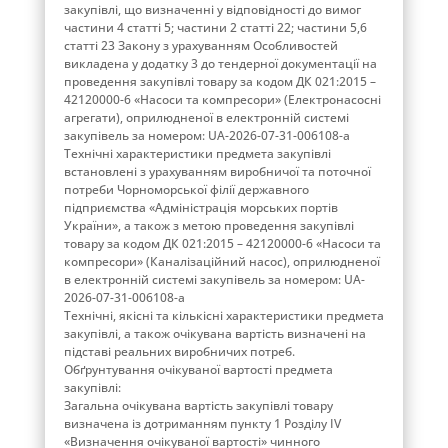
закупівлі, що визначенні у відповідності до вимог
частини 4 статті 5; частини 2 статті 22; частини 5,6
статті 23 Закону з урахуванням Особливостей
викладена у додатку 3 до тендерної документації на
проведення закупівлі товару за кодом ДК 021:2015 –
42120000-6 «Насоси та компресори» (Електронасосні
агрегати), оприлюдненої в електронній системі
закупівель за номером: UA-2026-07-31-006108-a
Технічні характеристики предмета закупівлі
встановлені з урахуванням виробничої та поточної
потреби Чорноморської філії державного
підприємства «Адміністрація морських портів
України», а також з метою проведення закупівлі
товару за кодом ДК 021:2015 – 42120000-6 «Насоси та
компресори» (Каналізаційний насос), оприлюдненої
в електронній системі закупівель за номером: UA-
2026-07-31-006108-a
Технічні, якісні та кількісні характеристики предмета
закупівлі, а також очікувана вартість визначені на
підставі реальних виробничих потреб.
Обґрунтування очікуваної вартості предмета
закупівлі:
Загальна очікувана вартість закупівлі товару
визначена із дотриманням пункту 1 Розділу ІV
«Визначення очікуваної вартості» чинного