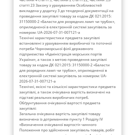
статті 23 Закону з урахуванням Особливостей
викладена у додатку 3 до тендерної документації на
проведення закупівлі товару за кодом ДК 021:2015:
31150000-2 «Баласти для розрядних ламп чи трубок»,
оприлюдненої в електронній системі закупівель за
номером: UA-2026-07-31-007121-a
Технічні характеристики предмета закупівлі
встановлені з урахуванням виробничої та поточної
потреби Чорноморської філії державного
підприємства «Адміністрація морських портів
України», а також з метою проведення закупівлі
товару за кодом ДК 021:2015: 31150000-2 «Баласти
для розрядних ламп чи трубок», оприлюдненої в
електронній системі закупівель за номером: UA-
2026-07-31-007121-a
Технічні, якісні та кількісні характеристики предмета
закупівлі, а також очікувана вартість визначені на
підставі реальних виробничих потреб.
Обґрунтування очікуваної вартості предмета
закупівлі:
Загальна очікувана вартість закупівлі товару
визначена із дотриманням пункту 1 Розділу ІV
«Визначення очікуваної вартості» чинного
Положення про здійснення закупівель товарів, робіт