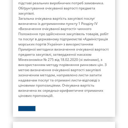
підставі реальних виробничих потреб замовника.
Обґрунтування очікуваної вартості предмета
закупівлі.
Загальна очікувана вартість закупівлі послуг
визначена із дотриманням пункту 1 Розділу ІV
«Визначення очікуваної вартості» чинного
Положення про здійснення закупівель товарів, робіт
та послуг в державному підприємстві «Адміністрація
морських портів України» з використанням
Примірної методики визначення очікуваної вартості
предмета закупівлі, затвердженої наказом
Мінекономіки № 275 від 18.02.2020 (зі змінами), з
використанням методу порівняння ринкових цін. З
метою визначення очікуваної вартості закупівлі
зазначеним методом, направлено листи-запити
надавачам послуг та отримані листи-відповіді з
ціновими пропозиціями. Очікувана вартість
визначена як середньо-арифметичне отриманих
цінових пропозицій.
ДЕТАЛЬНІШЕ