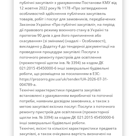
публічні закупівлі» з урахуванням Постанови КМУ від
12 жовтня 2022 року № 1178 «Про затвердження
особливостей здійснення публічних закупівель
товарів, робіт і послуг для замовників, передбачених
Законом України «Про публічні закупівлі», на період
дії правового режиму воєнного стану в Україні та
протягом 90 днів з дня його припинення або
скасування» (зі змінами) (надалі – Особливості),
викладено у Додатку 4 до тендерної документації на
проведення процедури закупівлі: Послуги з
поточного ремонту пристроїв для освітлення
(прожекторної щогли інв. № 3394) за кодом ДК
021:2015 45450000-6 інші завершальні будівельні
роботи, що розміщена за посиланням в ЕЗС:
https://prozorro.gov.ua/uk/tender/UA-2026-07-31-
004789-a.
Технічні характеристики предмета закупівлі
встановлені з урахуванням виробничої та поточної
потреби, наявним досвідом замовника, а також з
метою закупівлі якісних послуг: Послуги з поточного
ремонту пристроїв для освітлення (прожекторної
щогли інв. № 3394) за кодом ДК 021:2015 45450000-6
інші завершальні будівельні роботи.
Технічні, якісні та кількісні характеристики предмета
закупівлі, а також очікувана вартість визначені на