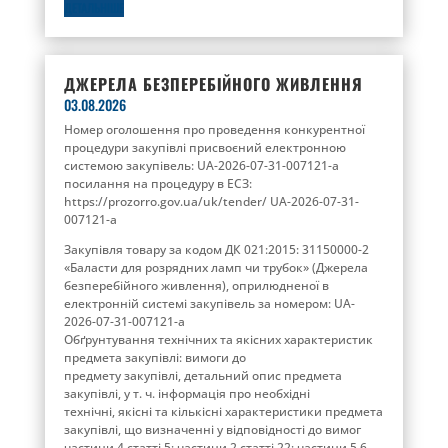
ДЕТАЛЬНІШЕ
ДЖЕРЕЛА БЕЗПЕРЕБІЙНОГО ЖИВЛЕННЯ
03.08.2026
Номер оголошення про проведення конкурентної
процедури закупівлі присвоєний електронною
системою закупівель: UA-2026-07-31-007121-a
посилання на процедуру в ЕСЗ:
https://prozorro.gov.ua/uk/tender/ UA-2026-07-31-
007121-a
Закупівля товару за кодом ДК 021:2015: 31150000-2
«Баласти для розрядних ламп чи трубок» (Джерела
безперебійного живлення), оприлюдненої в
електронній системі закупівель за номером: UA-
2026-07-31-007121-a
Обґрунтування технічних та якісних характеристик
предмета закупівлі: вимоги до
предмету закупівлі, детальний опис предмета
закупівлі, у т. ч. інформація про необхідні
технічні, якісні та кількісні характеристики предмета
закупівлі, що визначенні у відповідності до вимог
частини 4 статті 5; частини 2 статті 22; частини 5,6