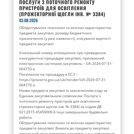
ПОСЛУГИ З ПОТОЧНОГО РЕМОНТУ
ПРИСТРОЇВ ДЛЯ ОСВІТЛЕННЯ
(ПРОЖЕКТОРНОЇ ЩОГЛИ ІНВ. № 3384)
03.08.2026
Обґрунтування технічних та якісних характеристик
предмета закупівлі, розміру бюджетного
призначення (у разі наявності), очікуваної вартості
предмета закупівлі
Унікальний номер оголошення про проведення
конкурентної процедури закупівлі, присвоєний
електронною системою закупівель – UA-2026-07-31-
004770-a
Посилання на процедуру в ЕСЗ –
https://prozorro.gov.ua/uk/tender/UA-2026-07-31-
004770-a
Назва предмета закупівлі із зазначенням коду за
Єдиним закупівельним словником: Послуги з
поточного ремонту пристроїв для освітлення
(прожекторної щогли інв. № 3384) за кодом ДК
021:2015 45450000-6 Інші завершальні будівельні
роботи.
Обґрунтування технічних та якісних характеристик
предмета закупівлі: Вимоги до предмету закупівлі,
детальний опис предмета закупівлі, у т.ч. інформація