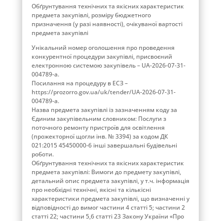
Обґрунтування технічних та якісних характеристик
предмета закупівлі, розміру бюджетного
призначення (у разі наявності), очікуваної вартості
предмета закупівлі
Унікальний номер оголошення про проведення
конкурентної процедури закупівлі, присвоєний
електронною системою закупівель – UA-2026-07-31-
004789-a.
Посилання на процедуру в ЕСЗ –
https://prozorro.gov.ua/uk/tender/UA-2026-07-31-
004789-a.
Назва предмета закупівлі із зазначенням коду за
Єдиним закупівельним словником: Послуги з
поточного ремонту пристроїв для освітлення
(прожекторної щогли інв. № 3394) за кодом ДК
021:2015 45450000-6 інші завершальні будівельні
роботи.
Обґрунтування технічних та якісних характеристик
предмета закупівлі: Вимоги до предмету закупівлі,
детальний опис предмета закупівлі, у т.ч. інформація
про необхідні технічні, якісні та кількісні
характеристики предмета закупівлі, що визначенні у
відповідності до вимог частини 4 статті 5; частини 2
статті 22; частини 5,6 статті 23 Закону України «Про