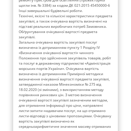
ремонту пристроїв для освітлення (прожекторної
щогли інв. № 3384) за кодом ДК 021:2015 45450000-6
Інші завершальні будівельні роботи.
Технічні, якісні та кількісні характеристики предмета
закупівлі, а також очікувана вартість визначені на
підставі реальних виробничих потреб Замовника.
Обґрунтування очікуваної вартості предмета
закупівлі.
Загальна очікувана вартість закупівлі послуг
визначена із дотриманням пункту 1 Розділу ІV
«Визначення очікуваної вартості» чинного
Положення про здійснення закупівель товарів, робіт
та послуг в державному підприємстві «Адміністрація
морських портів України». Очікувана вартість
визначена із дотриманням Примірної методики
визначення очікуваної вартості предмета закупівлі,
затвердженої наказом Мінекономіки № 275 від
18.02.2020 (зі змінами), з використанням методу
порівняння ринкових цін. З метою визначення
очікуваної вартості закупівлі зазначеним методом,
для отримання інформації про ціни, направлені
листи-запити надавачам послуг, на що отримано
листи-відповіді з ціновими пропозиціями. Очікувану
вартість закупівлі визначено як
середньоарифметичне значення масиву отриманих