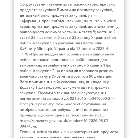
Обґрунтування технічних та якісних характеристик
предмета закупівлі: Вимоги до предмету закупівлі,
детальний опис предмета закупівлі, у т. ч.
інформація про необхідні технічні, якісні та кількісні
характеристики предмета закупівлі, що визначенні у
відповідності до вимог частини 4 статті 5; частини 2
статті 22; частини 5, 6 статті 23 Закону України «Про
публічні закупівлі» з урахуванням постанови
Кабінету Міністрів України від 12 жовтня 2022 №
1178 «Про затвердження особливостей здійснення
публічних закупівель товарів, робіт і послуг для
замовників, передбачених Законом України “Про
публічні закупівлі”, на період дії правового режиму
воєнного стану в Україні та протягом 90 днів з дня
його припинення або скасування», викладено у
Додатку 1 до тендерної документації на предмет
закупівлі: Послуги з технічного обслуговування
вогнегасників за кодом ДК 021:2015 – 50410000-2 —
Послуги з ремонту і технічного обслуговування
вимірювальних, випробувальних і контрольних
приладів, що розміщена за посиланням в ЕСЗ
https://prozorro.gov.ua/uk/tender/UA-2026-08-07-
004743-a.
Технічні, якісні та кількісні характеристики предмета
закупівлі визначені на підставі реальних