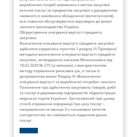
виробничих потреб замовника з метою закупівлі
якісних послуг за предметом закупівлі з урахуванням
наявного в замовника обладнання (вогнегасників),
яке повинно обслуговуватися відповідно до вимог
чинного законодавства України.
Обґрунтування очікуваної вартості предмета
закупівлі.
Визначення очікуваної вартості предмета закупівлі
здійснено керуючись пунктом 1 розділу ІІІ Примірної
методики визначення очікуваної вартості предмета
закупівлі, затвердженої наказом Мінекономіки від
18.02.2020 № 275 (зі змінами), з використанням
методу порівняння ринкових цін, а також із
дотриманням вимог Розділу ІV «Визначення
очікуваної вартості та виробничої потреби» чинного
Положення про здійснення закупівель товарів, робіт
та послуг в державному підприємстві «Адміністрація
морських портів України». Застосований при цьому
спосіб отримання інформації про ціну послуг –
направлення не менше 3-х письмових запитів
контрагентам, які займаються наданням даних
послуг.
ДЕТАЛЬНІШЕ