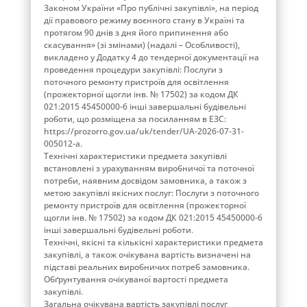
Законом України «Про публічні закупівлі», на період
дії правового режиму воєнного стану в Україні та
протягом 90 днів з дня його припинення або
скасування» (зі змінами) (надалі – Особливості),
викладено у Додатку 4 до тендерної документації на
проведення процедури закупівлі: Послуги з
поточного ремонту пристроїв для освітлення
(прожекторної щогли інв. № 17502) за кодом ДК
021:2015 45450000-6 інші завершальні будівельні
роботи, що розміщена за посиланням в ЕЗС:
https://prozorro.gov.ua/uk/tender/UA-2026-07-31-
005012-a.
Технічні характеристики предмета закупівлі
встановлені з урахуванням виробничої та поточної
потреби, наявним досвідом замовника, а також з
метою закупівлі якісних послуг: Послуги з поточного
ремонту пристроїв для освітлення (прожекторної
щогли інв. № 17502) за кодом ДК 021:2015 45450000-6
інші завершальні будівельні роботи.
Технічні, якісні та кількісні характеристики предмета
закупівлі, а також очікувана вартість визначені на
підставі реальних виробничих потреб замовника.
Обґрунтування очікуваної вартості предмета
закупівлі.
Загальна очікувана вартість закупівлі послуг