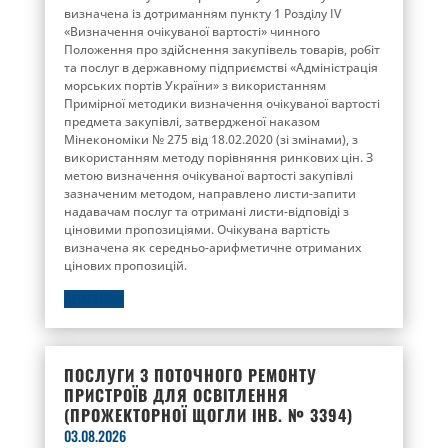
визначена із дотриманням пункту 1 Розділу ІV
«Визначення очікуваної вартості» чинного
Положення про здійснення закупівель товарів, робіт
та послуг в державному підприємстві «Адміністрація
морських портів України» з використанням
Примірної методики визначення очікуваної вартості
предмета закупівлі, затвердженої наказом
Мінекономіки № 275 від 18.02.2020 (зі змінами), з
використанням методу порівняння ринкових цін. З
метою визначення очікуваної вартості закупівлі
зазначеним методом, направлено листи-запити
надавачам послуг та отримані листи-відповіді з
ціновими пропозиціями. Очікувана вартість
визначена як середньо-арифметичне отриманих
цінових пропозицій.
ДЕТАЛЬНІШЕ
ПОСЛУГИ З ПОТОЧНОГО РЕМОНТУ
ПРИСТРОЇВ ДЛЯ ОСВІТЛЕННЯ
(ПРОЖЕКТОРНОЇ ЩОГЛИ ІНВ. № 3394)
03.08.2026