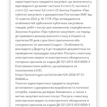
характеристики предмета закупівлі, що визначенні у
відповідності до вимог частини 4 статті 5; частини 2
статті 22; частини 5,6 статті 23 Закону України «Про
публічні закупівлі» з урахуванням Постанови КМУ від
12 жовтня 2022 р. № 1178 «Про затвердження
особливостей здійснення публічних закупівель
товарів, робіт і послуг для замовників, передбачених
Законом України «Про публічні закупівлі», на період
дії правового режиму воєнного стану в Україні та
протягом 90 днів з дня його припинення або
скасування» (зі змінами) (надалі – Особливості),
викладено у Додатку 4 до тендерної документації на
проведення процедури закупівлі: Послуги з монтажу
електричних мереж та електричного обладнання в
патернах причалів за кодом ДК 021:2015 45310000-3
Електромонтажні роботи, що розміщена за
посиланням в ЕЗС:
https://prozorro.gov.ua/uk/tender/UA-2026-07-31-
004646-a.
Технічні характеристики предмета закупівлі
встановлені з урахуванням виробничої та поточної
потреби, наявним досвідом Замовника, а також з
метою закупівлі якісних послуг: Послуги з монтажу
електричних мереж та електричного обладнання в
патернах причалів за кодом ДК 021:2015 45310000-3