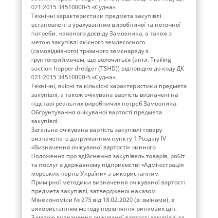
021:2015 34510000-5 «Судна».
Технічні характеристики предмета закупівлі
встановлені з урахуванням виробничої та поточної
потреби, наявного досвіду Замовника, а також з
метою закупівлі якісного землесосного
(самовідвізного) трюмного земснаряду з
грунтоприймачем, що волочиться (англ. Trailing
suction hopper dredger (TSHD)) відповідно до коду ДК
021:2015 34510000-5 «Судна».
Технічні, якісні та кількісні характеристики предмета
закупівлі, а також очікувана вартість визначені на
підставі реальних виробничих потреб Замовника.
Обґрунтування очікуваної вартості предмета
закупівлі.
Загальна очікувана вартість закупівлі товару
визначена із дотриманням пункту 1 Розділу ІV
«Визначення очікуваної вартості» чинного
Положення про здійснення закупівель товарів, робіт
та послуг в державному підприємстві «Адміністрація
морських портів України» з використанням
Примірної методики визначення очікуваної вартості
предмета закупівлі, затвердженої наказом
Мінекономіки № 275 від 18.02.2020 (зі змінами), з
використанням методу порівняння ринкових цін.
З метою визначення очікуваної вартості закупівлі за