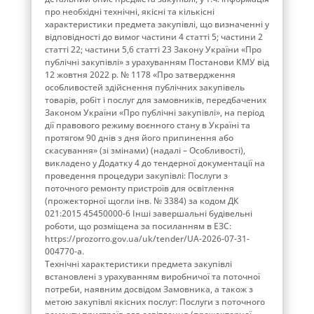
про необхідні технічні, якісні та кількісні
характеристики предмета закупівлі, що визначенні у
відповідності до вимог частини 4 статті 5; частини 2
статті 22; частини 5,6 статті 23 Закону України «Про
публічні закупівлі» з урахуванням Постанови КМУ від
12 жовтня 2022 р. № 1178 «Про затвердження
особливостей здійснення публічних закупівель
товарів, робіт і послуг для замовників, передбачених
Законом України «Про публічні закупівлі», на період
дії правового режиму воєнного стану в Україні та
протягом 90 днів з дня його припинення або
скасування» (зі змінами) (надалі – Особливості),
викладено у Додатку 4 до тендерної документації на
проведення процедури закупівлі: Послуги з
поточного ремонту пристроїв для освітлення
(прожекторної щогли інв. № 3384) за кодом ДК
021:2015 45450000-6 Інші завершальні будівельні
роботи, що розміщена за посиланням в ЕЗС:
https://prozorro.gov.ua/uk/tender/UA-2026-07-31-
004770-a.
Технічні характеристики предмета закупівлі
встановлені з урахуванням виробничої та поточної
потреби, наявним досвідом Замовника, а також з
метою закупівлі якісних послуг: Послуги з поточного