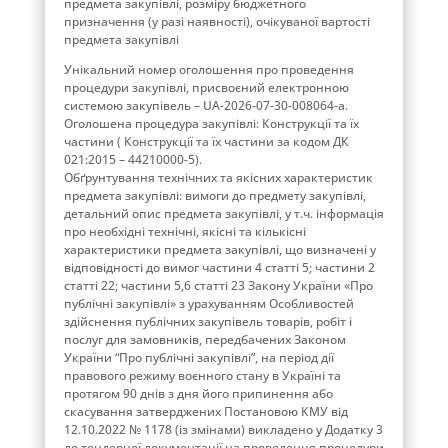
предмета закупівлі, розміру бюджетного
призначення (у разі наявності), очікуваної вартості
предмета закупівлі
Унікальний номер оголошення про проведення
процедури закупівлі, присвоєний електронною
системою закупівель – UA-2026-07-30-008064-a.
Оголошена процедура закупівлі: Конструкції та їх
частини ( Конструкції та їх частини за кодом ДК
021:2015 – 44210000-5).
Обґрунтування технічних та якісних характеристик
предмета закупівлі: вимоги до предмету закупівлі,
детальний опис предмета закупівлі, у т.ч. інформація
про необхідні технічні, якісні та кількісні
характеристики предмета закупівлі, що визначені у
відповідності до вимог частини 4 статті 5; частини 2
статті 22; частини 5,6 статті 23 Закону України «Про
публічні закупівлі» з урахуванням Особливостей
здійснення публічних закупівель товарів, робіт і
послуг для замовників, передбачених Законом
України “Про публічні закупівлі”, на період дії
правового режиму воєнного стану в Україні та
протягом 90 днів з дня його припинення або
скасування затверджених Постановою КМУ від
12.10.2022 № 1178 (із змінами) викладено у Додатку 3
до тендерної документації на проведення процедури