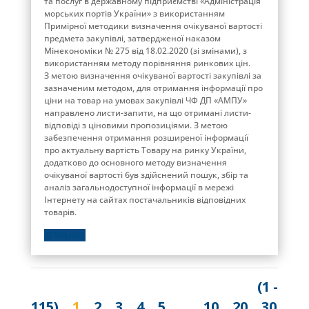
та послуг в державному підприємстві «Адміністрація
морських портів України» з використанням
Примірної методики визначення очікуваної вартості
предмета закупівлі, затвердженої наказом
Мінекономіки № 275 від 18.02.2020 (зі змінами), з
використанням методу порівняння ринкових цін.
З метою визначення очікуваної вартості закупівлі за
зазначеним методом, для отримання інформації про
ціни на товар на умовах закупівлі ЧФ ДП «АМПУ»
направлено листи-запити, на що отримані листи-
відповіді з ціновими пропозиціями. З метою
забезпечення отримання розширеної інформації
про актуальну вартість Товару на ринку України,
додатково до основного методу визначення
очікуваної вартості був здійснений пошук, збір та
аналіз загальнодоступної інформації в мережі
Інтернету на сайтах постачальників відповідних
товарів.
ДЕТАЛЬНІШЕ
(1 -
115)
1
2
3
4
5
...
10
20
30
...