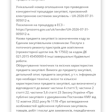
Унікальний номер оголошення про проведення
конкурентної процедури закупівлі, присвоєний
електронною системою закупівель – UA-2026-07-31-
005012-a.
Посилання на процедуру в ЕСЗ –
https://prozorro.gov.ua/uk/tender/UA-2026-07-31-
005012-a.
Назва предмета закупівлі із зазначенням коду за
Єдиним закупівельним словником: Послуги з
поточного ремонту пристроїв для освітлення
(прожекторної щогли інв. № 17502) за кодом ДК
021:2015 45450000-6 інші завершальні будівельні
роботи.
Обґрунтування технічних та якісних характеристик
предмета закупівлі: Вимоги до предмету закупівлі,
детальний опис предмета закупівлі, у т.ч. інформація
про необхідні технічні, якісні та кількісні
характеристики предмета закупівлі, що визначенні у
відповідності до вимог частини 4 статті 5; частини 2
статті 22; частини 5,6 статті 23 Закону України «Про
публічні закупівлі» з урахуванням Постанови КМУ від
12 жовтня 2022 року № 1178 «Про затвердження
особливостей здійснення публічних закупівель
товарів, робіт і послуг для замовників, передбачених