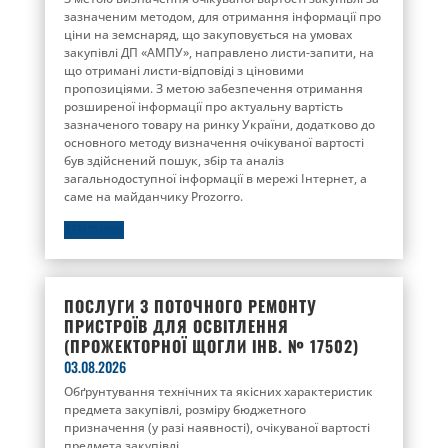
зазначеним методом, для отримання інформації про
ціни на земснаряд, що закуповується на умовах
закупівлі ДП «АМПУ», направлено листи-запити, на
що отримані листи-відповіді з ціновими
пропозиціями. З метою забезпечення отримання
розширеної інформації про актуальну вартість
зазначеного товару на ринку України, додатково до
основного методу визначення очікуваної вартості
був здійснений пошук, збір та аналіз
загальнодоступної інформації в мережі Інтернет, а
саме на майданчику Prozorro.
ДЕТАЛЬНІШЕ
ПОСЛУГИ З ПОТОЧНОГО РЕМОНТУ
ПРИСТРОЇВ ДЛЯ ОСВІТЛЕННЯ
(ПРОЖЕКТОРНОЇ ЩОГЛИ ІНВ. № 17502)
03.08.2026
Обґрунтування технічних та якісних характеристик
предмета закупівлі, розміру бюджетного
призначення (у разі наявності), очікуваної вартості
предмета закупівлі