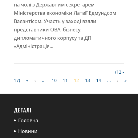
на чолі з Державним секретарем
Міністерства економіки Латвії Едмундсом
Валантісом. Участь у заході взяли
представники ОВА, бізнесу,
дипломатичного корпусу та ДП
«Адміністрація...
(12 -
17)
«
‹
...
10
11
12
13
14
...
›
»
ДЕТАЛІ
Головна
Новини