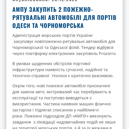
АМПУ ЗАКУПИТЬ 2 ПОЖЕЖНО-
РЯТУВАЛЬНІ АВТОМОБІЛІ ДЛЯ ПОРТІВ
ОДЕСИ ТА ЧОРНОМОРСЬКА
Адміністрація морських портів України
закуповує новіпожежно-рятувальні автомобілі для
Чорноморської та Одеської філій. Тендер відбувся
через платформу електронних закупівель Prozorro.
В умовах щоденних обстрілів портової
інфраструктури наявність сучасної, надійної та
технічно справної техніки є критично важливою.
Окрім того, нові пожежні автомобілі призначені
для заміни авто, якітривалий час перебувають в
експлуатації та поступово виводяться з
використання. Частина наявних машин фізично
застаріла і підлягає списанню у найближчі
роки. Пожежні підрозділи ДП «АМПУ» виконують
завдання з ліквідації надзвичайних подій не лише
на території морських портів, а й за їх межами в