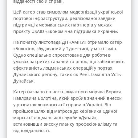
відданості своїй справі.
Цей катер став символом модернізації української
портової інфраструктури, реалізованої завдяки
підтримці американських партнерів у межах
проєкту USAID «Економічна підтримка України».
На початку листопада ДП «АМПУ» отримало катер
«Болотін», збудований у Туреччині, у місті Ізмір.
Судно спеціально спроєктоване для роботи в
умовах закритих гаваней та річок, що забезпечить
ефективність лоцманських операцій у портах
Дунайського регіону, таких як Рені, Ізмаїл та Усть-
Дунайськ.
Катер названо на честь видатного моряка Бориса
Павловича Болотіна, який зробив значний внесок
у розвиток лоцманської справи в Україні. Він
пройшов шлях від матроса до керівника Єдиної
морської лоцманської служби «Дунай»,
встановивши високу планку професіоналізму та
відповідальності.