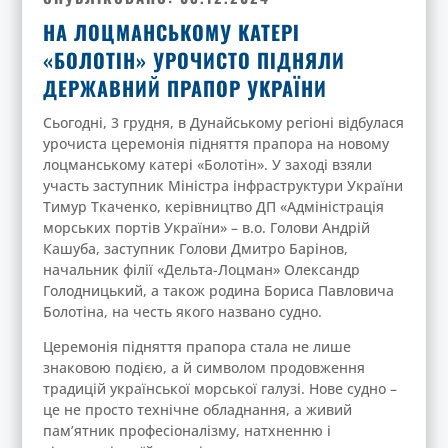
НА ЛОЦМАНСЬКОМУ КАТЕРІ
«БОЛОТІН» УРОЧИСТО ПІДНЯЛИ
ДЕРЖАВНИЙ ПРАПОР УКРАЇНИ
Сьогодні, 3 грудня, в Дунайському регіоні відбулася
урочиста церемонія підняття прапора на новому
лоцманському катері «Болотін». У заході взяли
участь заступник Міністра інфраструктури України
Тимур Ткаченко, керівництво ДП «Адміністрація
морських портів України» – в.о. Голови Андрій
Кашуба, заступник Голови Дмитро Барінов,
начальник філії «Дельта-Лоцман» Олександр
Голодницький, а також родина Бориса
Павловича
Болотіна, на честь якого названо судно.
Церемонія підняття прапора стала не лише
знаковою подією, а й символом продовження
традицій української морської галузі. Нове судно –
це не просто технічне обладнання, а живий
пам’ятник професіоналізму, натхненню і