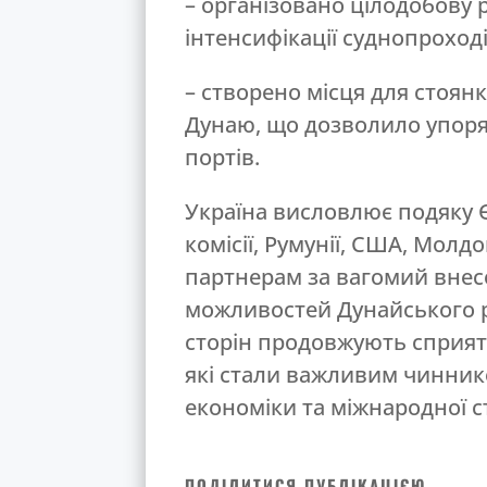
– організовано цілодобову 
інтенсифікації суднопроході
– створено місця для стоянк
Дунаю, що дозволило упоря
портів.
Україна висловлює подяку Є
комісії, Румунії, США, Мол
партнерам за вагомий внес
можливостей Дунайського ре
сторін продовжують сприяти
які стали важливим чинник
економіки та міжнародної ст
ПОДІЛИТИСЯ ПУБЛІКАЦІЄЮ