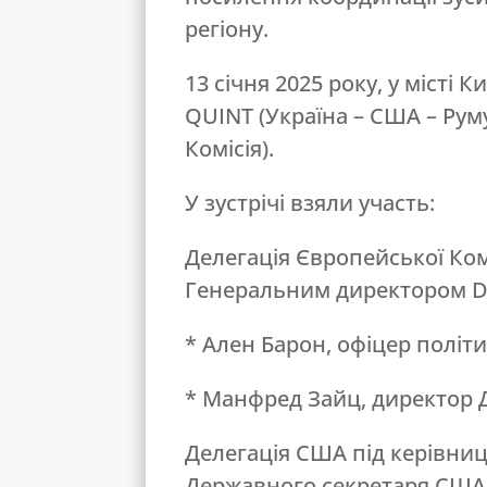
регіону.
13
січня 2025 року, у місті 
QUINT (Україна – США – Рум
Комісія).
У зустрічі взяли участь:
Делегація Європейської Ком
Генеральним директором DG
* Ален Барон, офіцер полі
* Манфред Зайц, директор Д
Делегація США під керівни
Державного секретаря США 