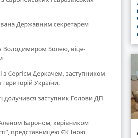
ювана Державним секретарем
з Володимиром Болею, віце-
м
лі з Сергієм Деркачем, заступником
 територій України.
ті долучився заступник Голови ДП
з Аленом Бароном, керівником
ті”, представницею ЄК Іною