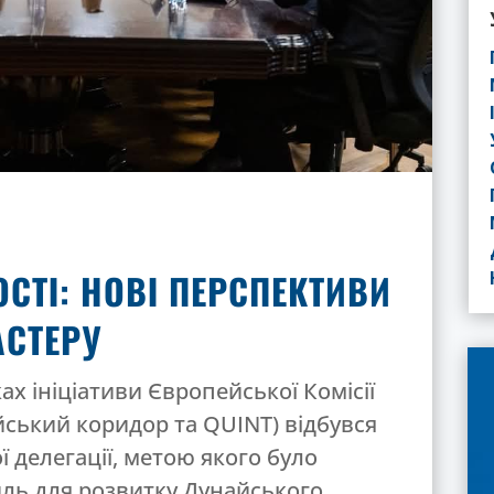
СТІ: НОВІ ПЕРСПЕКТИВИ
СТЕРУ
ках ініціативи Європейської Комісії
йський коридор та QUINT) відбувся
 делегації, метою якого було
иль для розвитку Дунайського