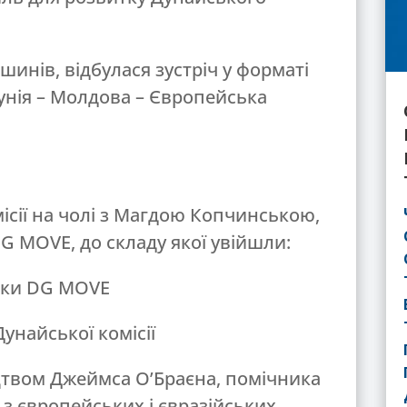
Кишинів, відбулася зустріч у форматі
унія – Молдова – Європейська
ісії на чолі з Магдою Копчинською,
 MOVE, до складу якої увійшли:
тики DG MOVE
унайської комісії
цтвом Джеймса О’Браєна, помічника
з європейських і євразійських