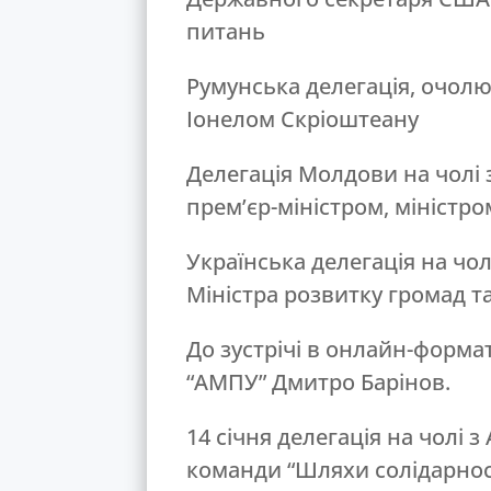
питань
Румунська делегація, очол
Іонелом Скріоштеану
Делегація Молдови на чолі 
прем’єр-міністром, міністро
Українська делегація на чо
Міністра розвитку громад та
До зустрічі в онлайн-форма
“АМПУ” Дмитро Барінов.
14 січня делегація на чолі 
команди “Шляхи солідарнос