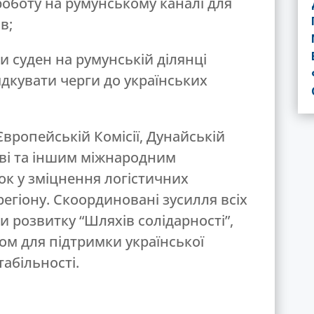
роботу на румунському каналі для
в;
и суден на румунській ділянці
дкувати черги до українських
вропейській Комісії, Дунайській
дові та іншим міжнародним
ок у зміцнення логістичних
гіону. Скоординовані зусилля всіх
 розвитку “Шляхів солідарності”,
ом для підтримки української
абільності.