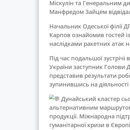
Міскулін та Генеральним ди
Манфредом Зайцем відвідал
Начальник Одеської філії Д
Карпов ознайомив гостей і
наслідками ракетних атак н
Під час подальшої зустрічі 
України заступник Голови 
представив результати робо
зупинившись на діяльності 
Дунайський кластер сьо
альтернативним маршрутом
продукції. Міжнародна під
гуманітарної кризи в Європі