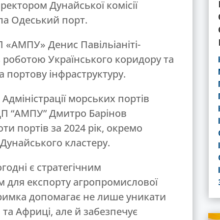
ректором Дунайської комісії
а Одеський порт.
П «АМПУ» Денис Павільіаніті-
з роботою Українського коридору та
а портову інфраструктуру.
в Адміністрації морських портів
ДП “АМПУ” Дмитро Барінов
ти портів за 2024 рік, окремо
Дунайського кластеру.
годні є стратегічним
 для експорту агропромислової
тримка допомагає не лише уникати
 та Африці, але й забезпечує