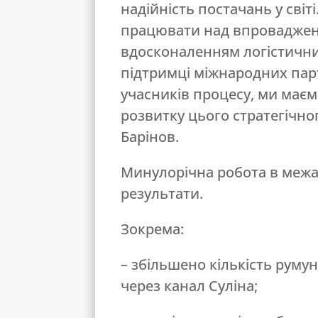
надійність постачань у сві
працювати над впроваджен
вдосконаленням логістичних
підтримці міжнародних парт
учасників процесу, ми маєм
розвитку цього стратегічно
Барінов.
Минулорічна робота в межах
результати.
Зокрема:
– збільшено кількість руму
через канал Суліна;