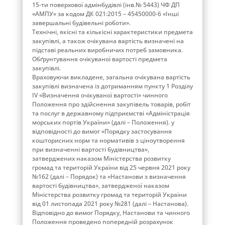
15-ти поверхової адмінбудівлі (інв.№ 5443) ЧФ ДП
«АМПУ» за кодом ДК 021:2015 – 45450000-6 «Інші
завершальні будівельні роботи».
Технічні, якісні та кількісні характеристики предмета
закупівлі, а також очікувана вартість визначені на
підставі реальних виробничих потреб замовника.
Обґрунтування очікуваної вартості предмета
закупівлі.
Враховуючи викладене, загальна очікувана вартість
закупівлі визначена із дотриманням пункту 1 Розділу
ІV «Визначення очікуваної вартості» чинного
Положення про здійснення закупівель товарів, робіт
та послуг в державному підприємстві «Адміністрація
морських портів України» (далі – Положення). у
відповідності до вимог «Порядку застосування
кошторисних норм та нормативів з ціноутворення
при визначенні вартості будівництва»,
затверджених наказом Міністерства розвитку
громад та територій України від 25 червня 2021 року
№162 (далі – Порядок) та «Настанови з визначення
вартості будівництва», затвердженої наказом
Міністерства розвитку громад та територій України
від 01 листопада 2021 року №281 (далі – Настанова).
Відповідно до вимог Порядку, Настанови та чинного
Положення проведено попередній розрахунок