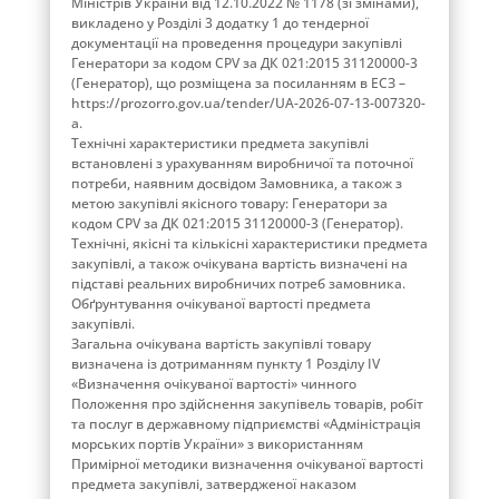
Міністрів України від 12.10.2022 № 1178 (зі змінами),
викладено у Розділі 3 додатку 1 до тендерної
документації на проведення процедури закупівлі
Генератори за кодом CPV за ДК 021:2015 31120000-3
(Генератор), що розміщена за посиланням в ЕСЗ –
https://prozorro.gov.ua/tender/UA-2026-07-13-007320-
a.
Технічні характеристики предмета закупівлі
встановлені з урахуванням виробничої та поточної
потреби, наявним досвідом Замовника, а також з
метою закупівлі якісного товару: Генератори за
кодом CPV за ДК 021:2015 31120000-3 (Генератор).
Технічні, якісні та кількісні характеристики предмета
закупівлі, а також очікувана вартість визначені на
підставі реальних виробничих потреб замовника.
Обґрунтування очікуваної вартості предмета
закупівлі.
Загальна очікувана вартість закупівлі товару
визначена із дотриманням пункту 1 Розділу ІV
«Визначення очікуваної вартості» чинного
Положення про здійснення закупівель товарів, робіт
та послуг в державному підприємстві «Адміністрація
морських портів України» з використанням
Примірної методики визначення очікуваної вартості
предмета закупівлі, затвердженої наказом