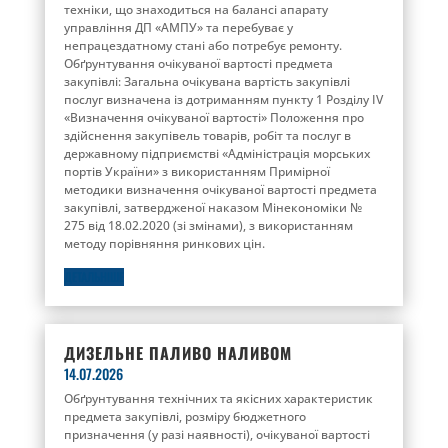
техніки, що знаходиться на балансі апарату
управління ДП «АМПУ» та перебуває у
непрацездатному стані або потребує ремонту.
Обґрунтування очікуваної вартості предмета
закупівлі: Загальна очікувана вартість закупівлі
послуг визначена із дотриманням пункту 1 Розділу IV
«Визначення очікуваної вартості» Положення про
здійснення закупівель товарів, робіт та послуг в
державному підприємстві «Адміністрація морських
портів України» з використанням Примірної
методики визначення очікуваної вартості предмета
закупівлі, затвердженої наказом Мінекономіки №
275 від 18.02.2020 (зі змінами), з використанням
методу порівняння ринкових цін.
ДЕТАЛЬНІШЕ
ДИЗЕЛЬНЕ ПАЛИВО НАЛИВОМ
14.07.2026
Обґрунтування технічних та якісних характеристик
предмета закупівлі, розміру бюджетного
призначення (у разі наявності), очікуваної вартості