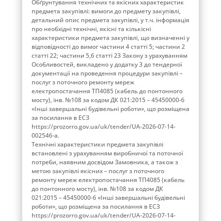
Обґрунтування технічних та якісних характеристик
предмета закупівлі: вимоги до предмету закупівлі,
детальний опис предмета закупівлі, у т.ч. інформація
про необхідні технічні, якісні та кількісні
характеристики предмета закупівлі, що визначенні у
відповідності до вимог частини 4 статті 5; частини 2
статті 22; частини 5,6 статті 23 Закону з урахуванням
Особливостей, викладено у додатку 3 до тендерної
документації на проведення процедури закупівлі –
послуг з поточного ремонту мереж
електропостачання ТП4085 (кабель до понтонного
мосту), інв. №108 за кодом ДК 021:2015 – 45450000-6
«Інші завершальні будівельні роботи», що розміщена
за посилання в ЕСЗ
https://prozorro.gov.ua/uk/tender/UA-2026-07-14-
002546-a.
Технічні характеристики предмета закупівлі
встановлені з урахуванням виробничої та поточної
потреби, наявним досвідом Замовника, а також з
метою закупівлі якісних – послуг з поточного
ремонту мереж електропостачання ТП4085 (кабель
до понтонного мосту), інв. №108 за кодом ДК
021:2015 – 45450000-6 «Інші завершальні будівельні
роботи», що розміщена за посилання в ЕСЗ
https://prozorro.gov.ua/uk/tender/UA-2026-07-14-