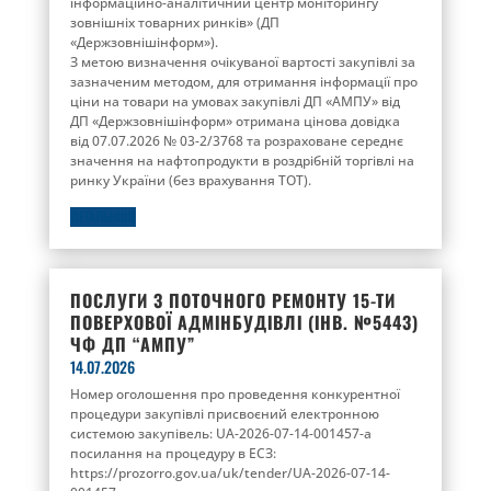
інформаційно-аналітичний центр моніторингу
зовнішніх товарних ринків» (ДП
«Держзовнішінформ»).
З метою визначення очікуваної вартості закупівлі за
зазначеним методом, для отримання інформації про
ціни на товари на умовах закупівлі ДП «АМПУ» від
ДП «Держзовнішінформ» отримана цінова довідка
від 07.07.2026 № 03-2/3768 та розраховане середнє
значення на нафтопродукти в роздрібній торгівлі на
ринку України (без врахування ТОТ).
ДЕТАЛЬНІШЕ
ПОСЛУГИ З ПОТОЧНОГО РЕМОНТУ 15-ТИ
ПОВЕРХОВОЇ АДМІНБУДІВЛІ (ІНВ. №5443)
ЧФ ДП “АМПУ”
14.07.2026
Номер оголошення про проведення конкурентної
процедури закупівлі присвоєний електронною
системою закупівель: UA-2026-07-14-001457-a
посилання на процедуру в ЕСЗ:
https://prozorro.gov.ua/uk/tender/UA-2026-07-14-