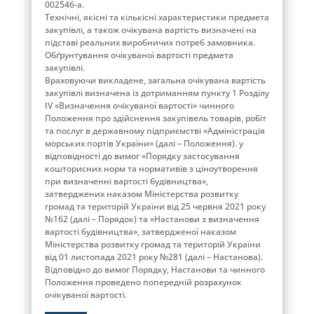
002546-a.
Технічні, якісні та кількісні характеристики предмета
закупівлі, а також очікувана вартість визначені на
підставі реальних виробничих потреб замовника.
Обґрунтування очікуваної вартості предмета
закупівлі.
Враховуючи викладене, загальна очікувана вартість
закупівлі визначена із дотриманням пункту 1 Розділу
ІV «Визначення очікуваної вартості» чинного
Положення про здійснення закупівель товарів, робіт
та послуг в державному підприємстві «Адміністрація
морських портів України» (далі – Положення). у
відповідності до вимог «Порядку застосування
кошторисних норм та нормативів з ціноутворення
при визначенні вартості будівництва»,
затверджених наказом Міністерства розвитку
громад та територій України від 25 червня 2021 року
№162 (далі – Порядок) та «Настанови з визначення
вартості будівництва», затвердженої наказом
Міністерства розвитку громад та територій України
від 01 листопада 2021 року №281 (далі – Настанова).
Відповідно до вимог Порядку, Настанови та чинного
Положення проведено попередній розрахунок
очікуваної вартості.