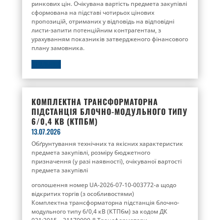
ринкових цін. Очікувана вартість предмета закупівлі
сформована на підставі чотирьох цінових
пропозицій, отриманих у відповідь на відповідні
листи-запити потенційним контрагентам, з
урахуванням показників затвердженого фінансового
плану замовника.
ДЕТАЛЬНІШЕ
КОМПЛЕКТНА ТРАНСФОРМАТОРНА
ПІДСТАНЦІЯ БЛОЧНО-МОДУЛЬНОГО ТИПУ
6/0,4 КВ (КТПБМ)
13.07.2026
Обґрунтування технічних та якісних характеристик
предмета закупівлі, розміру бюджетного
призначення (у разі наявності), очікуваної вартості
предмета закупівлі
оголошення номер UA-2026-07-10-003772-a щодо
відкритих торгів (з особливостями)
Комплектна трансформаторна підстанція блочно-
модульного типу 6/0,4 кВ (КТПбм) за кодом ДК