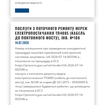
очікуваної вартості.
ДЕТАЛЬНІШЕ
ПОСЛУГИ З ПОТОЧНОГО РЕМОНТУ МЕРЕЖ
ЕЛЕКТРОПОСТАЧАННЯ ТП4085 (КАБЕЛЬ
ДО ПОНТОННОГО МОСТУ), ІНВ. №108
14.07.2026
Номер оголошення про проведення конкурентної
процедури закупівлі присвоєний електронною
системою закупівель: UA-2026-07-14-002546-a ,
посилання на процедуру в ЕСЗ:
https://prozorro.gov.ua/uk/tender/UA-2026-07-14-
002546-a,
послуги з поточного ремонту мереж
електропостачання ТП4085 (кабель до понтонного
мосту), інв. №108 за кодом ДК 021:2015 – 45450000-6
«Інші завершальні будівельні роботи», що розміщена
за посилання в ЕСЗ
https://prozorro.gov.ua/uk/tender/UA-2026-07-14-
002546-a.