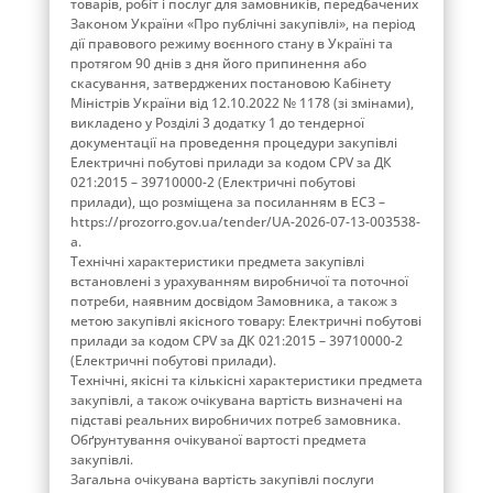
товарів, робіт і послуг для замовників, передбачених
Законом України «Про публічні закупівлі», на період
дії правового режиму воєнного стану в Україні та
протягом 90 днів з дня його припинення або
скасування, затверджених постановою Кабінету
Міністрів України від 12.10.2022 № 1178 (зі змінами),
викладено у Розділі 3 додатку 1 до тендерної
документації на проведення процедури закупівлі
Електричні побутові прилади за кодом CPV за ДК
021:2015 – 39710000-2 (Електричні побутові
прилади), що розміщена за посиланням в ЕСЗ –
https://prozorro.gov.ua/tender/UA-2026-07-13-003538-
a.
Технічні характеристики предмета закупівлі
встановлені з урахуванням виробничої та поточної
потреби, наявним досвідом Замовника, а також з
метою закупівлі якісного товару: Електричні побутові
прилади за кодом CPV за ДК 021:2015 – 39710000-2
(Електричні побутові прилади).
Технічні, якісні та кількісні характеристики предмета
закупівлі, а також очікувана вартість визначені на
підставі реальних виробничих потреб замовника.
Обґрунтування очікуваної вартості предмета
закупівлі.
Загальна очікувана вартість закупівлі послуги