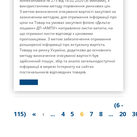
Мінекономіки № 275 від 18.02.2020 (зі змінами), з
використанням методу порівняння ринкових цін.
З метою визначення очікуваної вартості закупівлі за
зазначеним методом, для отримання інформації про
ціни на Товар на умовах закупівлі філією «Дельта-
лоцман» ДП «АМПУ» направлено листи-запити, на
що отримані листи-відповіді з ціновими
пропозиціями. З метою забезпечення отримання
розширеної інформації про актуальну вартість
Товару на ринку України, додатково до основного
методу визначення очікуваної вартості був
здійснений пошук, збір та аналіз загальнодоступної
інформації в мережі Інтернету на сайтах
постачальників відповідних товарів.
ДЕТАЛЬНІШЕ
(6 -
115)
«
‹
...
4
5
6
7
8
...
20
3