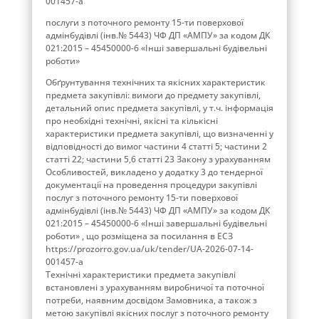
001457-a
послуги з поточного ремонту 15-ти поверхової
адмінбудівлі (інв.№ 5443) ЧФ ДП «АМПУ» за кодом ДК
021:2015 – 45450000-6 «Інші завершальні будівельні
роботи»
Обґрунтування технічних та якісних характеристик
предмета закупівлі: вимоги до предмету закупівлі,
детальний опис предмета закупівлі, у т.ч. інформація
про необхідні технічні, якісні та кількісні
характеристики предмета закупівлі, що визначенні у
відповідності до вимог частини 4 статті 5; частини 2
статті 22; частини 5,6 статті 23 Закону з урахуванням
Особливостей, викладено у додатку 3 до тендерної
документації на проведення процедури закупівлі
послуг з поточного ремонту 15-ти поверхової
адмінбудівлі (інв.№ 5443) ЧФ ДП «АМПУ» за кодом ДК
021:2015 – 45450000-6 «Інші завершальні будівельні
роботи» , що розміщена за посилання в ЕСЗ
https://prozorro.gov.ua/uk/tender/UA-2026-07-14-
001457-a
Технічні характеристики предмета закупівлі
встановлені з урахуванням виробничої та поточної
потреби, наявним досвідом Замовника, а також з
метою закупівлі якісних послуг з поточного ремонту