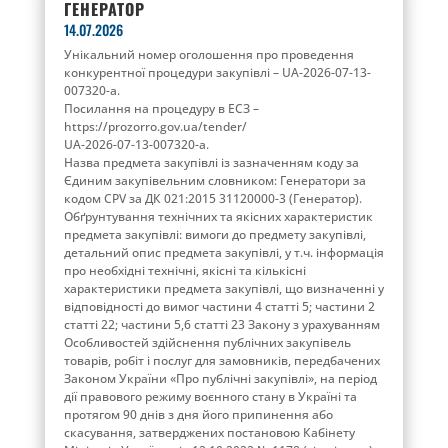
ГЕНЕРАТОР
14.07.2026
Унікальний номер оголошення про проведення
конкурентної процедури закупівлі – UA-2026-07-13-
007320-a.
Посилання на процедуру в ЕСЗ –
https://prozorro.gov.ua/tender/
UA-2026-07-13-007320-a.
Назва предмета закупівлі із зазначенням коду за
Єдиним закупівельним словником: Генератори за
кодом CPV за ДК 021:2015 31120000-3 (Генератор).
Обґрунтування технічних та якісних характеристик
предмета закупівлі: вимоги до предмету закупівлі,
детальний опис предмета закупівлі, у т.ч. інформація
про необхідні технічні, якісні та кількісні
характеристики предмета закупівлі, що визначенні у
відповідності до вимог частини 4 статті 5; частини 2
статті 22; частини 5,6 статті 23 Закону з урахуванням
Особливостей здійснення публічних закупівель
товарів, робіт і послуг для замовників, передбачених
Законом України «Про публічні закупівлі», на період
дії правового режиму воєнного стану в Україні та
протягом 90 днів з дня його припинення або
скасування, затверджених постановою Кабінету