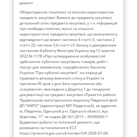
ремонт
Обґрунтування технічних та якісних характеристик
предмета закупівлі: Вимоги до предмету закупівлі,
детальний опис предмета закупівлі, у т.ч. інформація
про необхідні технічні, якісні та кількісні
характеристики предмета закупівлі, що визначенні у
відповідності до вимог частини 4 статті 5; частини 2
статті 22; частини 5,6 статті 23 Закону з урахуванням
постанови Кабінету Міністрів України від 12 жовтня
2022 № 1178 «Про затвердження особливостей
здійснення публічних закупівель товарів, робіт і
послуг для замовників, передбачених Законом
України “Про публічні закупівлі”, на період дії
правового режиму воєнного стану в Україні та
протягом 90 днів з дня його припинення або
скасування», викладено у Додатку 1 до тендерної
документації на предмет закупівлі «Проєктні роботи
“Будівництво магістрального водогону Південної філії
ДП “АМПУ” (адміністрації МП Південний), за адресою:
м. Південне, Одеський р-н, Одеської області, вул.
Берегова, 11″ за кодом ДК 021:2015 – 45000000-7
Будівельні роботи та поточний ремонт», що
розміщена за посилання в ЕСЗ
https://prozorro.gov.ua/uk/tender/UA-2026-07-09-