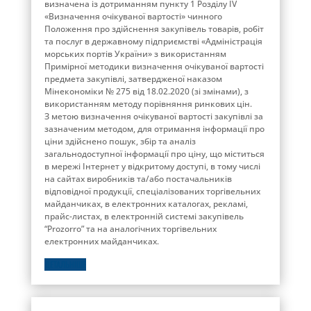
визначена із дотриманням пункту 1 Розділу ІV
«Визначення очікуваної вартості» чинного
Положення про здійснення закупівель товарів, робіт
та послуг в державному підприємстві «Адміністрація
морських портів України» з використанням
Примірної методики визначення очікуваної вартості
предмета закупівлі, затвердженої наказом
Мінекономіки № 275 від 18.02.2020 (зі змінами), з
використанням методу порівняння ринкових цін.
З метою визначення очікуваної вартості закупівлі за
зазначеним методом, для отримання інформації про
ціни здійснено пошук, збір та аналіз
загальнодоступної інформації про ціну, що міститься
в мережі Інтернет у відкритому доступі, в тому числі
на сайтах виробників та/або постачальників
відповідної продукції, спеціалізованих торгівельних
майданчиках, в електронних каталогах, рекламі,
прайс-листах, в електронній системі закупівель
“Prozorro” та на аналогічних торгівельних
електронних майданчиках.
ДЕТАЛЬНІШЕ