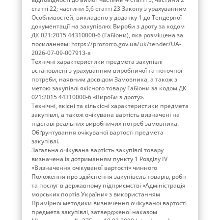
статті 22; частини 5,6 статті 23 Закону з урахуванням
Особливостей, викладено у додатку 1 до Тендерної
документації на закупівлю: Вироби з дроту за кодом
ДК 021:2015 44310000-6 (Габіони), яка розміщена за
посиланням: https://prozorro.gov.ua/uk/tender/UA-
2026-07-09-007913-a
Технічні характеристики предмета закупівлі
встановлені з урахуванням виробничої та поточної
потреби, наявним досвідом Замовника, а також з
метою закупівлі якісного товару Габіони за кодом ДК
021:2015 44310000-6 «Вироби з дроту».
Технічні, якісні та кількісні характеристики предмета
закупівлі, а також очікувана вартість визначені на
підставі реальних виробничих потреб замовника.
Обґрунтування очікуваної вартості предмета
закупівлі.
Загальна очікувана вартість закупівлі товару
визначена із дотриманням пункту 1 Розділу ІV
«Визначення очікуваної вартості» чинного
Положення про здійснення закупівель товарів, робіт
та послуг в державному підприємстві «Адміністрація
морських портів України» з використанням
Примірної методики визначення очікуваної вартості
предмета закупівлі, затвердженої наказом