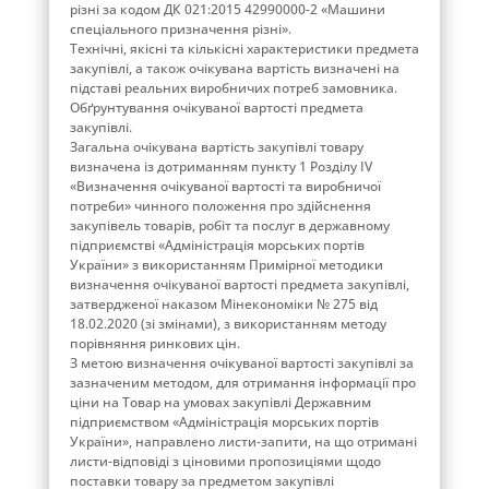
різні за кодом ДК 021:2015 42990000-2 «Машини
спеціального призначення різні».
Технічні, якісні та кількісні характеристики предмета
закупівлі, а також очікувана вартість визначені на
підставі реальних виробничих потреб замовника.
Обґрунтування очікуваної вартості предмета
закупівлі.
Загальна очікувана вартість закупівлі товару
визначена із дотриманням пункту 1 Розділу IV
«Визначення очікуваної вартості та виробничої
потреби» чинного положення про здійснення
закупівель товарів, робіт та послуг в державному
підприємстві «Адміністрація морських портів
України» з використанням Примірної методики
визначення очікуваної вартості предмета закупівлі,
затвердженої наказом Мінекономіки № 275 від
18.02.2020 (зі змінами), з використанням методу
порівняння ринкових цін.
З метою визначення очікуваної вартості закупівлі за
зазначеним методом, для отримання інформації про
ціни на Товар на умовах закупівлі Державним
підприємством «Адміністрація морських портів
України», направлено листи-запити, на що отримані
листи-відповіді з ціновими пропозиціями щодо
поставки товару за предметом закупівлі