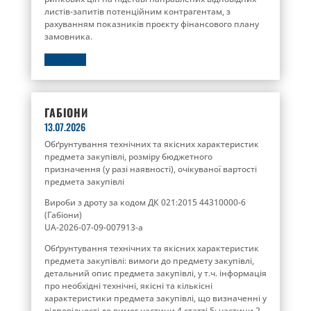
листів-запитів потенційним контрагентам, з
рахуванням показників проєкту фінансового плану
замовника.
ДЕТАЛЬНІШЕ
ГАБІОНИ
13.07.2026
Обґрунтування технічних та якісних характеристик
предмета закупівлі, розміру бюджетного
призначення (у разі наявності), очікуваної вартості
предмета закупівлі
Вироби з дроту за кодом ДК 021:2015 44310000-6
(Габіони)
UA-2026-07-09-007913-a
Обґрунтування технічних та якісних характеристик
предмета закупівлі: вимоги до предмету закупівлі,
детальний опис предмета закупівлі, у т.ч. інформація
про необхідні технічні, якісні та кількісні
характеристики предмета закупівлі, що визначенні у
відповідності до вимог частини 4 статті 5; частини 2