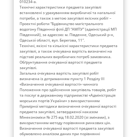
010234-a.
Технічні характеристики предмета закупівлі
встановлені з урахуванням виробничої та нагальної
потреби, а також з метою закупівлі якісних робіт –
Проєктні роботи “Будівництво магістрального
водогону Південної філії ДП “АМПУ” (адміністрації МП
Південний), за адресою: м. Південне, Одеський р-н,
Одеської області, вул. Берегова, 11″.
Технічні, якісні та кількісні характеристики предмета
закупівлі, а також очікувана вартість визначені на
підставі реальних виробничих потреб замовника.
Обґрунтування очікуваної вартості предмета
закупівлі.
Загальна очікувана вартість закупівлі робіт
визначена із дотриманням пункту 1 Розділу ІІІ
«Визначення очікуваної вартості» чинного
Положення про здійснення закупівель товарів, робіт
та послуг в державному підприємстві «Адміністрація
морських портів України» з використанням
Примірної методики визначення очікуваної вартості
предмета закупівлі, затвердженої наказом
Мінекономіки № 275 від 18.02.2020 (зі змінами), з
використанням методу порівняння ринкових цін.
Визначення очікуваної вартості предмета закупівлі
обумовлено аналізом даних при порівнянні