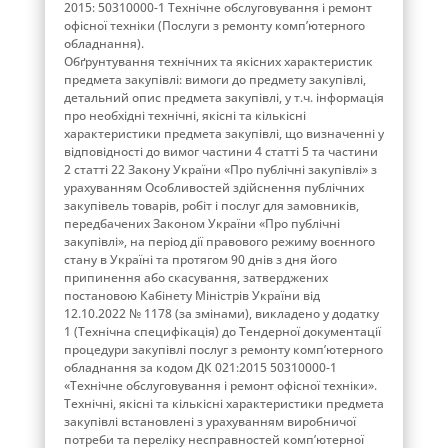
2015: 50310000-1 Технічне обслуговування і ремонт
офісної техніки (Послуги з ремонту комп’ютерного
обладнання).
Обґрунтування технічних та якісних характеристик
предмета закупівлі: вимоги до предмету закупівлі,
детальний опис предмета закупівлі, у т.ч. інформація
про необхідні технічні, якісні та кількісні
характеристики предмета закупівлі, що визначенні у
відповідності до вимог частини 4 статті 5 та частини
2 статті 22 Закону України «Про публічні закупівлі» з
урахуванням Особливостей здійснення публічних
закупівель товарів, робіт і послуг для замовників,
передбачених Законом України «Про публічні
закупівлі», на період дії правового режиму воєнного
стану в Україні та протягом 90 днів з дня його
припинення або скасування, затверджених
постановою Кабінету Міністрів України від
12.10.2022 № 1178 (за змінами), викладено у додатку
1 (Технічна специфікація) до Тендерної документації
процедури закупівлі послуг з ремонту комп’ютерного
обладнання за кодом ДК 021:2015 50310000-1
«Технічне обслуговування і ремонт офісної техніки».
Технічні, якісні та кількісні характеристики предмета
закупівлі встановлені з урахуванням виробничої
потреби та переліку несправностей комп’ютерної