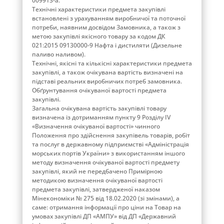
009913-a.
Технічні характеристики предмета закупівлі
встановлені з урахуванням виробничої та поточної
потреби, наявним досвідом Замовника, а також з
метою закупівлі якісного товару за кодом ДК
021:2015 09130000-9 Нафта і дистиляти (Дизельне
паливо наливом).
Технічні, якісні та кількісні характеристики предмета
закупівлі, а також очікувана вартість визначені на
підставі реальних виробничих потреб замовника.
Обґрунтування очікуваної вартості предмета
закупівлі.
Загальна очікувана вартість закупівлі товару
визначена із дотриманням пункту 9 Розділу ІV
«Визначення очікуваної вартості» чинного
Положення про здійснення закупівель товарів, робіт
та послуг в державному підприємстві «Адміністрація
морських портів України» з використанням іншого
методу визначення очікуваної вартості предмету
закупівлі, який не передбачено Примірною
методикою визначення очікуваної вартості
предмета закупівлі, затвердженої наказом
Мінекономіки № 275 від 18.02.2020 (зі змінами), а
саме: отримання інформації про ціни на Товар на
умовах закупівлі ДП «АМПУ» від ДП «Державний