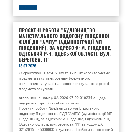
ДЕТАЛЬНІШЕ
ПРОЄКТНІ РОБОТИ “БУДІВНИЦТВО
МАГІСТРАЛЬНОГО ВОДОГОНУ ПІВДЕННОЇ
ФІЛІЇ ДП “АМПУ” (АДМІНІСТРАЦІЇ МП
ПІВДЕННИЙ), ЗА АДРЕСОЮ: М. ПІВДЕННЕ,
ОДЕСЬКИЙ Р-Н, ОДЕСЬКОЇ ОБЛАСТІ, ВУЛ.
БЕРЕГОВА, 11″
13.07.2026
Обґрунтування технічних та якісних характеристик
предмета закупівлі, розміру бюджетного
призначення (у разі наявності), очікуваної вартості
предмета закупівлі
оголошення номер UA-2026-07-09-010234-a щодо
відкритих торгів (з особливостями):
Проєктні роботи “Будівництво магістрального
водогону Південної філії ДП “АМПУ” (адміністрації МП
Південний), за адресою: м. Південне, Одеський р-н,
Одеської області, вул. Берегова, 11″ за кодом ДК
021:2015 – 45000000-7 Будівельні роботи та поточний