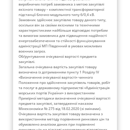
виробничих потреб замовника з метою закупівлі
якісного товару – комплектної трансформаторної
підстанції блочно-модульного типу 6/0,4 кВ.
Замовник здійснює закупівлю товару даного типу,
оскільки він за своїми якісними та технічними
характеристиками найбільше відповідає потребам
та вимогам замовника для підвищення надійності
енергозабезпечення та стійкості функціонування
адміністрації МП Південний в умовах можливих
воєнних загроз.
Обґрунтування очікуваної вартості предмета
закупівлі.
Загальна очікувана вартість закупівлі товару
визначена із дотриманням пункту 1 Розділу ІV
«Визначення очікуваної вартості» чинного
Положення про здійснення закупівель товарів, робіт
та послуг в державному підприємстві «Адміністрація
морських портів України» з використанням
Примірної методики визначення очікуваної вартості
предмета закупівлі, затвердженої наказом
Мінекономіки № 275 від 18.02.2020 (зі змінами).
Очікувана вартість закупівлі товару визначена з
використанням методу порівняння ринкових цін та
обумовлено аналізом даних при порівнянні
ринкових цін на підставі направлених відповідних