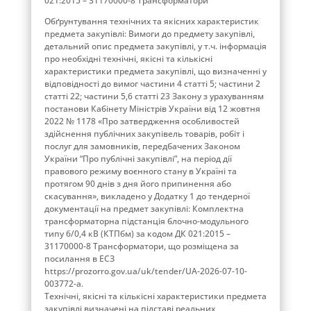
021:2015 – 31170000-8 Трансформатори
Обґрунтування технічних та якісних характеристик
предмета закупівлі: Вимоги до предмету закупівлі,
детальний опис предмета закупівлі, у т.ч. інформація
про необхідні технічні, якісні та кількісні
характеристики предмета закупівлі, що визначенні у
відповідності до вимог частини 4 статті 5; частини 2
статті 22; частини 5,6 статті 23 Закону з урахуванням
постанови Кабінету Міністрів України від 12 жовтня
2022 № 1178 «Про затвердження особливостей
здійснення публічних закупівель товарів, робіт і
послуг для замовників, передбачених Законом
України “Про публічні закупівлі”, на період дії
правового режиму воєнного стану в Україні та
протягом 90 днів з дня його припинення або
скасування», викладено у Додатку 1 до тендерної
документації на предмет закупівлі: Комплектна
трансформаторна підстанція блочно-модульного
типу 6/0,4 кВ (КТПбм) за кодом ДК 021:2015 –
31170000-8 Трансформатори, що розміщена за
посилання в ЕСЗ
https://prozorro.gov.ua/uk/tender/UA-2026-07-10-
003772-a.
Технічні, якісні та кількісні характеристики предмета
закупівлі визначені на підставі реальних