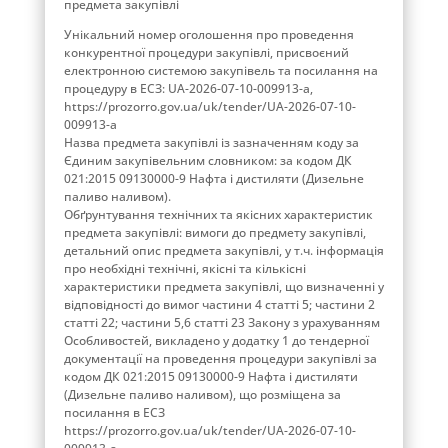
предмета закупівлі
Унікальний номер оголошення про проведення
конкурентної процедури закупівлі, присвоєний
електронною системою закупівель та посилання на
процедуру в ЕСЗ: UA-2026-07-10-009913-a,
https://prozorro.gov.ua/uk/tender/UA-2026-07-10-
009913-a
Назва предмета закупівлі із зазначенням коду за
Єдиним закупівельним словником: за кодом ДК
021:2015 09130000-9 Нафта і дистиляти (Дизельне
паливо наливом).
Обґрунтування технічних та якісних характеристик
предмета закупівлі: вимоги до предмету закупівлі,
детальний опис предмета закупівлі, у т.ч. інформація
про необхідні технічні, якісні та кількісні
характеристики предмета закупівлі, що визначенні у
відповідності до вимог частини 4 статті 5; частини 2
статті 22; частини 5,6 статті 23 Закону з урахуванням
Особливостей, викладено у додатку 1 до тендерної
документації на проведення процедури закупівлі за
кодом ДК 021:2015 09130000-9 Нафта і дистиляти
(Дизельне паливо наливом), що розміщена за
посилання в ЕСЗ
https://prozorro.gov.ua/uk/tender/UA-2026-07-10-