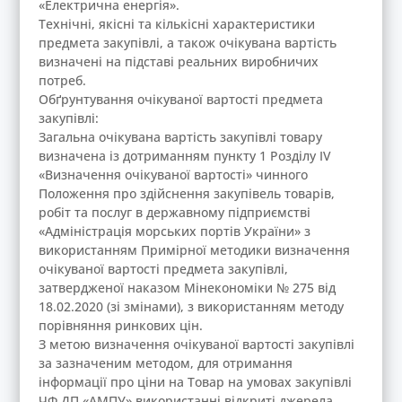
«Електрична енергія».
Технічні, якісні та кількісні характеристики
предмета закупівлі, а також очікувана вартість
визначені на підставі реальних виробничих
потреб.
Обґрунтування очікуваної вартості предмета
закупівлі:
Загальна очікувана вартість закупівлі товару
визначена із дотриманням пункту 1 Розділу ІV
«Визначення очікуваної вартості» чинного
Положення про здійснення закупівель товарів,
робіт та послуг в державному підприємстві
«Адміністрація морських портів України» з
використанням Примірної методики визначення
очікуваної вартості предмета закупівлі,
затвердженої наказом Мінекономіки № 275 від
18.02.2020 (зі змінами), з використанням методу
порівняння ринкових цін.
З метою визначення очікуваної вартості закупівлі
за зазначеним методом, для отримання
інформації про ціни на Товар на умовах закупівлі
ЧФ ДП «АМПУ» використанні відкриті джерела