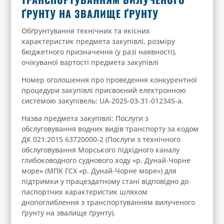
ҐРУНТУ НА ЗВАЛИЩЕ ҐРУНТУ
Обґрунтування технічних та якісних
характеристик предмета закупівлі, розміру
бюджетного призначення (у разі наявності),
очікуваної вартості предмета закупівлі
Номер оголошення про проведення конкурентної
процедури закупівлі присвоєний електронною
системою закупівель: UA-2025-03-31-012345-a.
Назва предмета закупівлі: Послуги з
обслуговування водних видів транспорту за кодом
ДК 021:2015 63720000-2 (Послуги з технічного
обслуговування Морського підхідного каналу
глибоководного суднового ходу «р. Дунай-Чорне
море» (МПК ГСХ «р. Дунай-Чорне море») для
підтримки у працездатному стані відповідно до
паспортних характеристик шляхом
днопоглиблення з транспортуванням вилученого
ґрунту на звалище ґрунту).