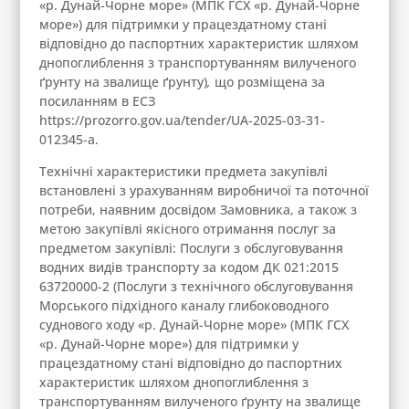
«р. Дунай-Чорне море» (МПК ГСХ «р. Дунай-Чорне
море») для підтримки у працездатному стані
відповідно до паспортних характеристик шляхом
днопоглиблення з транспортуванням вилученого
ґрунту на звалище ґрунту)
,
що розміщена за
посиланням в ЕСЗ
https://prozorro.gov.ua/tender/UA-2025-03-31-
012345-a.
Технічні характеристики предмета закупівлі
встановлені з урахуванням виробничої та поточної
потреби, наявним досвідом Замовника, а також з
метою закупівлі якісного отримання послуг за
предметом закупівлі: Послуги з обслуговування
водних видів транспорту за кодом ДК 021:2015
63720000-2 (Послуги з технічного обслуговування
Морського підхідного каналу глибоководного
суднового ходу «р. Дунай-Чорне море» (МПК ГСХ
«р. Дунай-Чорне море») для підтримки у
працездатному стані відповідно до паспортних
характеристик шляхом днопоглиблення з
транспортуванням вилученого ґрунту на звалище