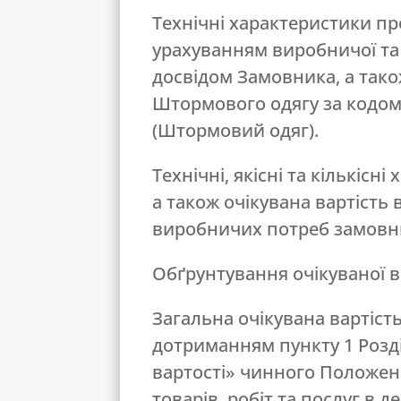
Технічні характеристики пр
урахуванням виробничої та
досвідом Замовника, а тако
Штормового одягу за кодом 
(Штормовий одяг).
Технічні, якісні та кількісн
а також очікувана вартість 
виробничих потреб замовн
Обґрунтування очікуваної ва
Загальна очікувана вартість
дотриманням пункту 1 Розді
вартості» чинного Положен
товарів, робіт та послуг в 