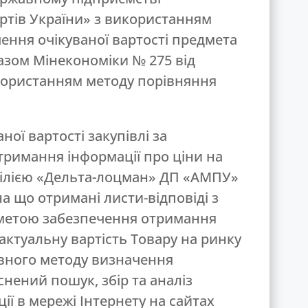
ртів України» з використанням
ення очікуваної вартості предмета
казом Мінекономіки № 275 від
використанням методу порівняння
ої вартості закупівлі за
тримання інформації про ціни на
 філією «Дельта-лоцман» ДП «АМПУ»
а що отримані листи-відповіді з
 метою забезпечення отримання
актуальну вартість Товару на ринку
овного методу визначення
йснений пошук, збір та аналіз
ії в мережі Інтернету на сайтах