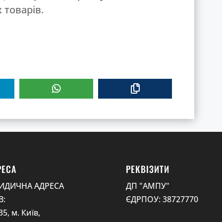
 товарів.
РЕСА
РЕКВІЗИТИ
ИДИЧНА АДРЕСА
ДП "АМПУ"
В:
ЄДРПОУ: 38727770
5, м. Київ,