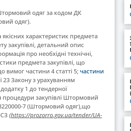
 Штормовий одяг за кодом ДК
овий одяг).
а якісних характеристик предмета
ту закупівлі, детальний опис
нформація про необхідні технічні,
ристики предмета закупівлі, що
до вимог частини 4 статті 5;
частини
ті 23 Закону з урахуванням
додатку 1
до тендерної
я процедури закупівлі Штормовий
18220000-7 (Штормовий одяг),що
ЕСЗ
(https://prozorro.gov.ua/tender/UA-