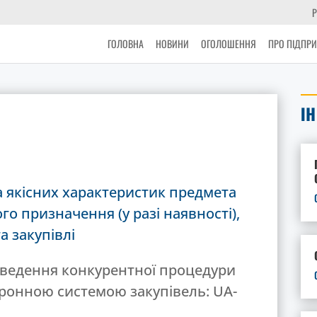
Р
ГОЛОВНА
НОВИНИ
ОГОЛОШЕННЯ
ПРО ПІДПР
І
а якісних характеристик предмета
го призначення (у разі наявності),
а закупівлі
ведення конкурентної процедури
тронною системою закупівель: UA-