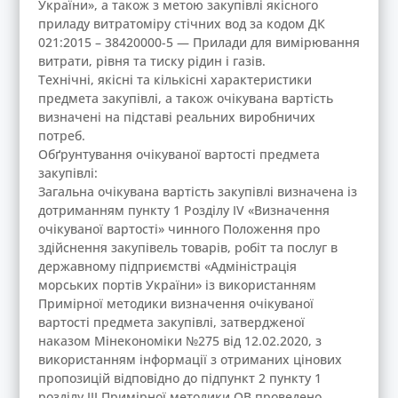
України», а також з метою закупівлі якісного
приладу витратоміру стічних вод за кодом ДК
021:2015 – 38420000-5 — Прилади для вимірювання
витрати, рівня та тиску рідин і газів.
Технічні, якісні та кількісні характеристики
предмета закупівлі, а також очікувана вартість
визначені на підставі реальних виробничих
потреб.
Обґрунтування очікуваної вартості предмета
закупівлі:
Загальна очікувана вартість закупівлі визначена із
дотриманням пункту 1 Розділу ІV «Визначення
очікуваної вартості» чинного Положення про
здійснення закупівель товарів, робіт та послуг в
державному підприємстві «Адміністрація
морських портів України» із використанням
Примірної методики визначення очікуваної
вартості предмета закупівлі, затвердженої
наказом Мінекономіки №275 від 12.02.2020, з
використанням інформації з отриманих цінових
пропозицій відповідно до підпункт 2 пункту 1
розділу ІІІ Примірної методики ОВ проведено